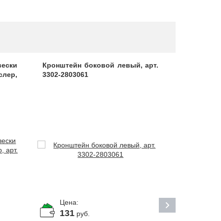
вески
Кронштейн боковой левый, арт.
Панель з
слер,
3302-2803061
2705-2804
Цена:
Цена:
131
По за
руб.