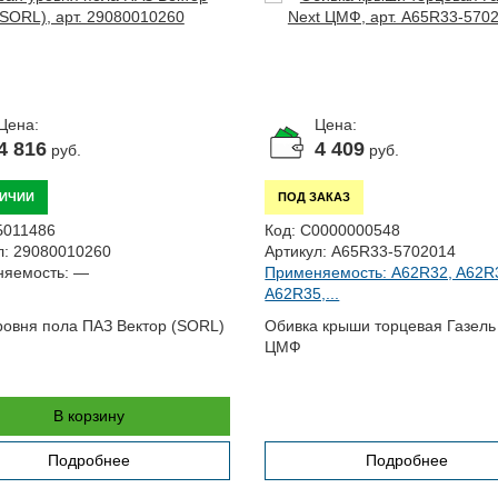
Цена:
Цена:
4 816
4 409
руб.
руб.
ЛИЧИИ
ПОД ЗАКАЗ
Б011486
Код:
С0000000548
л:
29080010260
Артикул:
A65R33-5702014
яемость:
—
Применяемость: A62R32, A62R
A62R35,...
ровня пола ПАЗ Вектор (SORL)
Обивка крыши торцевая Газель
ЦМФ
В корзину
Подробнее
Подробнее