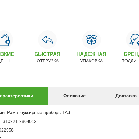
ИЗКИЕ
БЫСТРАЯ
НАДЕЖНАЯ
БРЕ
ЦЕНЫ
ОТГРУЗКА
УПАКОВКА
ПОДЛИ
арактеристики
Описание
Доставка
ия
:
Рама, буксирные приборы ГАЗ
л
:
310221-2804012
022958
5