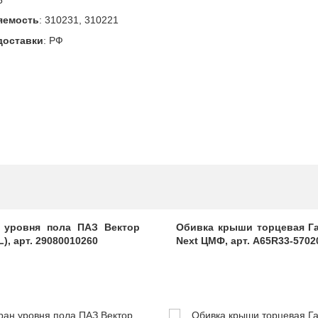
яемость
:
310231, 310221
доставки
:
РФ
 уровня пола ПАЗ Вектор
Обивка крыши торцевая Г
), арт. 29080010260
Next ЦМФ, арт. A65R33-5702