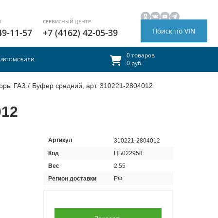
И
СЕРВИСНЫЙ ЦЕНТР
Поиск по VIN
49-11-57
+7 (4162) 42-05-39
0 товаров
АВТОМОБИЛИ
0 руб.
оры ГАЗ
/
Буфер средний, арт. 310221-2804012
012
Артикул
310221-2804012
Код
ЦБ022958
Вес
2.55
Регион доставки
РФ