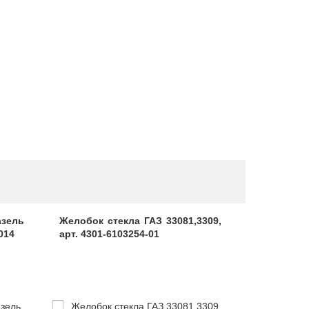
азель
Желобок стекла ГАЗ 33081,3309,
Упор дв
014
арт. 4301-6103254-01
11.6308015