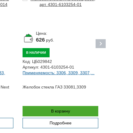
Цена:
Цена:
626
По за
руб.
ПОД ЗАКАЗ
В НАЛИЧИИ
Код:
ЦБ0120
Код:
ЦБ029842
Артикул:
11.
Артикул:
4301-6103254-01
Применяемос
33,
Применяемость: 3306, 3309, 3307,...
22173,...
Упор двери 
 Next
Желобок стекла ГАЗ 33081,3309
В корзину
Подробнее