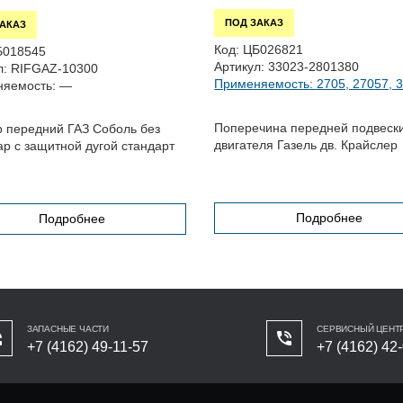
ПОД ЗАКАЗ
ЗАКАЗ
Код:
ЦБ026821
Б018545
Артикул:
33023-2801380
л:
RIFGAZ-10300
Применяемость: 2705, 27057, 32
яемость:
—
Поперечина передней подвеск
 передний ГАЗ Соболь без
двигателя Газель дв. Крайслер
ар с защитной дугой стандарт
Подробнее
Подробнее
ЗАПАСНЫЕ ЧАСТИ
СЕРВИСНЫЙ ЦЕНТ
+7 (4162) 49-11-57
+7 (4162) 42