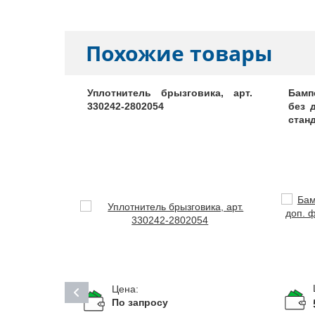
Похожие товары
рт. 24-10-
Уплотнитель брызговика, арт.
Бамп
330242-2802054
без 
станд
Цена:
По запросу