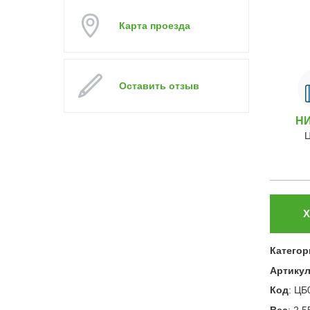
Карта проезда
Оставить отзыв
Н
Х
Категор
Артику
Код
:
ЦБ
Вес
:
2.5