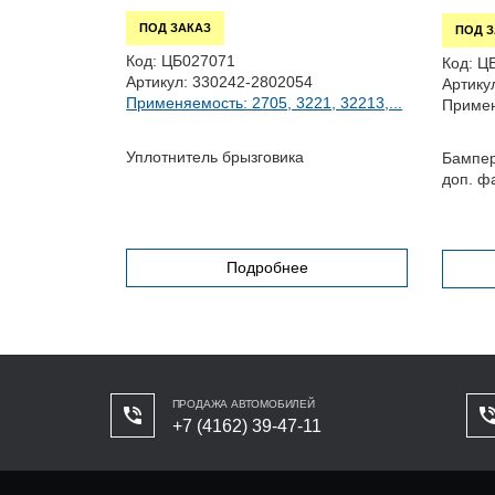
ПОД ЗАКАЗ
ПОД 
Код:
ЦБ027071
Код:
Ц
Артикул:
330242-2802054
Артику
Применяемость: 2705, 3221, 32213,...
Примен
Уплотнитель брызговика
Бампер
доп. ф
Подробнее
ПРОДАЖА АВТОМОБИЛЕЙ
+7 (4162) 39-47-11