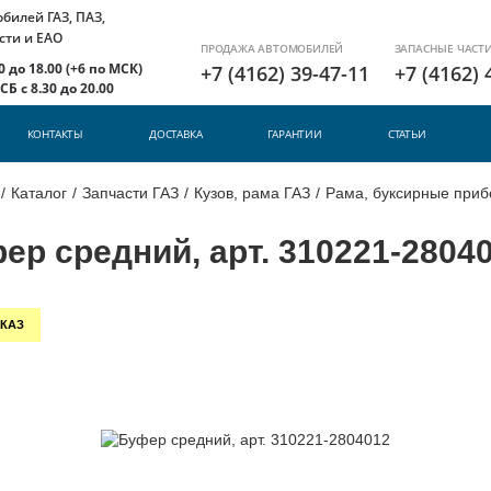
илей ГАЗ, ПАЗ,
сти и ЕАО
ПРОДАЖА АВТОМОБИЛЕЙ
ЗАПАСНЫЕ ЧАСТ
 до 18.00 (+6 по МСК)
+7 (4162) 39-47-11
+7 (4162) 
Б с 8.30 до 20.00
КОНТАКТЫ
ДОСТАВКА
ГАРАНТИИ
СТАТЬИ
/
Каталог
/
Запчасти ГАЗ
/
Кузов, рама ГАЗ
/
Рама, буксирные приб
ер средний, арт. 310221-2804
КАЗ