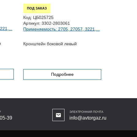
ПОД ЗАКАЗ
ПОД ЗАКАЗ
Код:
ЦБ0217
Код:
ЦБ025725
Артикул:
270
Артикул:
3302-2803061
21,...
Применяемос
Применяемость: 2705, 27057, 3221,...
27056,...
и
Панель задн
Кронштейн боковой левый
Подробнее
Р
ЭЛЕКТРОННАЯ ПОЧТА
-05-39
info@avtorgaz.ru