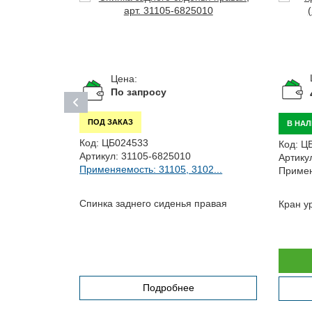
Цена:
По запросу
ПОД ЗАКАЗ
В НА
Код:
ЦБ024533
Код:
Ц
Артикул:
31105-6825010
Артику
Применяемость: 31105, 3102...
Примен
02...
Спинка заднего сиденья правая
Кран у
Подробнее