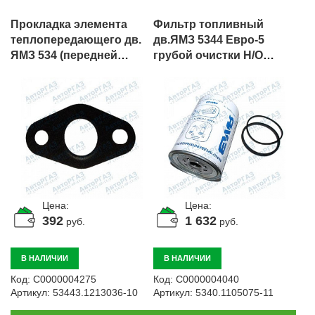
Прокладка элемента
Фильтр топливный
теплопередающего дв.
дв.ЯМЗ 5344 Евро-5
ЯМЗ 534 (передней
грубой очистки Н/О
крышки), арт.
(широкая колба)
53443.1213036-10
Оригинал, арт.
5340.1105075-11
Цена:
Цена:
392
1 632
руб.
руб.
В НАЛИЧИИ
В НАЛИЧИИ
Код:
С0000004275
Код:
С0000004040
Артикул:
53443.1213036-10
Артикул:
5340.1105075-11