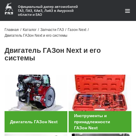
Официальный дилер автомобилей
ГАЗ, ПАЗ, КАвЗ, ЛиАЗ в Амурской
области и ЕАО
Каталог
Главная
/
Каталог
/
Запчасти ГАЗ
/
Газон Next
/
Двигатель ГАЗон Next и его системы
Акции
Двигатель ГАЗон Next и его
О компании
системы
Контакты
Доставка
Гарантии
Статьи
Инструменты и
Двигатель ГАЗон Next
принадлежности
Автомобили
ГАЗон Next