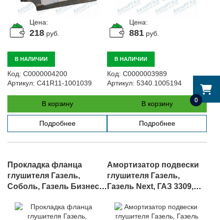
Цена:
Цена:
218
881
руб.
руб.
В НАЛИЧИИ
В НАЛИЧИИ
Код:
С0000004200
Код:
С0000003989
Артикул:
C41R11-1001039
Артикул:
5340.1005194
0
В корзину
В корзину
Подробнее
Подробнее
Прокладка фланца
Амортизатор подвески
глушителя Газель,
глушителя Газель,
Соболь, Газель Бизнес,
Газель Next, ГАЗ 3309,
Газель NEXT, арт. 3302-
арт. 3221-1203163
1203357