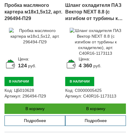
Пробка масляного
Шланг охладителя ПАЗ
картера м18х1,5х12, арт.
Вектор NEXT 8.8 (с
296494-П29
изгибом от турбины к
охладителю), арт.
C40R16-1173113
Цена:
Цена:
124
4 360
руб.
руб.
В НАЛИЧИИ
В НАЛИЧИИ
Код:
ЦБ010628
Код:
С0000005425
Артикул:
296494-П29
Артикул:
C40R16-1173113
В корзину
В корзину
Подробнее
Подробнее