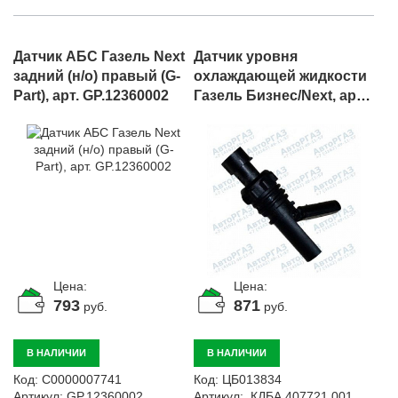
Датчик АБС Газель Next
Датчик уровня
задний (н/о) правый (G-
охлаждающей жидкости
Part), арт. GP.12360002
Газель Бизнес/Next, арт.
.КДБА.407721.001
Цена:
Цена:
793
871
руб.
руб.
В НАЛИЧИИ
В НАЛИЧИИ
Код:
С0000007741
Код:
ЦБ013834
Артикул:
GP.12360002
Артикул:
.КДБА.407721.001