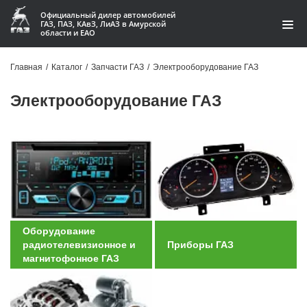
Официальный дилер автомобилей
ГАЗ, ПАЗ, КАвЗ, ЛиАЗ в Амурской
области и ЕАО
Каталог
Главная
/
Каталог
/
Запчасти ГАЗ
/
Электрооборудование ГАЗ
Акции
Электрооборудование ГАЗ
О компании
Контакты
Доставка
Гарантии
Оборудование
радиотелевизионное и
Приборы ГАЗ
Статьи
магнитофонное ГАЗ
Автомобили