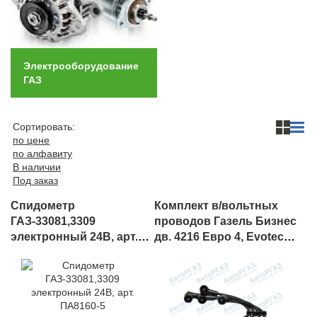
Автомобили
+7 (4162) 22-95-09
Запчасти
Электрооборудование
+7 (4162) 22-95-79
ГАЗ
Сервисный центр
+7 (4162) 22–95–69
Сортировать:
по цене
по алфавиту
График работы: ПН-ПТ с 8.30 до 18.00 (+6 по МСК)
В наличии
График работы сервис: ПН-СБ с 8.30 до 20.00
Под заказ
Спидометр
Комплект в/вольтных
ГАЗ-33081,3309
проводов Газель Бизнес
электронный 24В, арт.
дв. 4216 Евро 4, Evotech
ПА8160-5
2.7 (NRG), арт.
4216.3707080-23