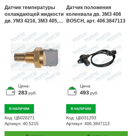
Датчик температуры
Датчик положения
охлаждающей жидкости
коленвала дв. ЗМЗ 406
дв. УМЗ 4216, ЗМЗ 405,
BOSCH, арт. 406.3847113
EVOTECH 2.7л (с/о), арт.
40.5215
Цена:
Цена:
283
493
руб.
руб.
В НАЛИЧИИ
В НАЛИЧИИ
Код:
ЦБ020271
Код:
ЦБ031293
Артикул:
40.5215
Артикул:
406.3847113