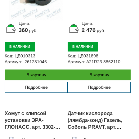
Цена:
Цена:
360
2 476
руб.
руб.
В НАЛИЧИИ
В НАЛИЧИИ
Код:
ЦБ010313
Код:
ЦБ031898
Артикул:
.261231046
Артикул:
A21R23.3862110
В корзину
В корзину
Подробнее
Подробнее
Хомут с клипсой
Датчик кислорода
установки ЭРА-
(лямбда-зонд) Газель,
ГЛОНАСС, арт. 3302-
Соболь PRAVT, арт.
3724653
.25.368889