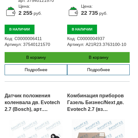
Цена:
Цена:
2 255
22 735
руб.
руб.
В НАЛИЧИИ
В НАЛИЧИИ
Код:
С0000006411
Код:
С0000004937
Артикул:
37540121570
Артикул:
A21R23.3763100-10
В корзину
В корзину
Подробнее
Подробнее
Датчик положения
Комбинация приборов
коленвала дв. Evotech
Газель Бизнес/Next дв.
2.7 (Bosch), арт.
Evotech 2.7 (вз
.0261210331
A21R25.3801010), арт.
A21R25.3801012