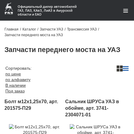
Официальный дилер автомобилей
ГАЗ, ПАЗ, КАвЗ, ЛиАЗ в Амурской
области и ЕАО
Каталог
Главная
/
Каталог
/
Запчасти УАЗ
/
Трансмиссия УАЗ
/
Запчасти переднего моста на УАЗ
Акции
Запчасти переднего моста на УАЗ
О компании
Контакты
Сортировать:
по цене
по алфавиту
Доставка
В наличии
Под заказ
Гарантии
Болт м12х1,25х70, арт.
Сальник ШРУСа УАЗ в
Статьи
201575-П29
обойме, арт. 3741-
2304071-01
Автомобили