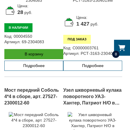
Цена:
28
руб.
Цена:
1 427
руб.
В НАЛИЧИИ
Код:
00004550
ПОД ЗАКАЗ
Артикул:
69-2304083
Код:
С0000003761
Артикул:
РСТ-3163-2304019М
0
В корзину
Подробнее
Подробнее
Мост передний Соболь
Узел шкворневый кулака
4*4 в сборе, арт. 27527-
поворотного УАЗ-
2300012-60
Хантер, Патриот Н/О в
сборе с подшипниками
комплект, арт. 3162-
2304020