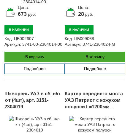
Цена:
Цена:
673
28
руб.
руб.
В НАЛИЧИИ
В НАЛИЧИИ
Код:
ЦБ002607
Код:
ЦБ009068
Артикул:
3741-00-2304014-00
Артикул:
3741-2304024-М
В корзину
В корзину
Подробнее
Подробнее
Шкворень УАЗ в сб. н/о
Картер переднего моста
к-т (4шт), арт. 3151-
УАЗ Патриот с кожухом
2304019
полуоси L=1200мм
"Спайсер", с ABS, арт.
3163-00-2301010-00