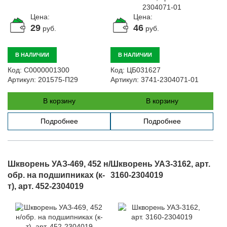
Автомобили
Цена:
Цена:
+7 (4162) 22-95-09
29
46
руб.
руб.
Запчасти
+7 (4162) 22-95-79
В НАЛИЧИИ
В НАЛИЧИИ
Сервисный центр
Код:
С0000001300
Код:
ЦБ031627
+7 (4162) 22–95–69
Артикул:
201575-П29
Артикул:
3741-2304071-01
В корзину
В корзину
График работы: ПН-ПТ с 8.30 до 18.00 (+6 по МСК)
График работы сервис: ПН-СБ с 8.30 до 20.00
Подробнее
Подробнее
Шкворень УАЗ-469, 452 н/
Шкворень УАЗ-3162, арт.
обр. на подшипниках (к-
3160-2304019
т), арт. 452-2304019