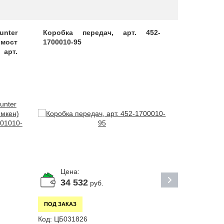
unter
Коробка передач, арт. 452-
Палец 10х
 мост
1700010-95
арт. 00-29
арт.
Цена:
Цена:
34 532
5
руб.
руб
ПОД ЗАКАЗ
В НАЛИЧИИ
Код:
ЦБ031826
Код:
ЦБ0083