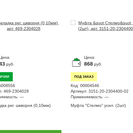
Цена:
Цена:
43
868
руб.
руб.
ЛИЧИИ
ПОД ЗАКАЗ
Б008556
Код:
00004546
л:
469-2304028
Артикул:
3151-20-2304400-02
яемость:
—
Применяемость:
—
дка рег. шкворня (0,10мм)
Муфта "Стелмо" усил. (2шт)