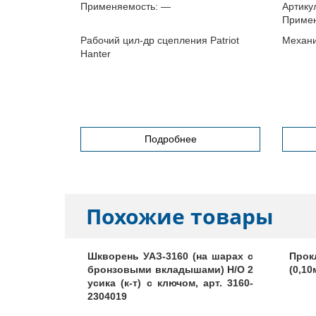
Применяемость:
—
Артику
Примен
0-20
Рабочий цил-др сцепления Patriot
Механи
Hanter
ачи 3160
Подробнее
Похожие товары
кулака УАЗ
Шкворень УАЗ-3160 (на шарах с
Про
4061
бронзовыми вкладышами) Н/О 2
(0,10
усика (к-т) с ключом, арт. 3160-
2304019