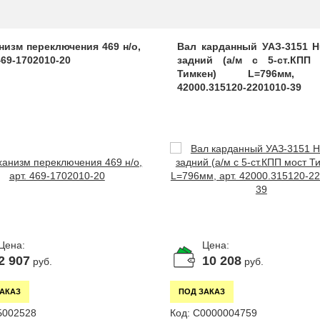
низм переключения 469 н/о,
Вал карданный УАЗ-3151 H
469-1702010-20
задний (а/м с 5-ст.КПП
Тимкен) L=796мм, 
42000.315120-2201010-39
Цена:
Цена:
2 907
10 208
руб.
руб.
ЗАКАЗ
ПОД ЗАКАЗ
Б002528
Код:
С0000004759