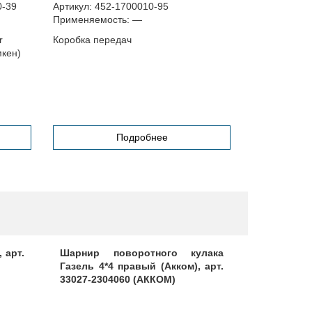
0-39
Артикул:
452-1700010-95
Артикул:
00-
Применяемость:
—
Применяемо
r
Коробка передач
Палец 10х25
мкен)
Подробнее
 арт.
Шарнир поворотного кулака
К-т шквор
Газель 4*4 правый (Акком), арт.
33027-2304060 (АККОМ)