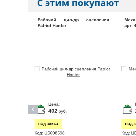
С этим покупают
передачи
Рабочий цил-др сцепления
Меха
2020-20
Patriot Hanter
арт. 
Цена:
402
руб.
ПОД ЗАКАЗ
ПОД 
Код:
ЦБ008598
Код:
Ц