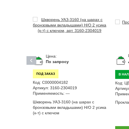
Цена:
По запросу
ПОД ЗАКАЗ
В НА
Код:
С0000004182
Код:
Ц
Артикул:
3160-2304019
Артику
Применяемость:
—
Примен
Шкворень УАЗ-3160 (на шарах с
Прокла
бронзовыми вкладышами) Н/О 2 усика
(к-т) с ключом
ка УАЗ