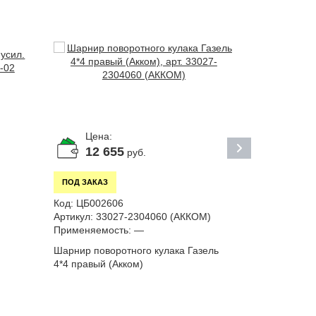
Цена:
Цена:
12 655
469
руб.
р
ПОД ЗАКАЗ
ПОД ЗАКАЗ
Код:
ЦБ002606
Код:
000045
Артикул:
33027-2304060 (АККОМ)
Применяемо
Применяемость:
—
Шарнир поворотного кулака Газель
К-т шкворне
4*4 правый (Акком)