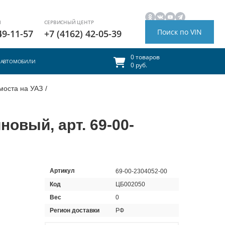
И
СЕРВИСНЫЙ ЦЕНТР
Поиск по VIN
49-11-57
+7 (4162) 42-05-39
0 товаров
АВТОМОБИЛИ
0 руб.
моста на УАЗ
/
овый, арт. 69-00-
Артикул
69-00-2304052-00
Код
ЦБ002050
Вес
0
Регион доставки
РФ