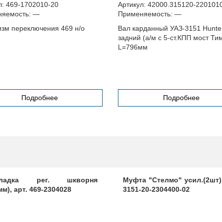
л:
469-1702010-20
Артикул:
42000.315120-220101
яемость:
—
Применяемость:
—
зм переключения 469 н/о
Вал карданный УАЗ-3151 Hunte
задний (а/м с 5-ст.КПП мост Ти
L=796мм
Подробнее
Подробнее
кладка рег. шкворня
Муфта "Стелмо" усил.(2шт),
мм), арт. 469-2304028
3151-20-2304400-02