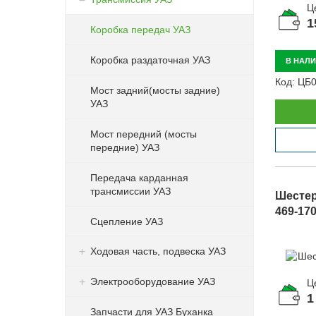
Ц
1
Коробка передач УАЗ
Коробка раздаточная УАЗ
В НАЛ
Код:
ЦБ0
Мост задний(мосты задние)
УАЗ
Мост передний (мосты
передние) УАЗ
Передача карданная
трансмиссии УАЗ
Шестерн
469-17
Сцепление УАЗ
Ходовая часть, подвеска УАЗ
Электрооборудование УАЗ
Ц
1
Запчасти для УАЗ Буханка