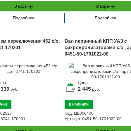
В корзину
В корзину
Подробнее
Подробнее
зм переключения 452 с/о,
Вал первичный КПП УАЗ с
41-170201
сихронронизаторами с/о , ар
0451-50-1701022-00
ена:
Цена:
 339
2 445
руб.
руб.
ИЧИИ
В НАЛИЧИИ
02527
Код:
ЦБ008490
3741-170201
Артикул:
0451-50-1701022-00