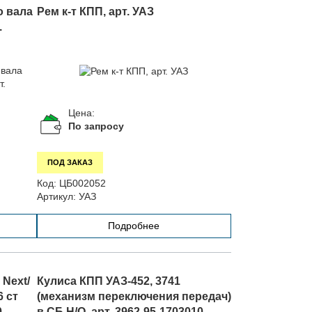
 вала
Рем к-т КПП, арт. УАЗ
.
Цена:
По запросу
ПОД ЗАКАЗ
Код:
ЦБ002052
Артикул:
УАЗ
Подробнее
Next/
Кулиса КПП УАЗ-452, 3741
6 ст
(механизм переключения передач)
0
в СБ Н/О, арт. 3962-95-1703010