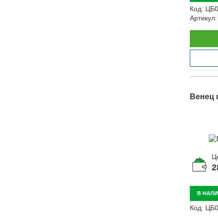
Код:
ЦБ0
Артикул:
Венец 
Ц
2
В НАЛ
Код:
ЦБ0