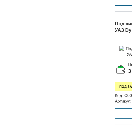
Подшип
УАЗ Dy
Ц
3
ПОД ЗА
Код:
С00
Артикул: