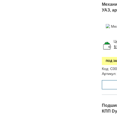
Механи
УАЗ, ар
Ц
1
ПОД ЗА
Код:
С00
Артикул:
Подшип
КПП Dym