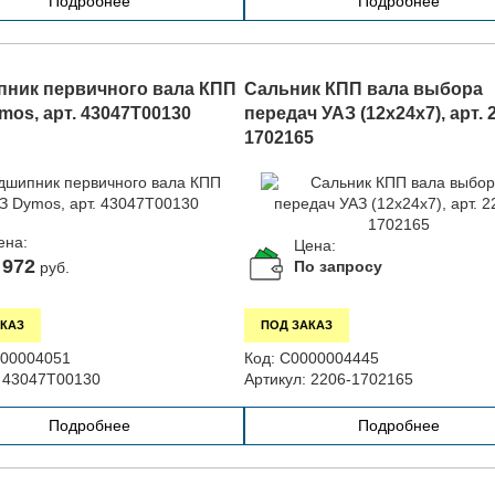
Подробнее
Подробнее
ник первичного вала КПП
Сальник КПП вала выбора
mos, арт. 43047T00130
передач УАЗ (12х24х7), арт. 
1702165
ена:
Цена:
 972
По запросу
руб.
КАЗ
ПОД ЗАКАЗ
00004051
Код:
С0000004445
43047T00130
Артикул:
2206-1702165
Подробнее
Подробнее