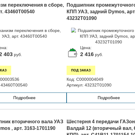
зм переключения в сборе,
Подшипник промежуточного
т. 43460Т00540
КПП УАЗ, задний Dymos, арт
43232T01090
ена:
Цена:
2 403
2 416
руб.
руб.
КАЗ
ПОД ЗАКАЗ
00003536
Код:
С0000004049
43460Т00540
Артикул:
43232T01090
Подробнее
Подробнее
ник вторичного вала УАЗ
Шестерня 4 передачи ГАЗон 
os , арт. 3163-1701190
Валдай 12 (вторичный вал, 
КПП), арт. C41R11-1701154-1