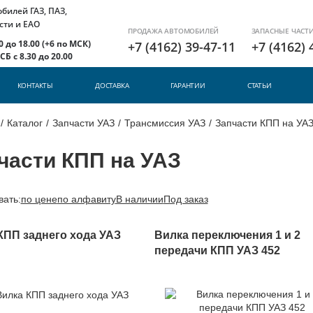
илей ГАЗ, ПАЗ,
сти и ЕАО
ПРОДАЖА АВТОМОБИЛЕЙ
ЗАПАСНЫЕ ЧАСТ
 до 18.00 (+6 по МСК)
+7 (4162) 39-47-11
+7 (4162) 
Б с 8.30 до 20.00
КОНТАКТЫ
ДОСТАВКА
ГАРАНТИИ
СТАТЬИ
/
Каталог
/
Запчасти УАЗ
/
Трансмиссия УАЗ
/
Запчасти КПП на УА
части КПП на УАЗ
вать:
по цене
по алфавиту
В наличии
Под заказ
КПП заднего хода УАЗ
Вилка переключения 1 и 2
передачи КПП УАЗ 452