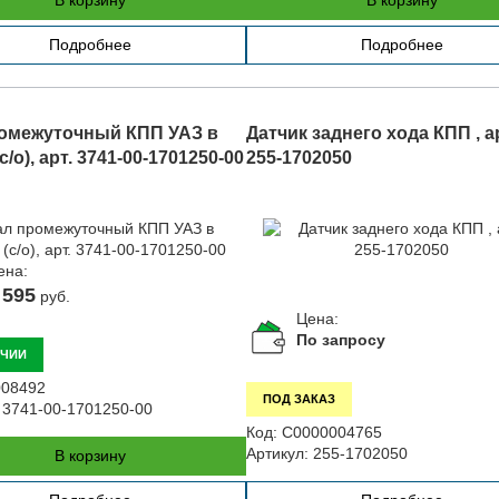
В корзину
В корзину
Подробнее
Подробнее
омежуточный КПП УАЗ в
Датчик заднего хода КПП , а
с/о), арт. 3741-00-1701250-00
255-1702050
ена:
 595
руб.
Цена:
По запросу
ИЧИИ
08492
ПОД ЗАКАЗ
3741-00-1701250-00
Код:
С0000004765
Артикул:
255-1702050
В корзину