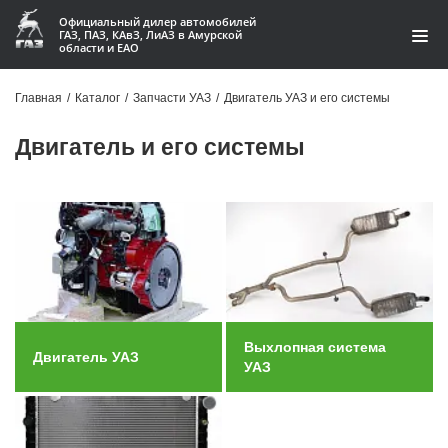
Официальный дилер автомобилей
ГАЗ, ПАЗ, КАвЗ, ЛиАЗ в Амурской
области и ЕАО
Каталог
Главная
/
Каталог
/
Запчасти УАЗ
/
Двигатель УАЗ и его системы
Акции
Двигатель и его системы
О компании
Контакты
Доставка
Гарантии
Выхлопная система
Двигатель УАЗ
Статьи
УАЗ
Автомобили