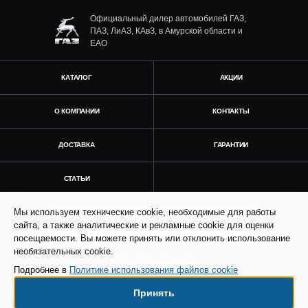
Официальный дилер автомобилей ГАЗ,
ПАЗ, ЛиАЗ, КАвЗ, в Амурской области и
ЕАО
КАТАЛОГ
АКЦИИ
О КОМПАНИИ
КОНТАКТЫ
ДОСТАВКА
ГАРАНТИИ
СТАТЬИ
Мы используем технические cookie, необходимые для работы
Получить консультацию
сайта, а также аналитические и рекламные cookie для оценки
посещаемости. Вы можете принять или отклонить использование
необязательных cookie.
Подробнее в
Политике использования файлов cookie
Принять
© Все права защищены. Информация сайта