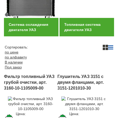
Автомобили
+7 (4162) 22-95-09
Запчасти
Система охлаждения
Топливная система
+7 (4162) 22-95-79
двигателя УАЗ
двигателя УАЗ
Сервисный центр
+7 (4162) 22–95–69
Сортировать:
по цене
по алфавиту
График работы: ПН-ПТ с 8.30 до 18.00 (+6 по МСК)
В наличии
График работы сервис: ПН-СБ с 8.30 до 20.00
Под заказ
Фильтр топливный УАЗ
Глушитель УАЗ 3151 с
грубой очистки, арт.
двумя фланцами, арт.
3160-10-1105009-00
3151-1201010-30
Цена:
Цена: