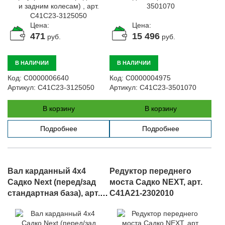
Цена:
Цена:
471
15 496
руб.
руб.
В НАЛИЧИИ
В НАЛИЧИИ
Код:
С0000006640
Код:
С0000004975
Артикул:
C41C23-3125050
Артикул:
C41C23-3501070
В корзину
В корзину
Подробнее
Подробнее
Вал карданный 4х4
Редуктор переднего
Садко Next (перед/зад
моста Садко NEXT, арт.
стандартная база), арт.
C41A21-2302010
C41A21.2201010