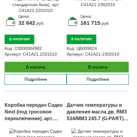
Цена:
Цена:
32 842
161 715
руб.
руб.
В НАЛИЧИИ
В НАЛИЧИИ
Код:
С0000004982
Код:
ЦБ009824
Артикул:
C41A21.2201010
Артикул:
C41A21-2302010
В корзину
В корзину
Подробнее
Подробнее
Коробка передач Садко
Датчик температуры и
Next (под тросовое
давления масла дв. ЯМЗ
переключение), арт.
534/ММЗ 245.7 (G-PART),
C41A23B-1700010-20
арт.
5340.1130552/GP.12240012