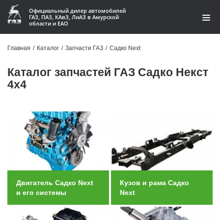
Официальный дилер автомобилей
ГАЗ, ПАЗ, КАвЗ, ЛиАЗ в Амурской
области и ЕАО
Каталог
Главная
/
Каталог
/
Запчасти ГАЗ
/
Садко Next
Акции
Каталог запчастей ГАЗ Садко Некст
4х4
О компании
Контакты
Доставка
Гарантии
Статьи
Двигатель Садко Next
Кузов и рама Садко
и его системы
Next
Автомобили