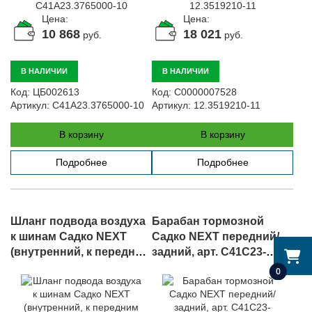
Цена:
Цена:
10 868
18 021
руб.
руб.
В НАЛИЧИИ
В НАЛИЧИИ
Код:
ЦБ002613
Код:
С0000007528
Артикул:
C41A23.3765000-10
Артикул:
12.3519210-11
В корзину
В корзину
Подробнее
Подробнее
Шланг подвода воздуха
Барабан тормозной
к шинам Садко NEXT
Садко NEXT передний/
(внутренний, к передним
задний, арт. C41C23-
и задним колесам) , арт.
3501070
0
C41C23-3125050