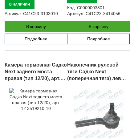
В НАЛИЧИИ
Код:
С0000003801
Артикул:
C41C23-3103010
Артикул:
C41C23-3414056
В корзину
В корзину
Подробнее
Подробнее
Камера тормозная Садко
Наконечник рулевой
Next заднего моста
тяги Садко Next
правая (тип 12/20), арт.
(поперечная тяга) левый,
12.3519210-10
арт. C41C23-3414057