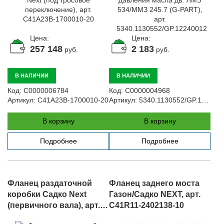
Цена:
Цена:
257 148
2 183
руб.
руб.
В НАЛИЧИИ
В НАЛИЧИИ
Код:
С0000006784
Код:
С0000004968
Артикул:
C41A23B-1700010-20
Артикул:
5340.1130552/GP.12240012
В корзину
В корзину
Подробнее
Подробнее
Фланец раздаточной
Фланец заднего моста
коробки Садко Next
Газон/Садко NEXT, арт.
(первичного вала), арт.
C41R11-2402138-10
C41A21-1802044