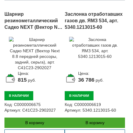
Шарнир
Заслонка отработавших
резинометаллический
газов дв. ЯМЗ 534, арт.
Садко NEXT (Вектор Next
5340.1213015-60
8.8 передней рессоры,
задний, серьга), арт.
C41C23-2902027
Цена:
Цена:
815
36 786
руб.
руб.
В НАЛИЧИИ
В НАЛИЧИИ
Код:
С0000006675
Код:
С0000006619
Артикул:
C41C23-2902027
Артикул:
5340.1213015-60
В корзину
В корзину