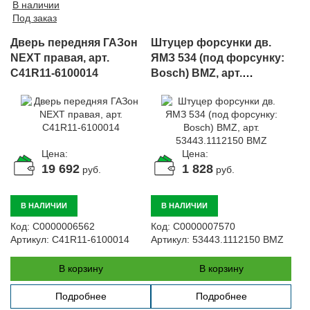
В наличии
Под заказ
Дверь передняя ГАЗон
Штуцер форсунки дв.
NEXT правая, арт.
ЯМЗ 534 (под форсунку:
C41R11-6100014
Bosch) BMZ, арт.
53443.1112150 BMZ
Цена:
Цена:
19 692
1 828
руб.
руб.
В НАЛИЧИИ
В НАЛИЧИИ
Код:
С0000006562
Код:
С0000007570
Артикул:
C41R11-6100014
Артикул:
53443.1112150 BMZ
В корзину
В корзину
Подробнее
Подробнее