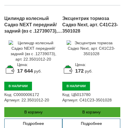
Цилиндр колесный
Эксцентрик тормоза
Садко NEXT передний/
Садко Next, арт. C41C23-
задний (вз с .12739073),
3501028
арт. 22.3501012-20
Цена:
Цена:
17 644
172
руб.
руб.
В НАЛИЧИИ
В НАЛИЧИИ
Код:
С0000006172
Код:
ЦБ013780
Артикул:
22.3501012-20
Артикул:
C41C23-3501028
В корзину
В корзину
Подробнее
Подробнее