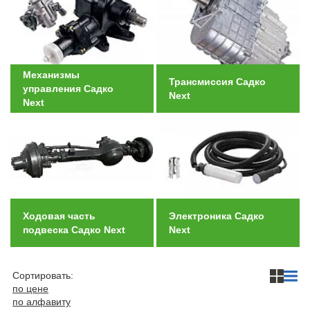
Автомобили
+7 (4162) 22-95-09
Запчасти
+7 (4162) 22-95-79
Механизмы
Трансмиссия Садко
управления Садко
Сервисный центр
Next
Next
+7 (4162) 22–95–69
График работы: ПН-ПТ с 8.30 до 18.00 (+6 по МСК)
График работы сервис: ПН-СБ с 8.30 до 20.00
Ходовая часть
Электроника Садко
подвеска Садко Next
Next
Сортировать:
по цене
по алфавиту