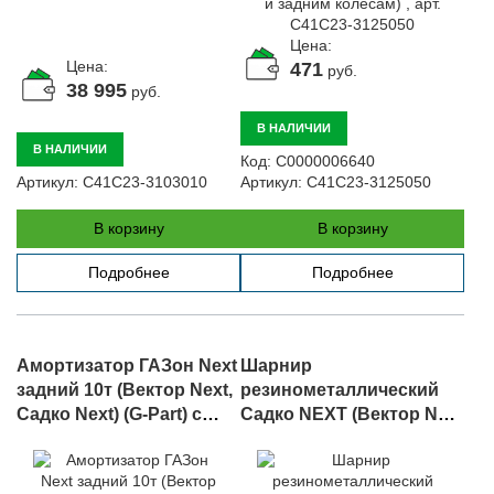
Цена:
Цена:
471
руб.
38 995
руб.
В НАЛИЧИИ
В НАЛИЧИИ
Код:
С0000006640
Артикул:
C41C23-3103010
Артикул:
C41C23-3125050
В корзину
В корзину
Подробнее
Подробнее
Амортизатор ГАЗон Next
Шарнир
задний 10т (Вектор Next,
резинометаллический
Садко Next) (G-Part) с
Садко NEXT (Вектор Next
сайлентблоком, арт.
8.8 передней рессоры,
GP.11281014
задний, серьга), арт.
C41C23-2902027