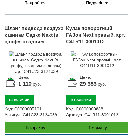
Подробнее
Подробнее
Шланг подвода воздуха
Кулак поворотный
к шинам Садко Next (в
ГАЗон Next правый, арт.
цапфу, к задним
C41R11-3001012
колесам) , арт. C41C23-
3124039
Цена:
Цена:
1 110
29 383
руб.
руб.
В НАЛИЧИИ
В НАЛИЧИИ
Код:
С0000005101
Код:
С0000000888
Артикул:
C41C23-3124039
Артикул:
C41R11-3001012
В корзину
В корзину