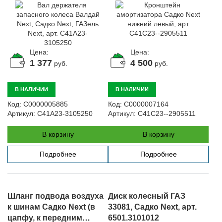
C41A23-3105250
Цена:
Цена:
1 377
4 500
руб.
руб.
В НАЛИЧИИ
В НАЛИЧИИ
Код:
С0000005885
Код:
С0000007164
Артикул:
C41A23-3105250
Артикул:
C41C23--2905511
В корзину
В корзину
Подробнее
Подробнее
Шланг подвода воздуха
Диск колесный ГАЗ
к шинам Садко Next (в
33081, Садко Next, арт.
цапфу, к передним
6501.3101012