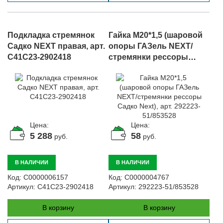
Подкладка стремянок
Гайка М20*1,5 (шаровой
Садко NEXT правая, арт.
опоры ГАЗель NEXT/
C41C23-2902418
стремянки рессоры
Садко Next), арт. 292223-
51/853528
Цена:
Цена:
5 288
58
руб.
руб.
В НАЛИЧИИ
В НАЛИЧИИ
Код:
С0000006157
Код:
С0000004767
Артикул:
C41C23-2902418
Артикул:
292223-51/853528
В корзину
В корзину