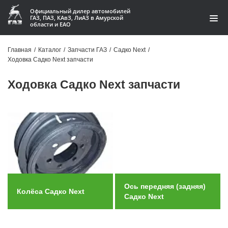
Официальный дилер автомобилей
ГАЗ, ПАЗ, КАвЗ, ЛиАЗ в Амурской
области и ЕАО
Каталог
Главная
/
Каталог
/
Запчасти ГАЗ
/
Садко Next
/
Ходовка Садко Next запчасти
Акции
Ходовка Садко Next запчасти
О компании
Контакты
Доставка
Гарантии
Статьи
Ось передняя (задняя)
Колёса Садко Next
Садко Next
Автомобили