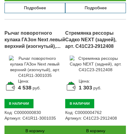
Подробнее
Подробнее
Рычаг поворотного
Стремянка рессоры
кулака ГАЗон Next левый
Садко NEXT (задней),
верхний (изогнутый),
арт. C41C23-2912408
арт. C41R11-3001035
Цена:
Цена:
4 538
1 303
руб.
руб.
В НАЛИЧИИ
В НАЛИЧИИ
Код:
С0000000830
Код:
С0000004762
Артикул:
C41R11-3001035
Артикул:
C41C23-2912408
В корзину
В корзину