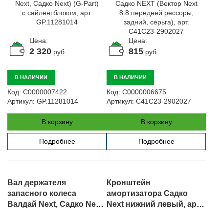
Цена:
Цена:
2 320
815
руб.
руб.
В НАЛИЧИИ
В НАЛИЧИИ
Код:
С0000007422
Код:
С0000006675
Артикул:
GP.11281014
Артикул:
C41C23-2902027
В корзину
В корзину
Подробнее
Подробнее
Вал держателя
Кронштейн
запасного колеса
амортизатора Садко
Валдай Next, Садко Next,
Next нижний левый, арт.
ГАЗель Next, арт.
C41C23--2905511