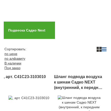
Автомобили
+7 (4162) 22-95-09
Запчасти
+7 (4162) 22-95-79
Подвеска Садко Next
Сервисный центр
+7 (4162) 22–95–69
Сортировать:
по цене
График работы: ПН-ПТ с 8.30 до 18.00 (+6 по МСК)
по алфавиту
График работы сервис: ПН-СБ с 8.30 до 20.00
В наличии
Под заказ
, арт. C41C23-3103010
Шланг подвода воздуха
к шинам Садко NEXT
(внутренний, к передним
и задним колесам) , арт.
C41C23-3125050