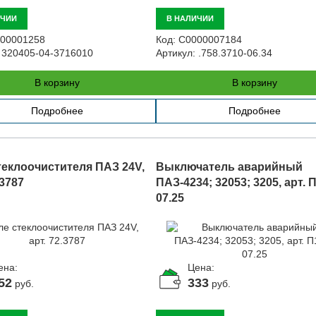
ИЧИИ
В НАЛИЧИИ
00001258
Код:
С0000007184
320405-04-3716010
Артикул:
.758.3710-06.34
В корзину
В корзину
Подробнее
Подробнее
теклоочистителя ПАЗ 24V,
Выключатель аварийный
.3787
ПАЗ-4234; 32053; 3205, арт. 
07.25
ена:
Цена:
52
333
руб.
руб.