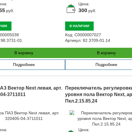
ена:
Цена:
55
300
руб.
руб.
ИЧИИ
В НАЛИЧИИ
00005038
Код:
С0000007027
98.3731-01
Артикул:
82.3709-01.14
В корзину
В корзину
Подробнее
Подробнее
АЗ Вектор Next левая, арт.
Переключатель регулировк
-04-3711011
уровня пола Вектор Next, ар
Пкл.2.15.85.24
ена:
Цена: