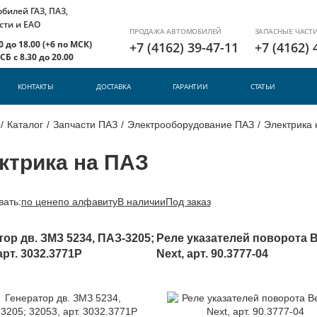
илей ГАЗ, ПАЗ,
сти и ЕАО
ПРОДАЖА АВТОМОБИЛЕЙ
ЗАПАСНЫЕ ЧАСТ
 до 18.00 (+6 по МСК)
+7 (4162) 39-47-11
+7 (4162) 
Б с 8.30 до 20.00
КОНТАКТЫ
ДОСТАВКА
ГАРАНТИИ
СТАТЬИ
/
Каталог
/
Запчасти ПАЗ
/
Электрооборудование ПАЗ
/
Электрика 
ктрика на ПАЗ
вать:
по цене
по алфавиту
В наличии
Под заказ
тор дв. ЗМЗ 5234, ПАЗ-3205;
Реле указателей поворота 
арт. 3032.3771Р
Next, арт. 90.3777-04