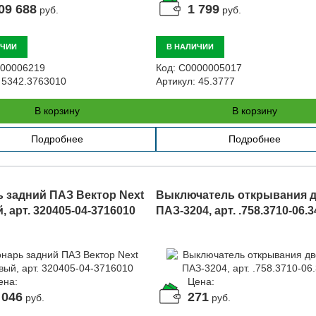
09 688
1 799
руб.
руб.
ИЧИИ
В НАЛИЧИИ
00006219
Код:
С0000005017
5342.3763010
Артикул:
45.3777
В корзину
В корзину
Подробнее
Подробнее
 задний ПАЗ Вектор Next
Выключатель открывания 
 арт. 320405-04-3716010
ПАЗ-3204, арт. .758.3710-06.3
ена:
Цена:
 046
271
руб.
руб.