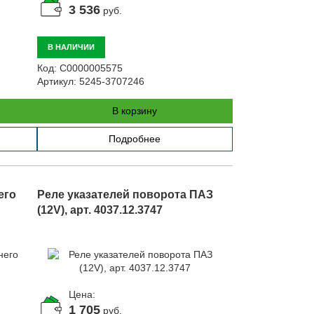
3 536
руб.
В НАЛИЧИИ
Код:
С0000005575
Артикул:
5245-3707246
В корзину
Подробнее
его
Реле указателей поворота ПАЗ
(12V), арт. 4037.12.3747
Цена:
1 705
руб.