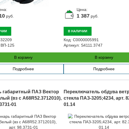
ена:
Цена:
10
1 387
руб.
руб.
ИЧИИ
В НАЛИЧИИ
32209
Код:
С0000005991
ВП-125
Артикул:
S4111.3747
В корзину
В корзину
Подробнее
Подробнее
 габаритный ПАЗ Вектор
Переключатель обдува вет
лый (вз с A68R52.3712010),
стекла ПАЗ-3205;4234, арт. 8
.3731-01
01.14