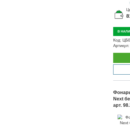
Ц
8
В НАЛ
Код:
ЦБ0
Артикул:
Фонарь
Next бе
арт. 98