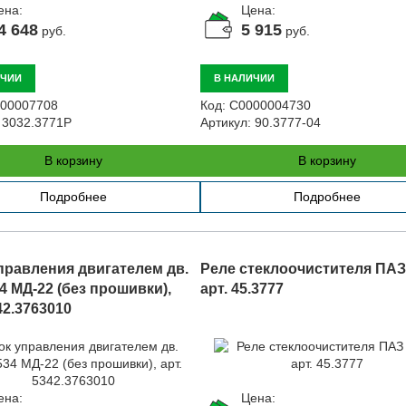
ена:
Цена:
4 648
5 915
руб.
руб.
ИЧИИ
В НАЛИЧИИ
00007708
Код:
С0000004730
3032.3771Р
Артикул:
90.3777-04
В корзину
В корзину
Подробнее
Подробнее
правления двигателем дв.
Реле стеклоочистителя ПАЗ
4 МД-22 (без прошивки),
арт. 45.3777
42.3763010
ена:
Цена: