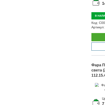
1
В НАЛ
Код:
С00
Артикул:
Фара П
света (
112.15.
Ц
7