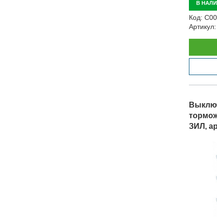
В НАЛ
Код:
С00
Артикул:
Выключ
тормож
ЗИЛ, ар