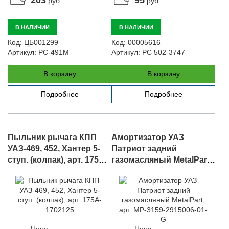
руб.
руб.
В НАЛИЧИИ
В НАЛИЧИИ
Код:
ЦБ001299
Код:
00005616
Артикул:
РС-491М
Артикул:
РС 502-3747
В корзину
В корзину
Подробнее
Подробнее
Пыльник рычага КПП
Амортизатор УАЗ
УАЗ-469, 452, Хантер 5-
Патриот задний
ступ. (колпак), арт. 175A-
газомасляный MetalPart,
1702125
арт. MP-3159-2915006-01-
G