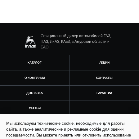
Официальный дилер автомобилей ГАЗ,
ПАЗ, ЛиАЗ, КАвЗ, в Амурской области и
ЕАО
КАТАЛОГ
АКЦИИ
О КОМПАНИИ
КОНТАКТЫ
ДОСТАВКА
ГАРАНТИИ
СТАТЬИ
Мы используем технические cookie, необходимые для работы
Получить консультацию
сайта, а также аналитические и рекламные cookie для оценки
посещаемости. Вы можете принять или отклонить использование