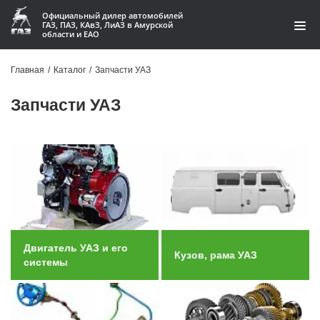
Официальный дилер автомобилей
ГАЗ, ПАЗ, КАвЗ, ЛиАЗ в Амурской
области и ЕАО
Каталог
Главная
/
Каталог
/
Запчасти УАЗ
Акции
Запчасти УАЗ
О компании
Контакты
Доставка
Гарантии
Двигатель УАЗ и его
Кузов, рама УАЗ
Статьи
системы
Автомобили