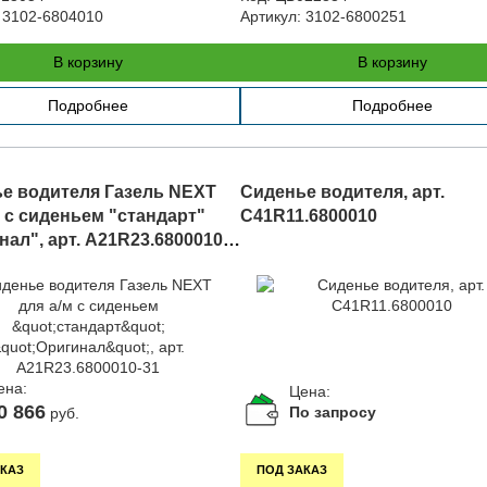
3102-6804010
Артикул:
3102-6800251
В корзину
В корзину
Подробнее
Подробнее
е водителя Газель NEXT
Сиденье водителя, арт.
м с сиденьем "стандарт"
С41R11.6800010
нал", арт. A21R23.6800010-
ена:
Цена:
0 866
По запросу
руб.
КАЗ
ПОД ЗАКАЗ