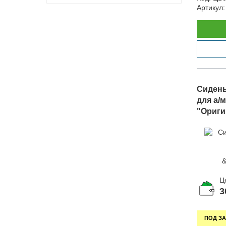
Артикул:
Сидень
для а/
"Ориги
31
Ц
3
ПОД ЗА