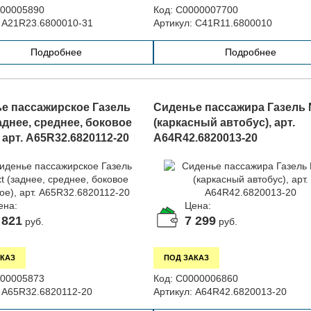
00005890
Код:
С0000007700
A21R23.6800010-31
Артикул:
С41R11.6800010
Подробнее
Подробнее
е пассажирское Газель
Сиденье пассажира Газель 
аднее, среднее, боковое
(каркасный автобус), арт.
 арт. A65R32.6820112-20
A64R42.6820013-20
ена:
Цена:
 821
7 299
руб.
руб.
КАЗ
ПОД ЗАКАЗ
00005873
Код:
С0000006860
A65R32.6820112-20
Артикул:
A64R42.6820013-20