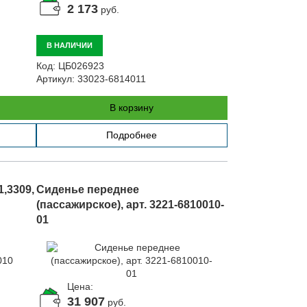
2 173
руб.
В НАЛИЧИИ
Код:
ЦБ026923
Артикул:
33023-6814011
В корзину
Подробнее
,3309,
Сиденье переднее
(пассажирское), арт. 3221-6810010-
01
Цена:
31 907
руб.