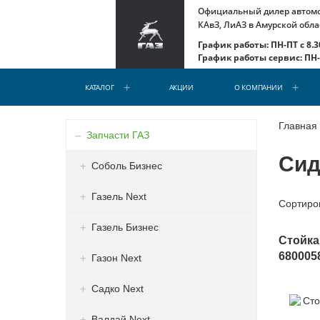
Официальный дилер автомоб
КАвЗ, ЛиАЗ в Амурской обла
График работы: ПН-ПТ с 8.30
График работы сервис: ПН-С
КАТАЛОГ
АКЦИИ
О КОМПАНИИ
Главная
Запчасти ГАЗ
Сид
Соболь Бизнес
Газель Next
Сортиро
Газель Бизнес
Стойка 
680005
Газон Next
Садко Next
Валдай Next