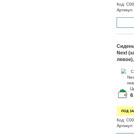
Код:
С00
Артикул:
Сидень
Next (з
левое),
Ц
6
ПОД ЗА
Код:
С00
Артикул: