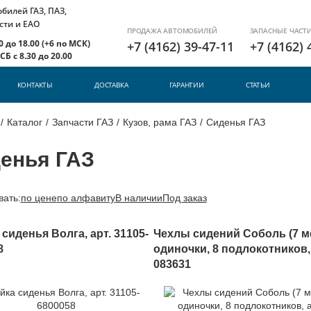
илей ГАЗ, ПАЗ,
сти и ЕАО
ПРОДАЖА АВТОМОБИЛЕЙ
ЗАПАСНЫЕ ЧАСТ
 до 18.00 (+6 по МСК)
+7 (4162) 39-47-11
+7 (4162) 
Б с 8.30 до 20.00
КОНТАКТЫ
ДОСТАВКА
ГАРАНТИИ
СТАТЬИ
/
Каталог
/
Запчасти ГАЗ
/
Кузов, рама ГАЗ
/
Сиденья ГАЗ
енья ГАЗ
вать:
по цене
по алфавиту
В наличии
Под заказ
сиденья Волга, арт. 31105-
Чехлы сидений Соболь (7 м
8
одиночки, 8 подлокотников, 
083631