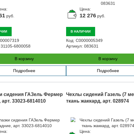
ена:
Цена:
61
12 276
руб.
руб.
ИЧИИ
В НАЛИЧИИ
00007319
Код:
С0000005349
31105-6800058
Артикул:
083631
В корзину
В корзину
Подробнее
Подробнее
и сидения ГАЗель Фермер
Чехлы сидений Газель (7 ме
 арт. 33023-6814010
ткань жаккард, арт. 028974
ена:
Цена: