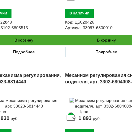
ИЧИИ
В НАЛИЧИИ
22849
Код:
ЦБ028426
3102-6805513
Артикул:
33097-6800010
В корзину
В корзину
Подробнее
Подробнее
еханизма регулирования,
Механизм регулирования с
023-6814440
водителя, арт. 3302-6804008
ена:
Цена:
 830
1 893
руб.
руб.