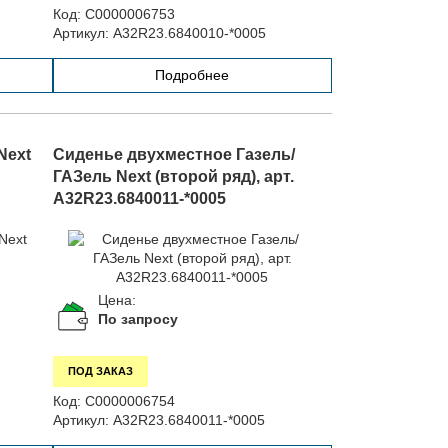
Код:
С0000006753
Артикул:
А32R23.6840010-*0005
Подробнее
Next
Сиденье двухместное Газель/
ГАЗель Next (второй ряд), арт.
А32R23.6840011-*0005
Цена:
По запросу
ПОД ЗАКАЗ
Код:
С0000006754
Артикул:
А32R23.6840011-*0005