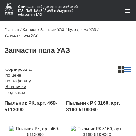
Официальный дилер автомобилей
ГАЗ, ПАЗ, КАвЗ, ЛиАЗ в Амурской
области и ЕАО
Каталог
Главная
/
Каталог
/
Запчасти УАЗ
/
Кузов, рама УАЗ
/
Запчасти пола УАЗ
Акции
Запчасти пола УАЗ
О компании
Контакты
Сортировать:
по цене
по алфавиту
Доставка
В наличии
Под заказ
Гарантии
Пыльник РК, арт. 469-
Пыльник РК 3160, арт.
Статьи
5113090
3160-5109060
Автомобили