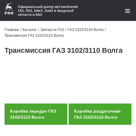
Официальный дилер автомобилей
ГАЗ, ПАЗ, КАвЗ, ЛиАЗ в Амурской
области и ЕАО
Каталог
Главная
/
Каталог
/
Запчасти ГАЗ
/
ГАЗ 3102/3110 Волга
/
Трансмиссия ГАЗ 3102/3110 Волга
Акции
Трансмиссия ГАЗ 3102/3110 Волга
О компании
Контакты
Доставка
Гарантии
Статьи
Коробка передач ГАЗ
Коробка раздаточная
3102/3110 Волга
ГАЗ 3102/3110 Волга
Автомобили