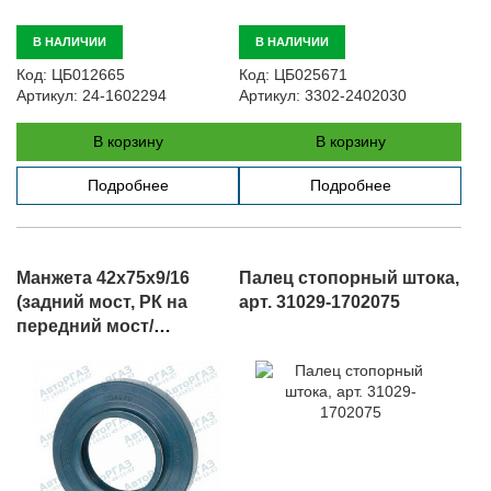
В НАЛИЧИИ
В НАЛИЧИИ
Код:
ЦБ012665
Код:
ЦБ025671
Артикул:
24-1602294
Артикул:
3302-2402030
В корзину
В корзину
Подробнее
Подробнее
Манжета 42х75х9/16
Палец стопорный штока,
(задний мост, РК на
арт. 31029-1702075
передний мост/
промежуточный вал)
NAK, арт.
A21R22.2402052-01