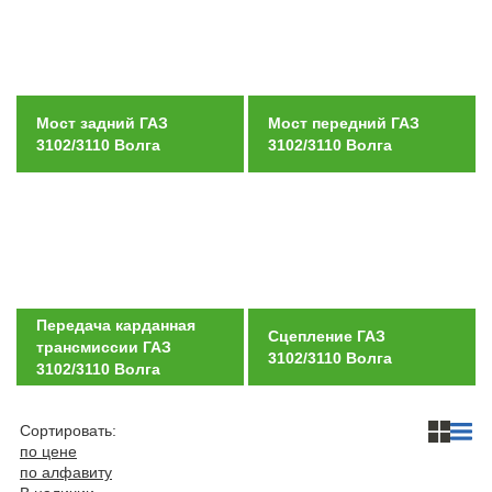
Автомобили
+7 (4162) 22-95-09
Запчасти
+7 (4162) 22-95-79
Мост задний ГАЗ
Мост передний ГАЗ
3102/3110 Волга
3102/3110 Волга
Сервисный центр
+7 (4162) 22–95–69
График работы: ПН-ПТ с 8.30 до 18.00 (+6 по МСК)
График работы сервис: ПН-СБ с 8.30 до 20.00
Передача карданная
Сцепление ГАЗ
трансмиссии ГАЗ
3102/3110 Волга
3102/3110 Волга
Сортировать:
по цене
по алфавиту