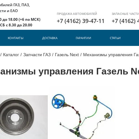
илей ГАЗ, ПАЗ,
сти и ЕАО
ПРОДАЖА АВТОМОБИЛЕЙ
ЗАПАСНЫЕ ЧАСТ
 до 18.00 (+6 по МСК)
+7 (4162) 39-47-11
+7 (4162) 
Б с 8.30 до 20.00
КОНТАКТЫ
ДОСТАВКА
ГАРАНТИИ
СТАТЬИ
/
Каталог
/
Запчасти ГАЗ
/
Газель Next
/
Механизмы управления Газ
анизмы управления Газель N