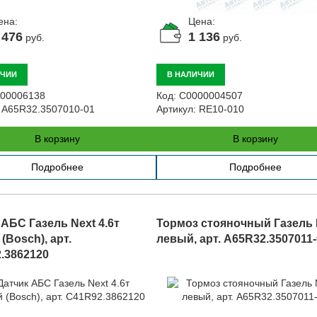
ена:
Цена:
 476
1 136
руб.
руб.
ИЧИИ
В НАЛИЧИИ
00006138
Код:
С0000004507
A65R32.3507010-01
Артикул:
RE10-010
В корзину
В корзину
Подробнее
Подробнее
 АБС Газель Next 4.6т
Тормоз стояночный Газель 
(Bosch), арт.
левый, арт. A65R32.3507011
.3862120