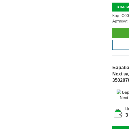
В НАЛ
Код:
С00
Артикул:
Бараба
Next за
350207
Ц
3