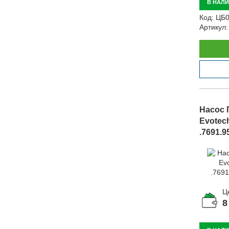
В НАЛ
Код:
ЦБ0
Артикул:
Насос 
Evotech
.7691.9
Ц
8