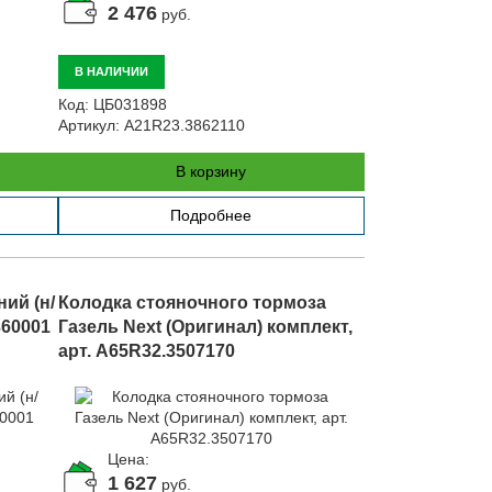
2 476
руб.
В НАЛИЧИИ
Код:
ЦБ031898
Артикул:
A21R23.3862110
В корзину
Подробнее
ий (н/
Колодка стояночного тормоза
360001
Газель Next (Оригинал) комплект,
арт. А65R32.3507170
Цена:
1 627
руб.