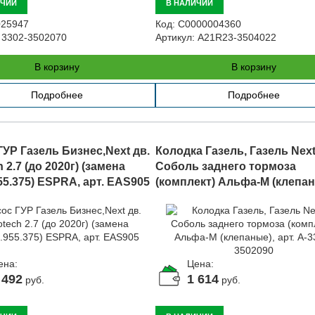
ИЧИИ
В НАЛИЧИИ
25947
Код:
С0000004360
3302-3502070
Артикул:
A21R23-3504022
В корзину
В корзину
Подробнее
Подробнее
ГУР Газель Бизнес,Next дв.
Колодка Газель, Газель Next
 2.7 (до 2020г) (замена
Соболь заднего тормоза
55.375) ESPRA, арт. EAS905
(комплект) Альфа-М (клепан
арт. A-3302-3502090
ена:
Цена:
 492
1 614
руб.
руб.