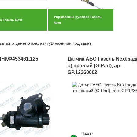
Управление рулевое Газель
а Газель Next
Next
вать:
по цене
по алфавиту
В наличии
Под заказ
.ШНКФ453461.125
Датчик АБС Газель Next задн
о) правый (G-Part), арт.
GP.12360002
Цена: