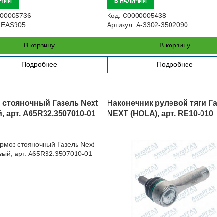
ИЧИИ
В НАЛИЧИИ
00005736
Код:
С0000005438
EAS905
Артикул:
A-3302-3502090
В корзину
В корзину
Подробнее
Подробнее
 стояночный Газель Next
Наконечник рулевой тяги Г
, арт. A65R32.3507010-01
NEXT (HOLA), арт. RE10-010