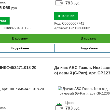
ена:
793
руб.
6 069
руб.
В НАЛИЧИИ
ИЧИИ
Код:
С0000007741
.ШНКФ453461.125
Артикул:
GP.12360002
В корзину
В корзину
Подробнее
Подробнее
.ШНКФ453471.018-20
Датчик АБС Газель Next задн
о) левый (G-Part), арт. GP.12
Цена:
ена:
793
руб.