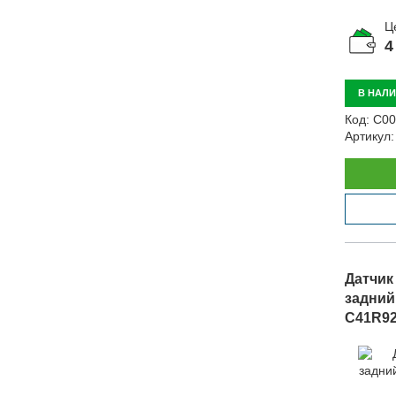
Ц
4
В НАЛ
Код:
С00
Артикул:
Датчик
задний 
C41R92