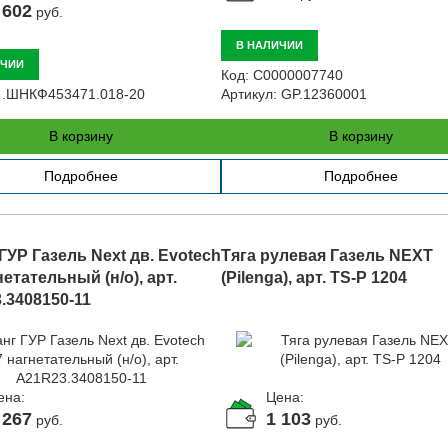
 602
руб.
В НАЛИЧИИ
ИЧИИ
Код:
С0000007740
.ШНКФ453471.018-20
Артикул:
GP.12360001
В корзину
В корзину
Подробнее
Подробнее
ГУР Газель Next дв. Evotech
Тяга рулевая Газель NEXT
нетательный (н/о), арт.
(Pilenga), арт. TS-P 1204
.3408150-11
ена:
Цена:
 267
1 103
руб.
руб.