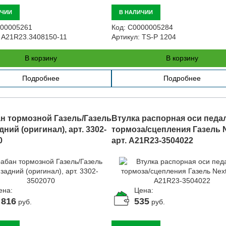
ИЧИИ
В НАЛИЧИИ
00005261
Код:
С0000005284
A21R23.3408150-11
Артикул:
TS-P 1204
В корзину
В корзину
Подробнее
Подробнее
н тормозной Газель/Газель
Втулка распорная оси педа
дний (оригинал), арт. 3302-
тормоза/сцепления Газель N
0
арт. A21R23-3504022
ена:
Цена:
 816
535
руб.
руб.