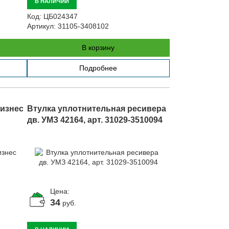
В НАЛИЧИИ
Код:
ЦБ024347
Артикул:
31105-3408102
В корзину
Подробнее
Бизнес
Втулка уплотнительная ресивера
дв. УМЗ 42164, арт. 31029-3510094
Цена:
34
руб.