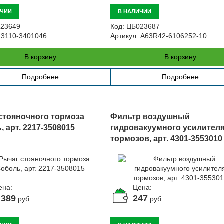
ИЧИИ
В НАЛИЧИИ
23649
Код:
ЦБ023687
3110-3401046
Артикул:
A63R42-6106252-10
В корзину
В корзину
Подробнее
Подробнее
стояночного тормоза
Фильтр воздушный
 арт. 2217-3508015
гидровакуумного усилител
тормозов, арт. 4301-3553010
ена:
Цена:
 389
247
руб.
руб.