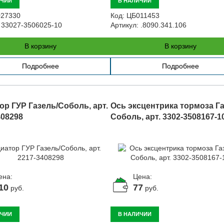
ИЧИИ
В НАЛИЧИИ
27330
Код:
ЦБ011453
33027-3506025-10
Артикул:
.8090.341.106
В корзину
В корзину
Подробнее
Подробнее
ор ГУР Газель/Соболь, арт.
Ось эксцентрика тормоза Га
408298
Соболь, арт. 3302-3508167-1
ена:
Цена:
10
77
руб.
руб.
ИЧИИ
В НАЛИЧИИ