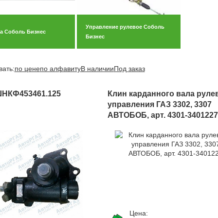
Управление рулевое Соболь
а Соболь Бизнес
Бизнес
вать:
по цене
по алфавиту
В наличии
Под заказ
.ШНКФ453461.125
Клин карданного вала руле
управления ГАЗ 3302, 3307
АВТОБОБ, арт. 4301-3401227
Цена: