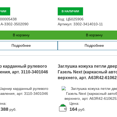
ИЧИИ
В НАЛИЧИИ
00005438
Код:
ЦБ025906
A-3302-3502090
Артикул:
3302-3414010-11
В корзину
В корзину
Подробнее
Подробнее
 карданный рулевого
Заглушка кожуха петли две
ния, арт. 3110-3401046
Газель Next (каркасный авт
верхнего, арт. A63R42-61062
ена:
Цена:
 388
164
руб.
руб.