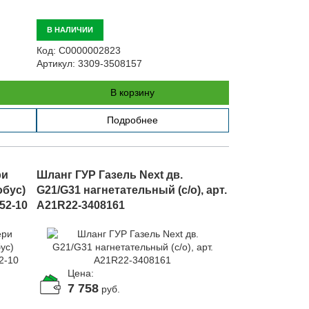
В НАЛИЧИИ
Код:
С0000002823
Артикул:
3309-3508157
В корзину
Подробнее
ри
Шланг ГУР Газель Next дв.
обус)
G21/G31 нагнетательный (с/о), арт.
52-10
A21R22-3408161
Цена:
7 758
руб.