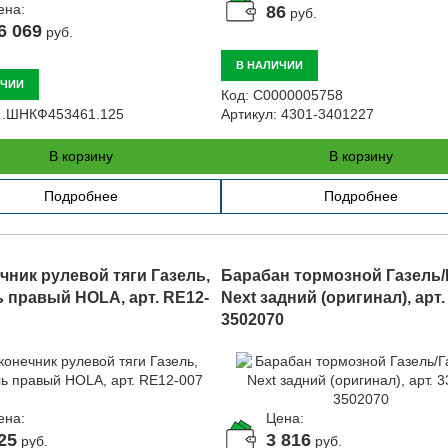
ена:
86
руб.
6 069
руб.
В НАЛИЧИИ
ИЧИИ
Код:
С0000005758
.ШНКФ453461.125
Артикул:
4301-3401227
В корзину
В корзину
Подробнее
Подробнее
чник рулевой тяги Газель,
Барабан тормозной Газель/
 правый HOLA, арт. RE12-
Next задний (оригинал), арт.
3502070
ена:
Цена:
25
3 816
руб.
руб.