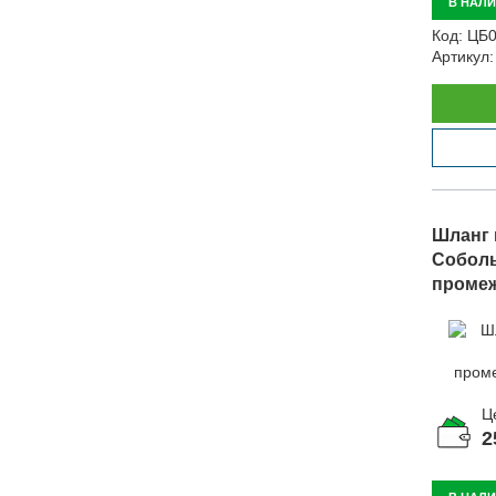
В НАЛ
Код:
ЦБ0
Артикул:
Шланг 
Соболь
промеж
33027-
Ц
2