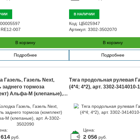
ИЧИИ
В НАЛИЧИИ
00005597
Код:
ЦБ025947
RE12-007
Артикул:
3302-3502070
В корзину
В корзину
Подробнее
Подробнее
 Газель, Газель Next,
Тяга продольная рулевая Г
 заднего тормоза
(4*4; 4*2), арт. 3302-3414010-
ект) Альфа-М (клепаные),
3302-3502090
ена:
Цена:
 614
2 056
руб.
руб.