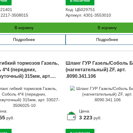
ИЧИИ
В НАЛИЧИИ
21401
Код:
ЦБ029751
2217-3508015
Артикул:
4301-3553010
В корзину
В корзину
Подробнее
Подробнее
гибкий тормозов Газель,
Шланг ГУР Газель/Соболь 
 4*4 (передних,
(нагнетательный) ZF, арт.
уточный) 315мм, арт.
.8090.341.106
3506025-10
ена:
Цена:
55
3 223
руб.
руб.