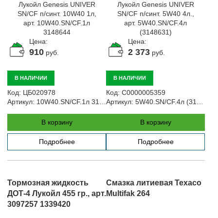
Цена:
Цена:
910
2 373
руб.
руб.
В НАЛИЧИИ
В НАЛИЧИИ
Код:
ЦБ020978
Код:
С0000005359
Артикул:
10W40.SN/CF.1л 3148644
Артикул:
5W40.SN/CF.4л (3148631)
В корзину
В корзину
Подробнее
Подробнее
Тормозная жидкость
Смазка литиевая Texaco
ДОТ-4 Лукойл 455 гр., арт.
Multifak 264
3097257 1339420