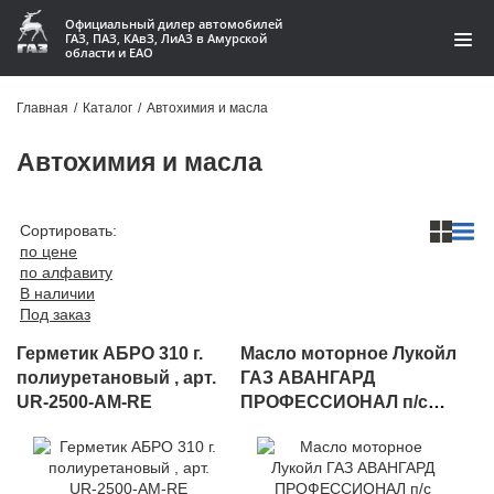
Официальный дилер автомобилей
ГАЗ, ПАЗ, КАвЗ, ЛиАЗ в Амурской
области и ЕАО
Каталог
Главная
/
Каталог
/
Автохимия и масла
Акции
Автохимия и масла
О компании
Сортировать:
Контакты
по цене
по алфавиту
В наличии
Доставка
Под заказ
Гарантии
Герметик АБРО 310 г.
Масло моторное Лукойл
полиуретановый , арт.
ГАЗ АВАНГАРД
Статьи
UR-2500-AM-RE
ПРОФЕССИОНАЛ п/с
5W40 CK-4 дв. G21
Автомобили
Розлив , арт. 5W40.CJ-4
Розлив 3138106 1612605