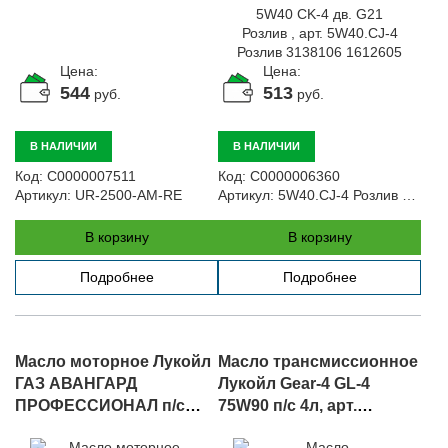
Автомобили
+7 (4162) 22-95-09
Цена:
Цена:
Запчасти
544
513
руб.
руб.
+7 (4162) 22-95-79
Сервисный центр
В НАЛИЧИИ
В НАЛИЧИИ
+7 (4162) 22–95–69
Код:
С0000007511
Код:
С0000006360
Артикул:
UR-2500-AM-RE
Артикул:
5W40.CJ-4 Розлив 3138106 1612605
График работы: ПН-ПТ с 8.30 до 18.00 (+6 по МСК)
График работы сервис: ПН-СБ с 8.30 до 20.00
В корзину
В корзину
Подробнее
Подробнее
Масло моторное Лукойл
Масло трансмиссионное
ГАЗ АВАНГАРД
Лукойл Gear-4 GL-4
ПРОФЕССИОНАЛ п/с
75W90 п/с 4л, арт.
5W40 CK-4 5л, G21, арт.
4л.75W90 3590973