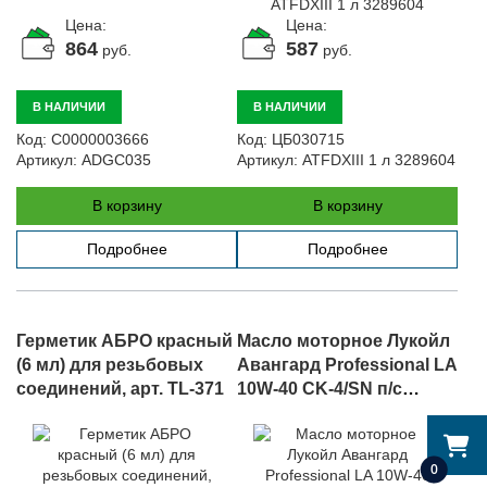
Цена:
Цена:
864
587
руб.
руб.
В НАЛИЧИИ
В НАЛИЧИИ
Код:
С0000003666
Код:
ЦБ030715
Артикул:
ADGC035
Артикул:
ATFDXIII 1 л 3289604
В корзину
В корзину
Подробнее
Подробнее
Герметик АБРО красный
Масло моторное Лукойл
(6 мл) для резьбовых
Авангард Professional LA
соединений, арт. TL-371
10W-40 CK-4/SN п/с
РОЗЛИВ, арт. 10W-40 CK-
4/SN Розлив 1612456
0