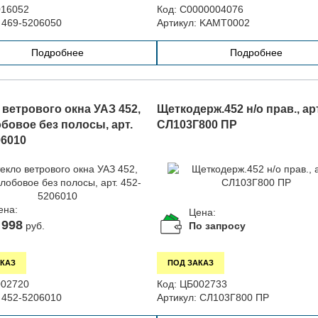
16052
Код:
С0000004076
469-5206050
Артикул:
KAMT0002
Подробнее
Подробнее
 ветрового окна УАЗ 452,
Щеткодерж.452 н/о прав., арт
обовое без полосы, арт.
СЛ103Г800 ПР
06010
ена:
Цена:
 998
По запросу
руб.
КАЗ
ПОД ЗАКАЗ
02720
Код:
ЦБ002733
452-5206010
Артикул:
СЛ103Г800 ПР