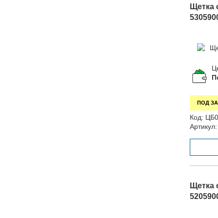
Щетка с
530590
Ц
П
ПОД ЗА
Код:
ЦБ0
Артикул:
Щетка с
520590