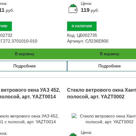
ена:
Цена:
11
119
руб.
руб.
ИЧИИ
В НАЛИЧИИ
02732
Код:
ЦБ002735
Г272.3701010-010
Артикул:
СЛ236Е800
В корзину
В корзину
Подробнее
Подробнее
 ветрового окна УАЗ 452,
Стекло ветрового окна Хант
полосой, арт. YAZT0014
полосой, арт. YAZT0002
Цена:
ена: