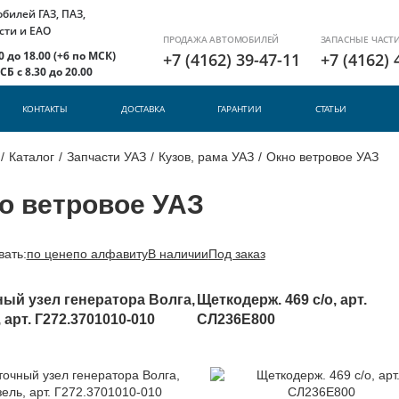
илей ГАЗ, ПАЗ,
сти и ЕАО
ПРОДАЖА АВТОМОБИЛЕЙ
ЗАПАСНЫЕ ЧАСТ
 до 18.00 (+6 по МСК)
+7 (4162) 39-47-11
+7 (4162) 
Б с 8.30 до 20.00
КОНТАКТЫ
ДОСТАВКА
ГАРАНТИИ
СТАТЬИ
/
Каталог
/
Запчасти УАЗ
/
Кузов, рама УАЗ
/
Окно ветровое УАЗ
о ветровое УАЗ
вать:
по цене
по алфавиту
В наличии
Под заказ
ый узел генератора Волга,
Щеткодерж. 469 с/о, арт.
 арт. Г272.3701010-010
СЛ236Е800