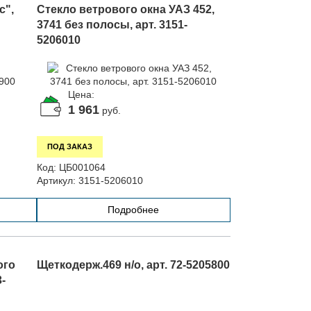
с",
Стекло ветрового окна УАЗ 452,
3741 без полосы, арт. 3151-
5206010
Цена:
1 961
руб.
ПОД ЗАКАЗ
Код:
ЦБ001064
Артикул:
3151-5206010
Подробнее
ого
Щеткодерж.469 н/о, арт. 72-5205800
3-