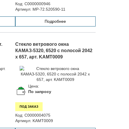
Код:
С0000000946
Артикул:
МР-72.520590-11
Подробнее
.
Стекло ветрового окна
КАМАЗ-5320, 6520 с полосой 2042
х 657, арт. KAMT0009
Цена:
По запросу
ПОД ЗАКАЗ
Код:
С0000004075
Артикул:
KAMT0009