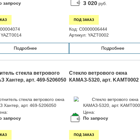
3 020
о запросу
руб.
КАЗ
ПОД ЗАКАЗ
00004074
Код:
С0000006444
YAZT0014
Артикул:
YAZT0002
Подробнее
Подробнее
итель стекла ветрового
Стекло ветрового окна
З Хантер, арт. 469-5206050
КАМАЗ-5320, арт. KAMT0002
ена:
Цена:
о запросу
По запросу
КАЗ
ПОД ЗАКАЗ