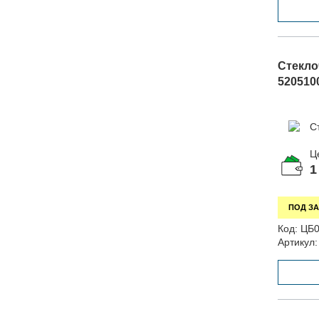
Стеклоч
520510
Ц
1
ПОД ЗА
Код:
ЦБ0
Артикул: