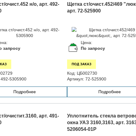
т/очист.452 н/о, арт. 492-
Щетка ст/очист.452/469 "люк
0
арт. 72-525900
ена:
Цена:
о запросу
По запросу
КАЗ
ПОД ЗАКАЗ
02729
Код:
ЦБ002730
492-5305900
Артикул:
72-525900
Подробнее
Подробнее
т/очистит.3160, арт. 491-
Уплотнитель стекла ветров
0
окна УАЗ 3160,3163, арт. 316
5206054-01Р