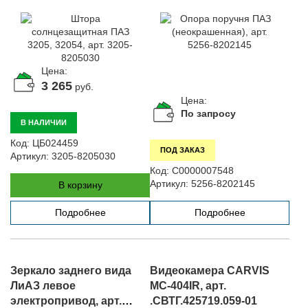
Цена:
3 265
руб.
Цена:
По запросу
В НАЛИЧИИ
Код:
ЦБ024459
ПОД ЗАКАЗ
Артикул:
3205-8205030
Код:
С0000007548
Артикул:
5256-8202145
В корзину
Подробнее
Подробнее
Зеркало заднего вида
Видеокамера CARVIS
ЛиАЗ левое
MC-404IR, арт.
электропривод, арт.
.СВТГ.425719.059-01