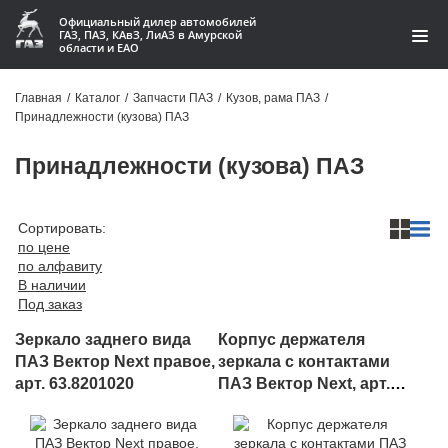
Официальный дилер автомобилей
ГАЗ, ПАЗ, КАвЗ, ЛиАЗ в Амурской
области и ЕАО
Каталог
Главная
/
Каталог
/
Запчасти ПАЗ
/
Кузов, рама ПАЗ
/
Принадлежности (кузова) ПАЗ
Акции
Принадлежности (кузова) ПАЗ
О компании
Контакты
Сортировать:
по цене
по алфавиту
Доставка
В наличии
Под заказ
Гарантии
Зеркало заднего вида
Корпус держателя
Статьи
ПАЗ Вектор Next правое,
зеркала с контактами
арт. 63.8201020
ПАЗ Вектор Next, арт.
Автомобили
52.8201240-21