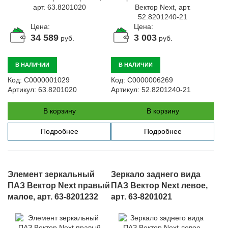
Автомобили
+7 (4162) 22-95-09
Цена:
Цена:
34 589
3 003
руб.
руб.
Запчасти
+7 (4162) 22-95-79
В НАЛИЧИИ
В НАЛИЧИИ
Сервисный центр
+7 (4162) 22–95–69
Код:
С0000001029
Код:
С0000006269
Артикул:
63.8201020
Артикул:
52.8201240-21
В корзину
В корзину
График работы: ПН-ПТ с 8.30 до 18.00 (+6 по МСК)
График работы сервис: ПН-СБ с 8.30 до 20.00
Подробнее
Подробнее
Элемент зеркальный
Зеркало заднего вида
ПАЗ Вектор Next правый
ПАЗ Вектор Next левое,
малое, арт. 63-8201232
арт. 63-8201021