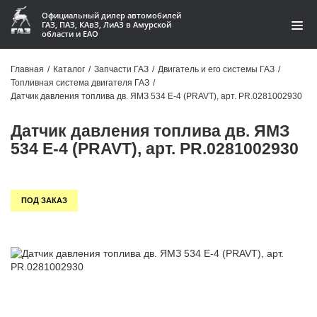
Официальный дилер автомобилей
ГАЗ, ПАЗ, КАвЗ, ЛиАЗ в Амурской
области и ЕАО
Каталог
Главная
/
Каталог
/
Запчасти ГАЗ
/
Двигатель и его системы ГАЗ
/
Топливная система двигателя ГАЗ
/
Акции
Датчик давления топлива дв. ЯМЗ 534 Е-4 (PRAVT), арт. PR.0281002930
О компании
Датчик давления топлива дв. ЯМЗ
534 Е-4 (PRAVT), арт. PR.0281002930
Контакты
Доставка
ПОД ЗАКАЗ
Гарантии
Статьи
Автомобили