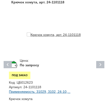
Крючок хомута, арт. 24-1101118
Цена:
По запросу
ПОД ЗАКАЗ
Код:
ЦБ012623
К
Артикул:
24-1101118
А
Применяемость: 31029, 3102, 24-10,...
П
Крючок хомута