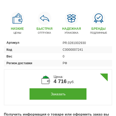
Автомобили
+7 (4162) 22-95-09
Запчасти
+7 (4162) 22-95-79
НИЗКИЕ
БЫСТРАЯ
НАДЕЖНАЯ
БРЕНДЫ
ЦЕНЫ
ОТГРУЗКА
УПАКОВКА
ПОДЛИННЫЕ
Сервисный центр
+7 (4162) 22–95–69
Артикул
PR.0281002930
Код
С0000007241
График работы: ПН-ПТ с 8.30 до 18.00 (+6 по МСК)
Вес
0
График работы сервис: ПН-СБ с 8.30 до 20.00
Регион доставки
РФ
Цена:
4 716
руб.
Заказать
Получить информация о товаре или оформить заказ вы