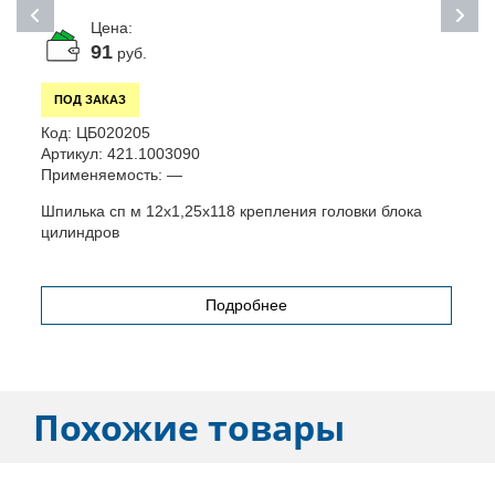
Цена:
91
руб.
ПОД ЗАКАЗ
К
Код:
ЦБ020205
А
Артикул:
421.1003090
П
Применяемость:
—
Т
Шпилька сп м 12х1,25х118 крепления головки блока
цилиндров
Подробнее
Похожие товары