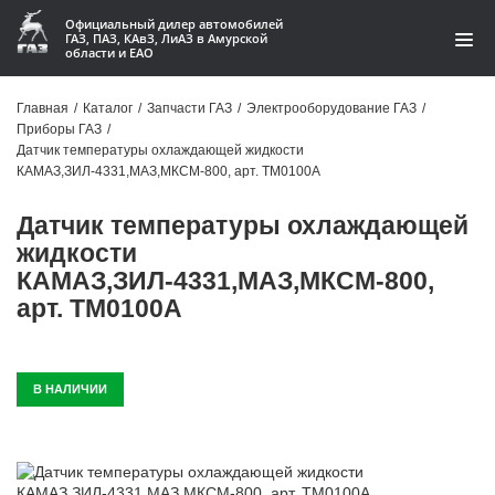
Официальный дилер автомобилей
ГАЗ, ПАЗ, КАвЗ, ЛиАЗ в Амурской
области и ЕАО
Каталог
Главная
/
Каталог
/
Запчасти ГАЗ
/
Электрооборудование ГАЗ
/
Приборы ГАЗ
/
Акции
Датчик температуры охлаждающей жидкости
КАМАЗ,ЗИЛ-4331,МАЗ,МКСМ-800, арт. ТМ0100А
О компании
Датчик температуры охлаждающей
Контакты
жидкости
КАМАЗ,ЗИЛ-4331,МАЗ,МКСМ-800,
Доставка
арт. ТМ0100А
Гарантии
В НАЛИЧИИ
Статьи
Автомобили