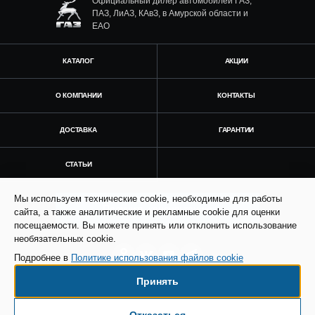
Официальный дилер автомобилей ГАЗ,
ПАЗ, ЛиАЗ, КАвЗ, в Амурской области и
ЕАО
КАТАЛОГ
АКЦИИ
О КОМПАНИИ
КОНТАКТЫ
ДОСТАВКА
ГАРАНТИИ
СТАТЬИ
Мы используем технические cookie, необходимые для работы
Получить консультацию
сайта, а также аналитические и рекламные cookie для оценки
посещаемости. Вы можете принять или отклонить использование
необязательных cookie.
Подробнее в
Политике использования файлов cookie
Принять
© Все права защищены. Информация сайта
защищена законом об авторских правах.
Отказаться