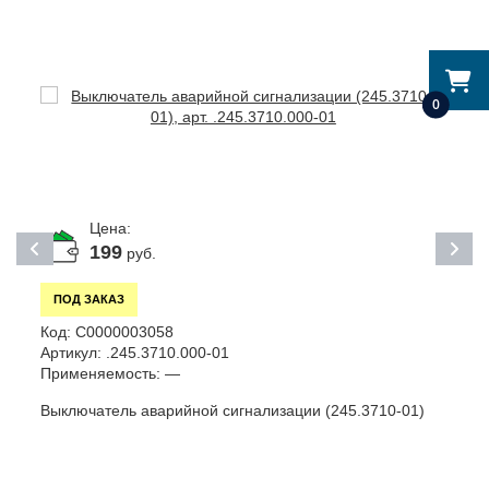
0
Цена:
199
руб.
ПОД ЗАКАЗ
Код:
С0000003058
К
Артикул:
.245.3710.000-01
П
Применяемость:
—
Выключатель аварийной сигнализации (245.3710-01)
А