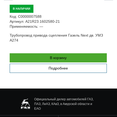
В НАЛИЧИИ
К
Код:
С0000007588
А
Артикул:
A21R23.1602580-21
П
Применяемость:
—
Ш
Трубопровод привода сцепления Газель Next дв. УМЗ
А274
В корзину
Подробнее
Официальный дилер автомобилей ГАЗ,
ПАЗ, ЛиАЗ, КАвЗ, в Амурской области и
ЕАО