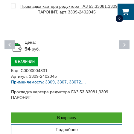
0
Цена:
94
руб.
В НАЛИЧИИ
Код:
С0000004331
К
Артикул:
3309-2402045
А
Применяемость: 3309, 3307, 33072,...
П
Прокладка картера редуктора ГАЗ 53,33081,3309
К
ПАРОНИТ
В корзину
Подробнее