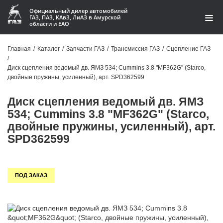
Официальный дилер автомобилей
ГАЗ, ПАЗ, КАвЗ, ЛиАЗ в Амурской
области и ЕАО
Каталог
Главная
/
Каталог
/
Запчасти ГАЗ
/
Трансмиссия ГАЗ
/
Сцепление ГАЗ
/
Акции
Диск сцепления ведомый дв. ЯМЗ 534; Cummins 3.8 "MF362G" (Starco,
двойные пружины, усиленный), арт. SPD362599
О компании
Диск сцепления ведомый дв. ЯМЗ
Контакты
534; Cummins 3.8 "MF362G" (Starco,
двойные пружины, усиленный), арт.
Доставка
SPD362599
Гарантии
ПОД ЗАКАЗ
Статьи
Автомобили