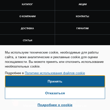
КАТАЛОГ
АКЦИИ
О КОМПАНИИ
КОНТАКТЫ
ДОСТАВКА
ГАРАНТИИ
СТАТЬИ
Мы используем технические cookie, необходимые для работы
Получить консультацию
сайта, а также аналитические и рекламные cookie для оценки
посещаемости. Вы можете принять или отклонить использование
необязательных cookie.
Подробнее в
Политике использования файлов cookie
Принять
© Все права защищены. Информация сайта
защищена законом об авторских правах.
Отказаться
Есть вопросы по доставке?
SEO продвижение сайта - Result Plus
Техподдержка сайта - Direkt.ink
Подробнее о cookie
Маркетинговая поддержка - AdCreat Digital Lab