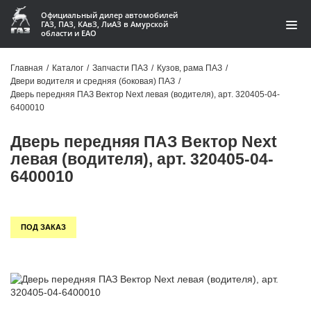
Официальный дилер автомобилей
ГАЗ, ПАЗ, КАвЗ, ЛиАЗ в Амурской
области и ЕАО
Каталог
Главная
/
Каталог
/
Запчасти ПАЗ
/
Кузов, рама ПАЗ
/
Двери водителя и средняя (боковая) ПАЗ
/
Акции
Дверь передняя ПАЗ Вектор Next левая (водителя), арт. 320405-04-
6400010
О компании
Дверь передняя ПАЗ Вектор Next
Контакты
левая (водителя), арт. 320405-04-
6400010
Доставка
Гарантии
ПОД ЗАКАЗ
Статьи
Автомобили