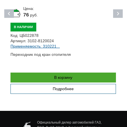
Цена:
76
руб.
В НАЛИЧИИ
Код:
ЦБ022878
К
Артикул:
3102-8120024
А
Применяемость: 310221...
П
Переходник под кран отопителя
Р
о
В корзину
Подробнее
Официальный дилер автомобилей ГАЗ,