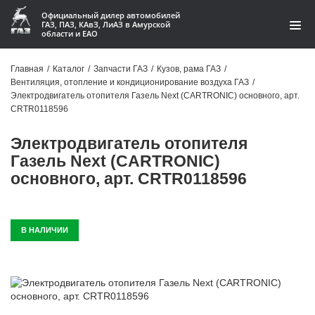
Официальный дилер автомобилей
ГАЗ, ПАЗ, КАвЗ, ЛиАЗ в Амурской
области и ЕАО
Каталог
Главная
/
Каталог
/
Запчасти ГАЗ
/
Кузов, рама ГАЗ
/
Вентиляция, отопление и кондиционирование воздуха ГАЗ
/
Акции
Электродвигатель отопителя Газель Next (CARTRONIC) основного, арт.
CRTR0118596
О компании
Электродвигатель отопителя
Контакты
Газель Next (CARTRONIC)
основного, арт. CRTR0118596
Доставка
Гарантии
В НАЛИЧИИ
Статьи
Автомобили