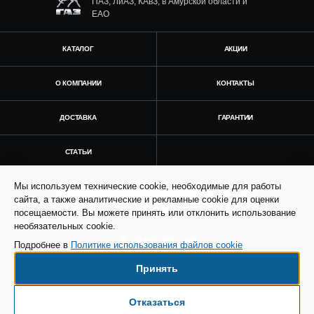
ПАЗ, ЛиАЗ, КАвЗ, в Амурской области и
ЕАО
КАТАЛОГ
АКЦИИ
О КОМПАНИИ
КОНТАКТЫ
ДОСТАВКА
ГАРАНТИИ
СТАТЬИ
Мы используем технические cookie, необходимые для работы
Получить консультацию
сайта, а также аналитические и рекламные cookie для оценки
посещаемости. Вы можете принять или отклонить использование
необязательных cookie.
Подробнее в
Политике использования файлов cookie
Принять
© Все права защищены. Информация сайта
защищена законом об авторских правах.
Отказаться
Есть вопросы по доставке?