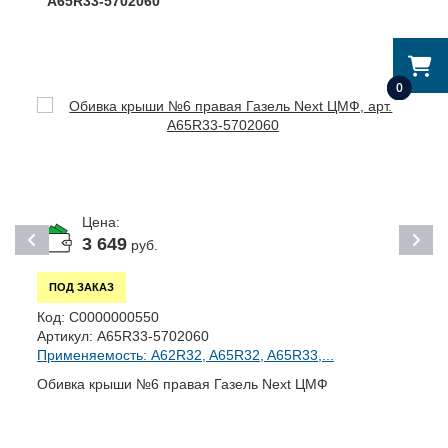
A65R33-5702060
0
Цена:
3 649
руб.
ПОД ЗАКАЗ
К
Код:
С0000000550
А
Артикул:
A65R33-5702060
П
Применяемость: A62R32, A65R32, A65R33,...
З
Обивка крыши №6 правая Газель Next ЦМФ