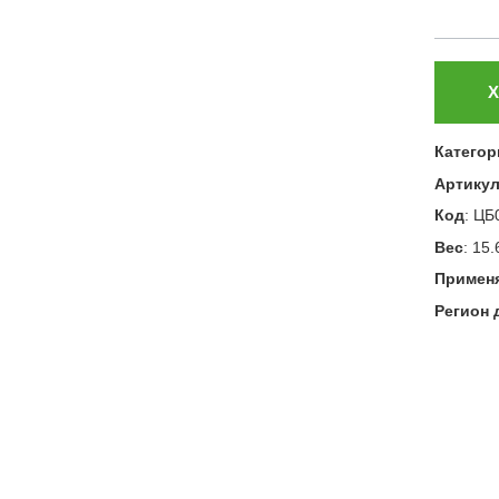
Х
Категор
Артику
Код
:
ЦБ
Вес
:
15.
Примен
Регион 