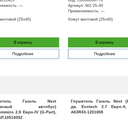
яемость:
—
Артикул:
W2-25-40
Применяемость:
—
винтовой (25х40)
Хомут винтовой (25х40)
В корзину
В корзину
Подробнее
Подробнее
шитель Газель Next
Глушитель Газель Next 
ркасный автобус)
дв. Evotech 2.7 Евро-4,
mmins 2.8 Евро-IV (G-Part),
А63R43-1201008
GP.10510052