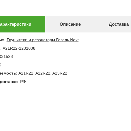
арактеристики
Описание
Доставка
ия
:
Глушители и резонаторы Газель Next
л
:
A21R22-1201008
031528
6
яемость
:
A21R22, A22R22, A23R22
доставки
:
РФ