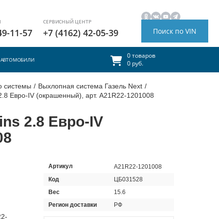
И
СЕРВИСНЫЙ ЦЕНТР
Поиск по VIN
49-11-57
+7 (4162) 42-05-39
0 товаров
АВТОМОБИЛИ
0 руб.
го системы
/
Выхлопная система Газель Next
/
2.8 Евро-IV (окрашенный), арт. A21R22-1201008
ns 2.8 Евро-IV
08
Артикул
A21R22-1201008
Код
ЦБ031528
Вес
15.6
Регион доставки
РФ