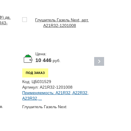
Цена:
Цена:
10 446
8 99
руб.
ПОД ЗАКАЗ
ПОД ЗАКАЗ
Код:
ЦБ031529
Код:
ЦБ0313
Артикул:
A21R32-1201008
Артикул:
A63
Применяемость: A21R32, A22R32,
Применяемос
A23R32,...
A64R42,...
в.
Глушитель Газель Next
Глушитель Г
автобус) дв.