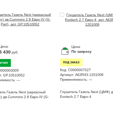
Цена:
Цена:
6 430
По запросу
руб.
ПОД ЗАКАЗ
ЛИЧИИ
Код:
С0000007527
0000003009
Артикул:
А63R43-1201008
л:
GP.10510052
Применяемость:
—
яемость:
—
Глушитель Газель Next (ЦМФ) д
ель Газель Next (каркасный
Evotech 2.7 Евро-4
с) дв.Cummins 2.8 Евро-IV (G-