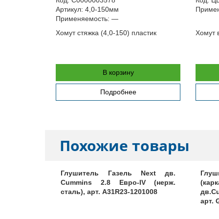
Артикул:
4,0-150мм
Примен
Применяемость:
—
Хомут стяжка (4,0-150) пластик
Хомут 
астик
В корзину
Подробнее
Похожие товары
 дв. A-275
Глушитель Газель Next дв.
Глу
201008-31
Cummins 2.8 Евро-IV (нерж.
(ка
сталь), арт. A31R23-1201008
дв.Cu
арт. 