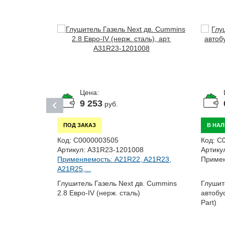
Цена:
9 253
руб.
ПОД ЗАКАЗ
В НА
Код:
С0000003505
Код:
С
Артикул:
A31R23-1201008
Артику
-31
Применяемость: A21R22, A21R23,
Примен
A21R23,
A21R25,...
Глушитель Газель Next дв. Cummins
Глушит
2.8 Евро-IV (нерж. сталь)
автобу
Part)
. A-275 Евро