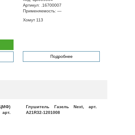
Артикул:
.16700007
Артикул:
NV-
Применяемость:
—
Применяемо
Хомут 113
Хомут стяжка
Подробнее
(ЦМФ)
Глушитель Газель Next, арт.
Глушит
 арт.
A21R32-1201008
(карка
дв.Cummin
A63R42-12