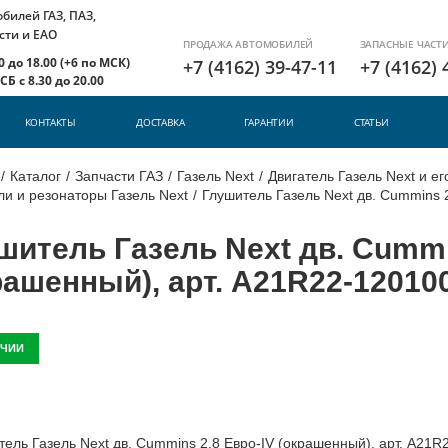
илей ГАЗ, ПАЗ,
сти и ЕАО
ПРОДАЖА АВТОМОБИЛЕЙ
ЗАПАСНЫЕ ЧАСТ
 до 18.00 (+6 по МСК)
+7 (4162) 39-47-11
+7 (4162) 
Б с 8.30 до 20.00
КОНТАКТЫ
ДОСТАВКА
ГАРАНТИИ
СТАТЬИ
/
Каталог
/
Запчасти ГАЗ
/
Газель Next
/
Двигатель Газель Next и е
и и резонаторы Газель Next
/
Глушитель Газель Next дв. Cummins 
шитель Газель Next дв. Cummi
рашенный), арт. A21R22-12010
ИЧИИ