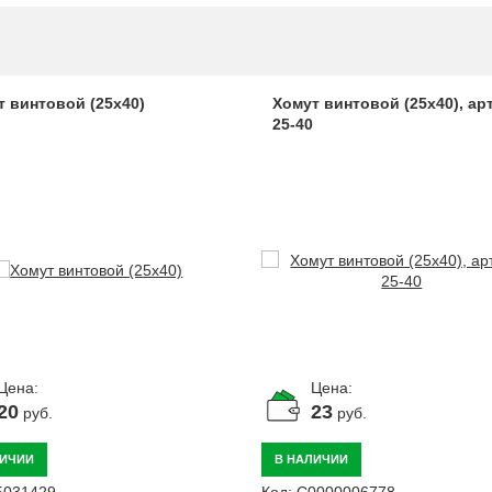
т винтовой (25х40)
Хомут винтовой (25х40), арт
25-40
Цена:
Цена:
20
23
руб.
руб.
ЛИЧИИ
В НАЛИЧИИ
Б031429
Код:
С0000006778