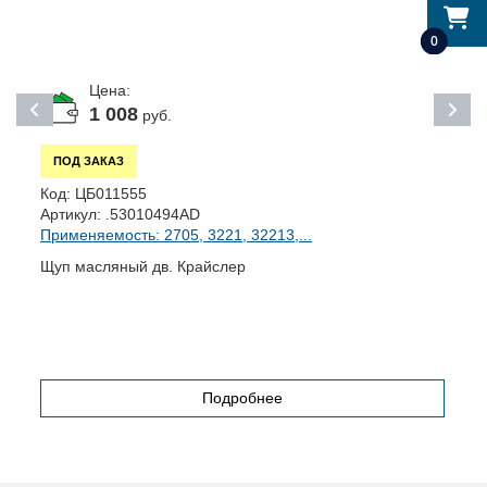
0
Цена:
1 008
руб.
ПОД ЗАКАЗ
Код:
ЦБ011555
К
Артикул:
.53010494AD
А
Применяемость: 2705, 3221, 32213,...
П
Щуп масляный дв. Крайслер
Р
Подробнее