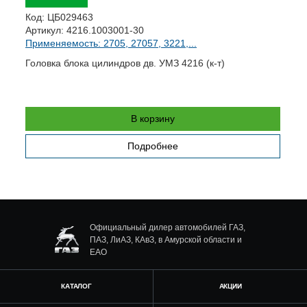
К
Код:
ЦБ029463
А
Артикул:
4216.1003001-30
П
Применяемость: 2705, 27057, 3221,...
К
Головка блока цилиндров дв. УМЗ 4216 (к-т)
В корзину
Подробнее
Официальный дилер автомобилей ГАЗ,
ПАЗ, ЛиАЗ, КАвЗ, в Амурской области и
ЕАО
КАТАЛОГ
АКЦИИ