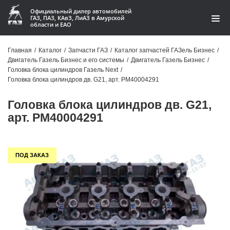
Официальный дилер автомобилей
ГАЗ, ПАЗ, КАвЗ, ЛиАЗ в Амурской
области и ЕАО
Каталог
Главная
/
Каталог
/
Запчасти ГАЗ
/
Каталог запчастей ГАЗель Бизнес
/
Двигатель Газель Бизнес и его системы
/
Двигатель Газель Бизнес
/
Акции
Головка блока цилиндров Газель Next
/
Головка блока цилиндров дв. G21, арт. PM40004291
О компании
Головка блока цилиндров дв. G21,
Контакты
арт. PM40004291
Доставка
ПОД ЗАКАЗ
Гарантии
Статьи
Автомобили