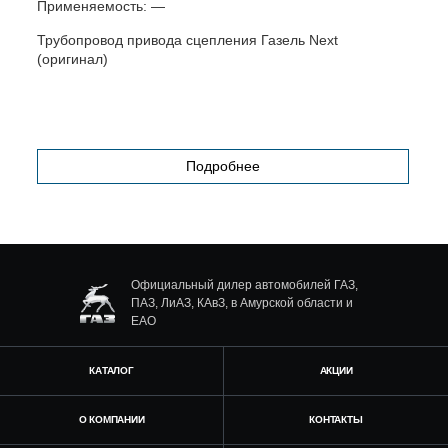
Применяемость:
—
П
Трубопровод привода сцепления Газель Next
Д
(оригинал)
N
Подробнее
Официальный дилер автомобилей ГАЗ,
ПАЗ, ЛиАЗ, КАвЗ, в Амурской области и
ЕАО
КАТАЛОГ
АКЦИИ
О КОМПАНИИ
КОНТАКТЫ