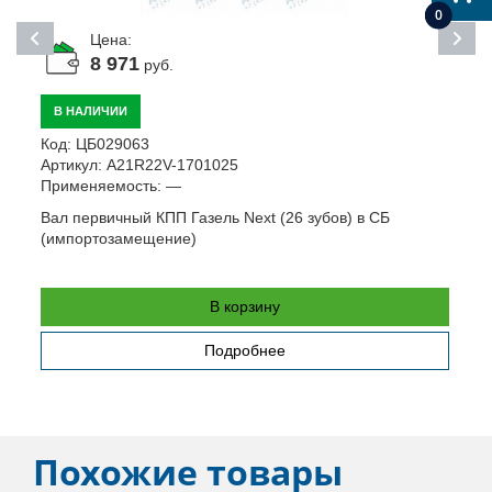
0
Цена:
8 971
руб.
В НАЛИЧИИ
К
Код:
ЦБ029063
А
Артикул:
A21R22V-1701025
П
Применяемость:
—
К
Вал первичный КПП Газель Next (26 зубов) в СБ
(
(импортозамещение)
В корзину
Подробнее
Похожие товары