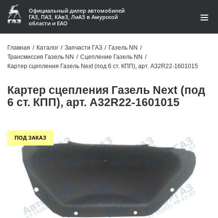
Официальный дилер автомобилей
ГАЗ, ПАЗ, КАвЗ, ЛиАЗ в Амурской
области и ЕАО
Каталог
Главная
/
Каталог
/
Запчасти ГАЗ
/
Газель NN
/
Трансмиссия Газель NN
/
Сцепление Газель NN
/
Акции
Картер сцепления Газель Next (под 6 ст. КПП), арт. A32R22-1601015
О компании
Картер сцепления Газель Next (под
6 ст. КПП), арт. A32R22-1601015
Контакты
Доставка
ПОД ЗАКАЗ
Гарантии
Статьи
Автомобили