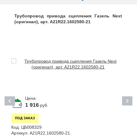
Трубопровод привода сцепления Газель Next
(оригинал), арт. A21R22.1602580-21
Цена:
1 916
руб.
ПОД ЗАКАЗ
Код:
ЦБ008329
К
Артикул:
A21R22.1602580-21
А