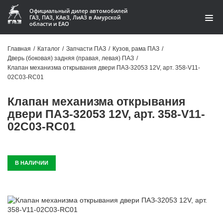
Официальный дилер автомобилей
ГАЗ, ПАЗ, КАвЗ, ЛиАЗ в Амурской
области и ЕАО
Каталог
Главная
/
Каталог
/
Запчасти ПАЗ
/
Кузов, рама ПАЗ
/
Дверь (боковая) задняя (правая, левая) ПАЗ
/
Акции
Клапан механизма открывания двери ПАЗ-32053 12V, арт. 358-V11-
02C03-RC01
О компании
Клапан механизма открывания
Контакты
двери ПАЗ-32053 12V, арт. 358-V11-
02C03-RC01
Доставка
Гарантии
В НАЛИЧИИ
Статьи
Автомобили