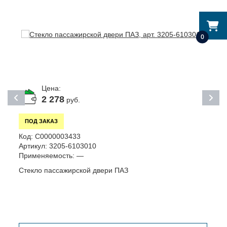
0
Цена:
2 278
руб.
ПОД ЗАКАЗ
Код:
С0000003433
К
Артикул:
3205-6103010
А
Применяемость:
—
П
Стекло пассажирской двери ПАЗ
Ш