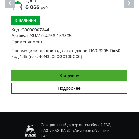
Цена:
6 066
руб.
В НАЛИЧИИ
Код:
С0000007344
К
Артикул:
SUA10-4766-153305
А
Применяемость:
—
П
Пневмоцилиндр привода откр. двери ПАЗ-3205 D=50
П
ход 135 (вз с 40N3L050G0135C06)
х
В корзину
Подробнее
Официальный дилер автомобилей ГАЗ,
ПАЗ, ЛиАЗ, КАвЗ, в Амурской области и
ЕАО