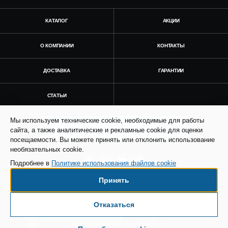
КАТАЛОГ
АКЦИИ
О КОМПАНИИ
КОНТАКТЫ
ДОСТАВКА
ГАРАНТИИ
СТАТЬИ
Мы используем технические cookie, необходимые для работы
Получить консультацию
сайта, а также аналитические и рекламные cookie для оценки
посещаемости. Вы можете принять или отклонить использование
необязательных cookie.
Подробнее в
Политике использования файлов cookie
Принять
© Все права защищены. Информация сайта
защищена законом об авторских правах.
Отказаться
Есть вопросы по доставке?
SEO продвижение сайта - Result Plus
Техподдержка сайта - Direkt.ink