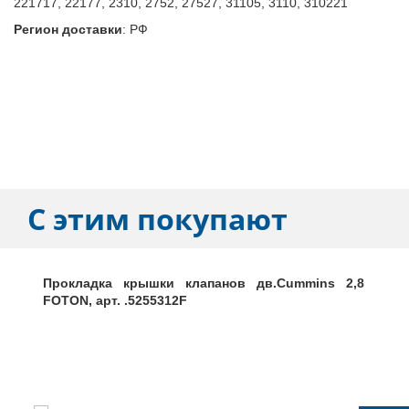
221717, 22177, 2310, 2752, 27527, 31105, 3110, 310221
Регион доставки
:
РФ
С этим покупают
Прокладка крышки клапанов дв.Cummins 2,8
FOTON, арт. .5255312F