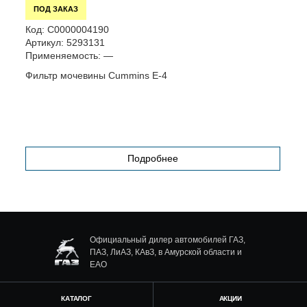
ПОД ЗАКАЗ
Код:
С0000004190
К
Артикул:
5293131
А
Применяемость:
—
П
Фильтр мочевины Cummins Е-4
Н
Подробнее
Официальный дилер автомобилей ГАЗ,
ПАЗ, ЛиАЗ, КАвЗ, в Амурской области и
ЕАО
КАТАЛОГ
АКЦИИ