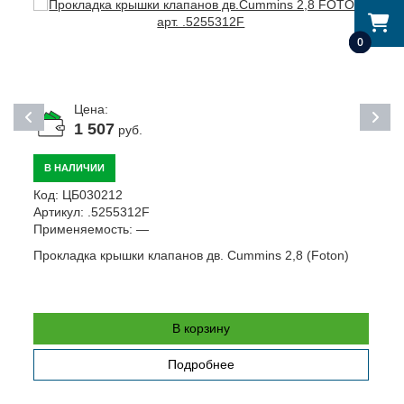
0
Цена:
1 507
руб.
В НАЛИЧИИ
Код:
ЦБ030212
К
Артикул:
.5255312F
А
Применяемость:
—
П
Прокладка крышки клапанов дв. Cummins 2,8 (Foton)
Н
.
В корзину
Подробнее