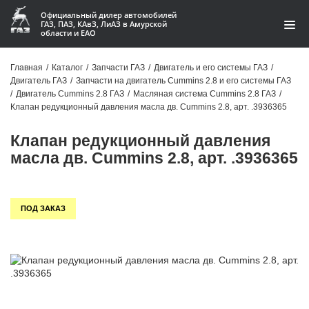
Официальный дилер автомобилей
ГАЗ, ПАЗ, КАвЗ, ЛиАЗ в Амурской
области и ЕАО
Каталог
Главная
/
Каталог
/
Запчасти ГАЗ
/
Двигатель и его системы ГАЗ
/
Двигатель ГАЗ
/
Запчасти на двигатель Cummins 2.8 и его системы ГАЗ
Акции
/
Двигатель Cummins 2.8 ГАЗ
/
Масляная система Cummins 2.8 ГАЗ
/
Клапан редукционный давления масла дв. Cummins 2.8, арт. .3936365
О компании
Клапан редукционный давления
Контакты
масла дв. Cummins 2.8, арт. .3936365
Доставка
ПОД ЗАКАЗ
Гарантии
Статьи
Автомобили