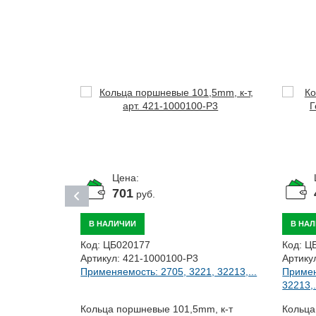
Цена:
701
руб.
В НАЛИЧИИ
В НА
Код:
ЦБ020177
Код:
Ц
Артикул:
421-1000100-Р3
Артику
57, 3221,...
Применяемость: 2705, 3221, 32213,...
Примен
32213,.
Кольца поршневые 101,5mm, к-т
Кольца
m, к-т