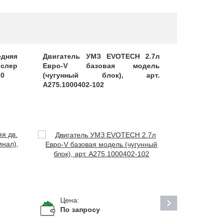
дняя
Двигатель УМЗ EVOTECH 2.7л
Шпилька М
слер
Евро-V базовая модель
кол-ра 406
20
(чугунный блок), арт.
А275.1000402-102
Цена:
Цена:
5
По запросу
руб