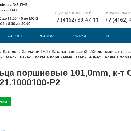
илей ГАЗ, ПАЗ,
сти и ЕАО
ПРОДАЖА АВТОМОБИЛЕЙ
ЗАПАСНЫЕ ЧАСТ
 до 18.00 (+6 по МСК)
+7 (4162) 39-47-11
+7 (4162) 
Б с 8.30 до 20.00
КОНТАКТЫ
ДОСТАВКА
ГАРАНТИИ
СТАТЬИ
/
Каталог
/
Запчасти ГАЗ
/
Каталог запчастей ГАЗель Бизнес
/
Двига
ь Газель Бизнес
/
Кольца поршневые Газель Бизнес
/
Кольца поршн
ьца поршневые 101,0mm, к-т С
21.1000100-Р2
ИЧИИ