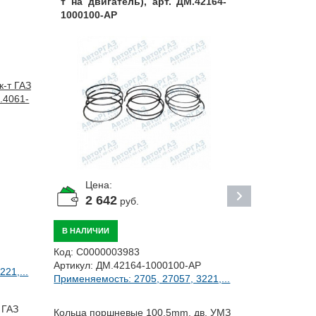
т на двигатель), арт. ДМ.42164-
1000100-АР
Цена:
Цена:
423
р
2 642
руб.
В НАЛИЧИИ
В НАЛИЧИИ
Код:
ЦБ0125
Код:
С0000003983
Артикул:
СТ-
Артикул:
ДМ.42164-1000100-АР
21,...
Применяемост
Применяемость: 2705, 27057, 3221,...
 ГАЗ
Кольца порш
Кольца поршневые 100,5mm, дв. УМЗ