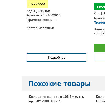
ПОД ЗАКАЗ
В НА
Код:
ЦБ019409
Код:
Ц
Артикул:
245-1009015
Артику
Применяемость:
—
Примен
Картер масляный
Втулка
406 Вол
Подробнее
Похожие товары
0,5mm, к-т
Кольца поршневые 101,5mm, к-т,
Коль
арт. 421-1000100-Р3
Герма