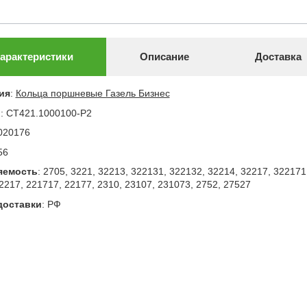
арактеристики
Описание
Доставка
ия
:
Кольца поршневые Газель Бизнес
л
:
СТ421.1000100-Р2
020176
56
яемость
:
2705, 3221, 32213, 322131, 322132, 32214, 32217, 322171
2217, 221717, 22177, 2310, 23107, 231073, 2752, 27527
доставки
:
РФ