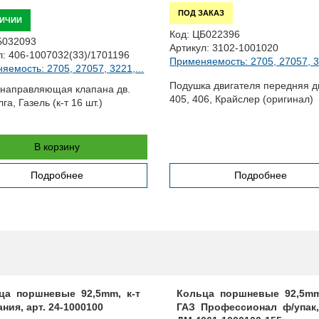
ПОД ЗАКАЗ
ЛИЧИИ
Код:
ЦБ022396
Б032093
Артикул:
3102-1001020
л:
406-1007032(33)/1701196
Применяемость: 2705, 27057, 32
яемость: 2705, 27057, 3221,...
Подушка двигателя передняя д
 направляющая клапана дв.
405, 406, Крайслер (оригинал)
га, Газель (к-т 16 шт.)
В корзину
Подробнее
Подробнее
ца поршневые 92,5mm, к-т
Кольца поршневые 92,5mm
ния, арт. 24-1000100
ГАЗ Профессионал ф/упак,