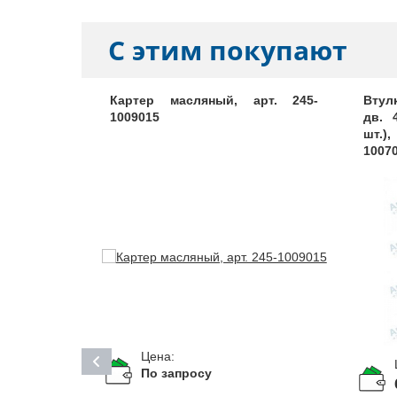
С этим покупают
ный, арт.
Картер масляный, арт. 245-
Втул
1009015
дв. 
шт
10070
Цена:
По запросу