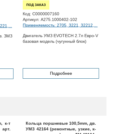
ПОД ЗАКАЗ
ПОД ЗАКАЗ
Код:
С0000007160
Код:
ЦБ0311
Артикул:
А275.1000402-102
Артикул:
291
Применяемость: 2705, 3221, 32212,...
21,...
Применяемост
Двигатель УМЗ EVOTECH 2.7л Евро-V
в. ЗМЗ
Шпилька М10х
базовая модель (чугунный блок)
ра 406дв.
Подробнее
, к-т
Кольца поршневые 100,5mm, дв.
Кольца по
 арт.
УМЗ 42164 (ремонтные, узкие, к-
Стакол, ар