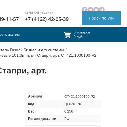
И
СЕРВИСНЫЙ ЦЕНТР
Поиск по VIN
49-11-57
+7 (4162) 42-05-39
0 товаров
АВТОМОБИЛИ
0 руб.
тель Газель Бизнес и его системы
/
евые 101,0mm, к-т Стапри, арт. СТ421.1000100-Р2
тапри, арт.
Артикул
СТ421.1000100-Р2
Код
ЦБ020176
Вес
0.256
Регион доставки
РФ