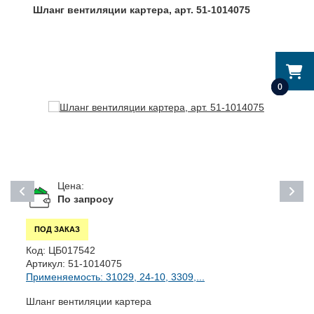
Шланг вентиляции картера, арт. 51-1014075
0
Цена:
По запросу
ПОД ЗАКАЗ
Код:
ЦБ017542
К
Артикул:
51-1014075
А
Применяемость: 31029, 24-10, 3309,...
П
Шланг вентиляции картера
Г