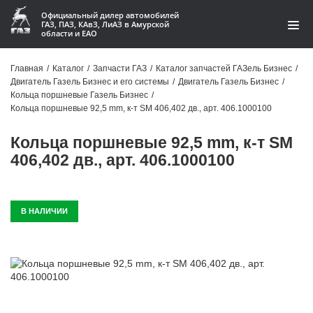
Официальный дилер автомобилей
ГАЗ, ПАЗ, КАвЗ, ЛиАЗ в Амурской
области и ЕАО
Каталог
Главная
/
Каталог
/
Запчасти ГАЗ
/
Каталог запчастей ГАЗель Бизнес
/
Двигатель Газель Бизнес и его системы
/
Двигатель Газель Бизнес
/
Акции
Кольца поршневые Газель Бизнес
/
Кольца поршневые 92,5 mm, к-т SM 406,402 дв., арт. 406.1000100
О компании
Кольца поршневые 92,5 mm, к-т SM
Контакты
406,402 дв., арт. 406.1000100
Доставка
В НАЛИЧИИ
Гарантии
Статьи
Автомобили