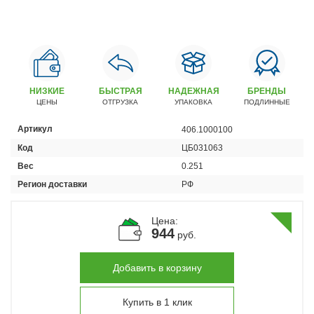
Автомобили
+7 (4162) 22-95-09
Запчасти
+7 (4162) 22-95-79
НИЗКИЕ
БЫСТРАЯ
НАДЕЖНАЯ
БРЕНДЫ
Сервисный центр
ЦЕНЫ
ОТГРУЗКА
УПАКОВКА
ПОДЛИННЫЕ
+7 (4162) 22–95–69
Артикул
406.1000100
Код
ЦБ031063
График работы: ПН-ПТ с 8.30 до 18.00 (+6 по МСК)
График работы сервис: ПН-СБ с 8.30 до 20.00
Вес
0.251
Регион доставки
РФ
Цена:
944
руб.
Добавить в корзину
Купить в 1 клик