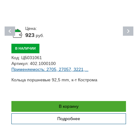
Цена:
923
руб.
В НАЛИЧИИ
Код:
ЦБ031061
К
Артикул:
402.1000100
А
Применяемость: 2705, 27057, 3221,...
П
Кольца поршневые 92,5 mm, к-т Кострома
К
В корзину
Подробнее