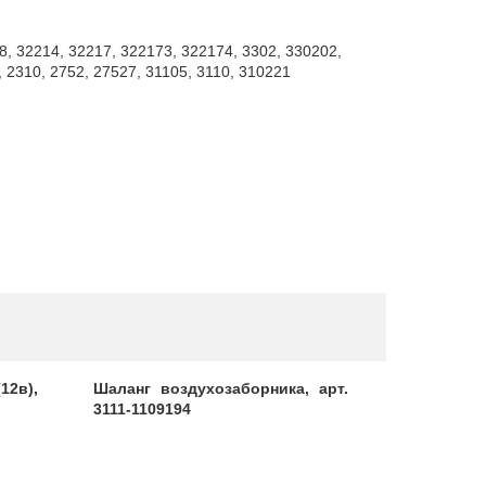
8, 32214, 32217, 322173, 322174, 3302, 330202,
 2310, 2752, 27527, 31105, 3110, 310221
12в),
Шаланг воздухозаборника, арт.
Охладите
3111-1109194
Next (ор
A21R22.11