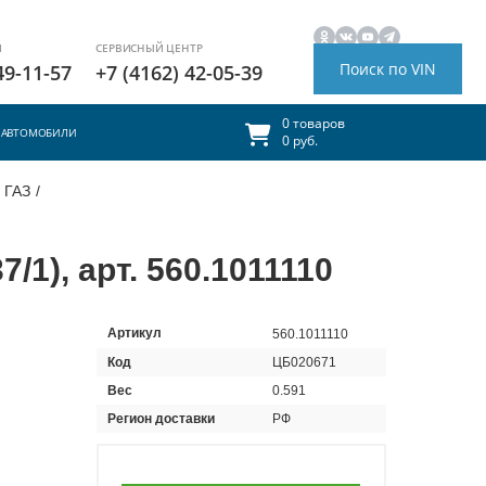
И
СЕРВИСНЫЙ ЦЕНТР
Поиск по VIN
49-11-57
+7 (4162) 42-05-39
0 товаров
АВТОМОБИЛИ
0 руб.
 ГАЗ
/
1), арт. 560.1011110
Артикул
560.1011110
Код
ЦБ020671
Вес
0.591
Регион доставки
РФ