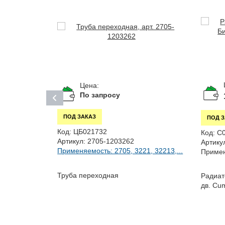
Цена:
По запросу
ПОД ЗАКАЗ
ПОД 
Код:
ЦБ021732
Код:
С
Артикул:
2705-1203262
Артику
Применяемость: 2705, 3221, 32213,...
Примен
0...
Труба переходная
Радиат
дшипник,
дв. Cu