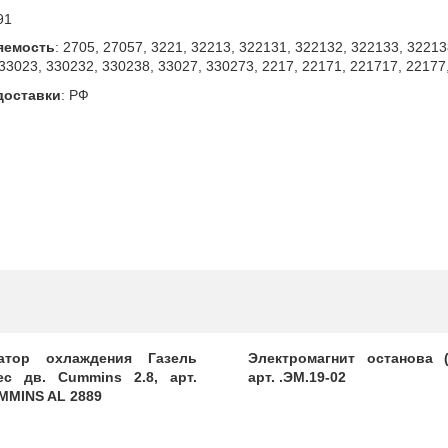
91
яемость
:
2705, 27057, 3221, 32213, 322131, 322132, 322133, 32213
33023, 330232, 330238, 33027, 330273, 2217, 22171, 221717, 22177,
доставки
:
РФ
атор охлаждения Газель
Электромагнит останова (
ес дв. Cummins 2.8, арт.
арт. .ЭМ.19-02
MMINS AL 2889