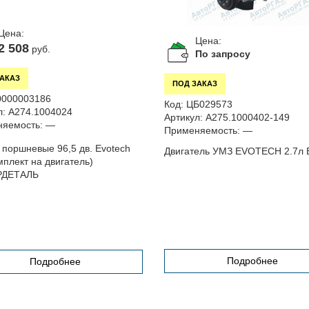
Цена:
Цена:
2 508
руб.
По запросу
ЗАКАЗ
ПОД ЗАКАЗ
0000003186
Код:
ЦБ029573
л:
A274.1004024
Артикул:
А275.1000402-149
яемость:
—
Применяемость:
—
 поршневые 96,5 дв. Evotech
Двигатель УМЗ EVOTECH 2.7л 
мплект на двигатель)
ДЕТАЛЬ
Подробнее
Подробнее