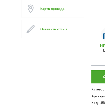
Карта проезда
Оставить отзыв
Н
Х
Категор
Артику
Код
:
ЦБ