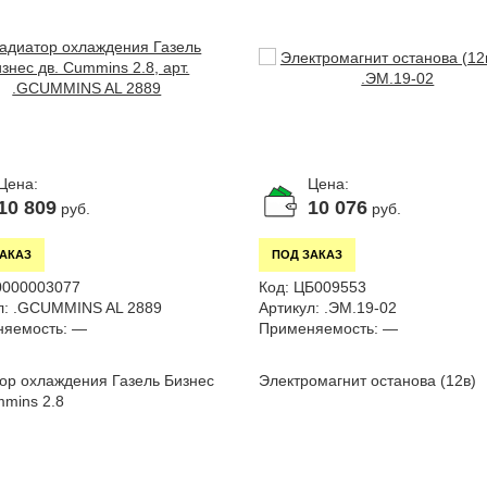
Цена:
Цена:
10 809
10 076
руб.
руб.
ЗАКАЗ
ПОД ЗАКАЗ
0000003077
Код:
ЦБ009553
л:
.GCUMMINS AL 2889
Артикул:
.ЭМ.19-02
яемость:
—
Применяемость:
—
ор охлаждения Газель Бизнес
Электромагнит останова (12в)
mmins 2.8