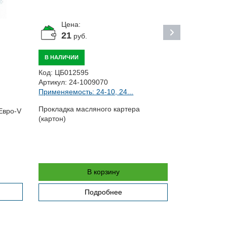
Цена:
Цена:
21
По за
руб.
ПОД ЗАКАЗ
В НАЛИЧИИ
Код:
ЦБ0192
Код:
ЦБ012595
Артикул:
240
Артикул:
24-1009070
Применяемо
Применяемость: 24-10, 24...
Маховик с о
Прокладка масляного картера
Евро-V
(картон)
В корзину
Подробнее