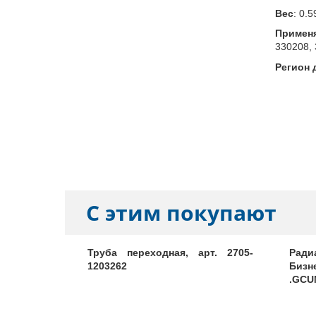
Вес
:
0.5
Примен
330208, 
Регион 
С этим покупают
льник и
Труба переходная, арт. 2705-
Ради
кт, арт.
1203262
Бизн
.GCU