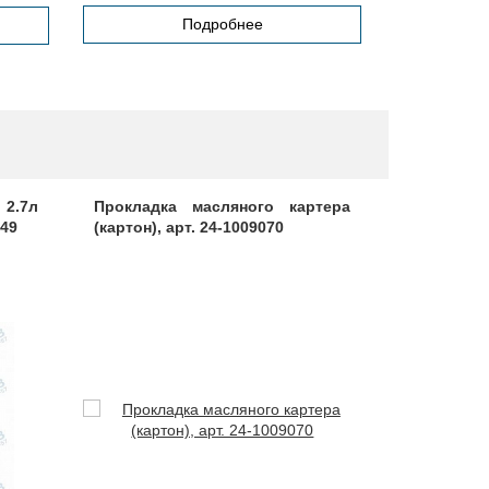
Подробнее
2.7л
Прокладка масляного картера
Маховик 
149
(картон), арт. 24-1009070
1005115