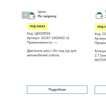
Цена:
По запросу
ПОД ЗАКАЗ
ПОД 
Код:
ЦБ029556
Код:
С
Артикул:
42167.1000402-11
Артику
Применяемость:
—
Примен
Двигатель умз с гбо под гур для
Кольца
автомобилей соболь
2.7 (ко
МОТОР
и блока
Подробнее