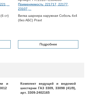
21,...
Применяемость: 221717, 22177,
Применяемо
23107,...
C41A23,...
(6 ст)
Вилка шарнира наружная Соболь 4х4
Вилка перек
(без АБС) Pravt
Вектор Next 
Подробнее
ми и
Комплект ведущей и ведомой
Редуктор 
0012
шестерни ГАЗ 3309, 33098 (41/9),
арт. 3307-
арт. 3309-2402165