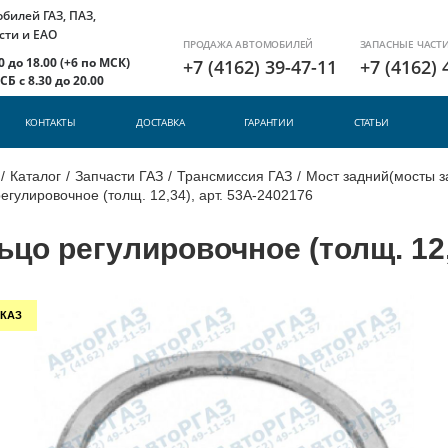
илей ГАЗ, ПАЗ,
сти и ЕАО
ПРОДАЖА АВТОМОБИЛЕЙ
ЗАПАСНЫЕ ЧАСТ
 до 18.00 (+6 по МСК)
+7 (4162) 39-47-11
+7 (4162) 
Б с 8.30 до 20.00
КОНТАКТЫ
ДОСТАВКА
ГАРАНТИИ
СТАТЬИ
/
Каталог
/
Запчасти ГАЗ
/
Трансмиссия ГАЗ
/
Мост задний(мосты з
егулировочное (толщ. 12,34), арт. 53А-2402176
ьцо регулировочное (толщ. 12,
КАЗ