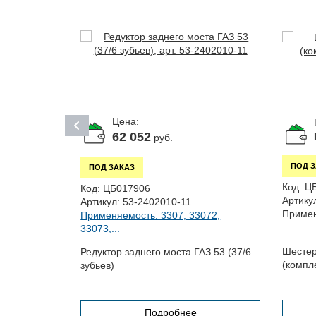
Цена:
62 052
руб.
ПОД 
ПОД ЗАКАЗ
Код:
Ц
Код:
ЦБ017906
0
Артику
Артикул:
53-2402010-11
055,
Примен
Применяемость: 3307, 33072,
33073,...
Шесте
Редуктор заднего моста ГАЗ 53 (37/6
 и
(компл
зубьев)
Подробнее