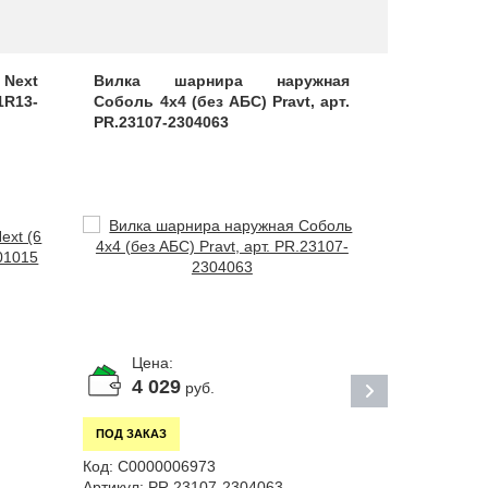
 Next
Вилка шарнира наружная
Вилка пер
1R13-
Соболь 4х4 (без АБС) Pravt, арт.
Next/Век
PR.23107-2304063
передач), 
Цена:
Цена:
4 029
1 95
руб.
ПОД ЗАКАЗ
В НАЛИЧИИ
Код:
С0000006973
Код:
С00000
Артикул:
PR.23107-2304063
Артикул:
C41