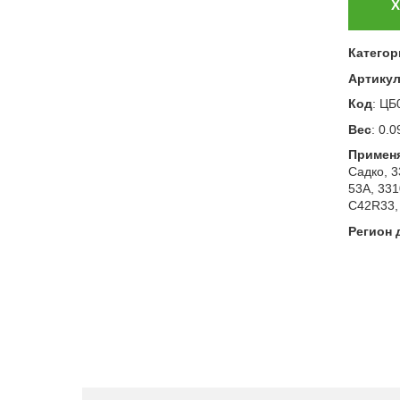
Х
Категор
Артику
Код
:
ЦБ
Вес
:
0.0
Примен
Садко, 
53А, 331
C42R33,
Регион 