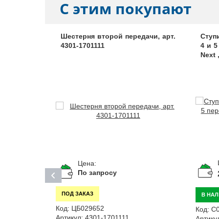
С этим покупают
 цилиндра
Шестерня второй передачи, арт.
Ступ
у шлангу,
4301-1701111
4 и 
Next 
Цена:
По запросу
ПОД ЗАКАЗ
В НА
Код:
ЦБ029652
Код:
С
Артикул:
4301-1701111
Артику