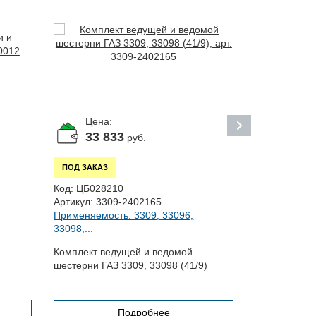
Цена:
Цена:
33 833
102 
руб.
ПОД ЗАКАЗ
ПОД ЗАКАЗ
Код:
ЦБ028210
Код:
ЦБ0277
Артикул:
3309-2402165
Артикул:
330
Применяемость: 3309, 33096,
Применяемос
33098,...
Комплект ведущей и ведомой
Редуктор за
шестерни ГАЗ 3309, 33098 (41/9)
Подробнее