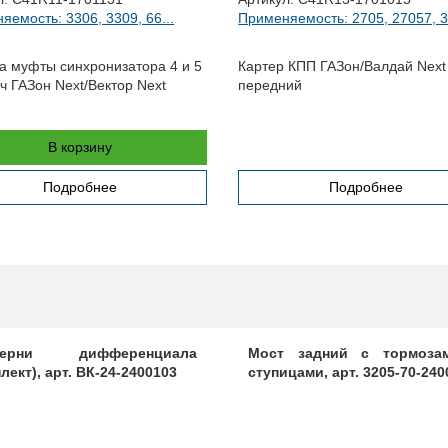
яемость: 3306, 3309, 66...
Применяемость: 2705, 27057, 32
а муфты синхронизатора 4 и 5
Картер КПП ГАЗон/Валдай Next 
ч ГАЗон Next/Вектор Next
передний
В корзину
Подробнее
Подробнее
терни дифференциала
Мост задний с тормоза
лект), арт. ВК-24-2400103
ступицами, арт. 3205-70-240