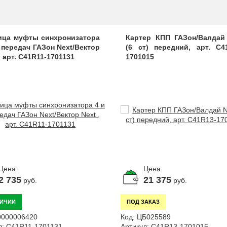
ица муфты синхронизатора
Картер КПП ГАЗон/Валдай
5 передач ГАЗон Next/Вектор
(6 ст) передний, арт. C4
, арт. C41R11-1701131
1701015
Цена:
Цена:
2 735
21 375
руб.
руб.
ЛИЧИИ
ПОД ЗАКАЗ
0000006420
Код:
ЦБ025589
л:
C41R11-1701131
Артикул:
C41R13-1701015