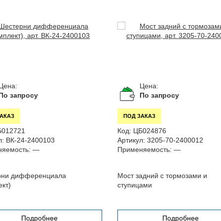
Цена:
Цена:
По запросу
По запросу
ЗАКАЗ
ПОД ЗАКАЗ
Б012721
Код:
ЦБ024876
л:
ВК-24-2400103
Артикул:
3205-70-2400012
яемость:
—
Применяемость:
—
рни дифференциала
Мост задний с тормозами и
ект)
ступицами
Подробнее
Подробнее