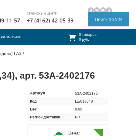
И
СЕРВИСНЫЙ ЦЕНТР
Поиск по VIN
49-11-57
+7 (4162) 42-05-39
0 товаров
АВТОМОБИЛИ
0 руб.
адние) ГАЗ
/
34), арт. 53А-2402176
Артикул
53А-2402176
Код
ЦБ018048
Вес
0.09
Регион доставки
РФ
Цена: