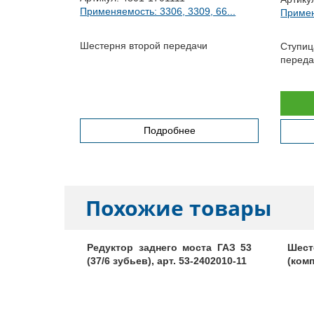
Применяемость: 3306, 3309, 66...
Примен
9, 3307,...
Шестерня второй передачи
Ступиц
переда
дра
нгу
Подробнее
Похожие товары
мозами и
Редуктор заднего моста ГАЗ 53
Шес
2400012-60
(37/6 зубьев), арт. 53-2402010-11
(комп