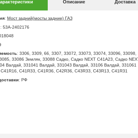
арактеристики
Описание
Доставка
ия
:
Мост задний(мосты задние) ГАЗ
л
:
53А-2402176
018048
9
яемость
:
3306, 3309, 66, 3307, 33072, 33073, 33074, 33096, 33098
33085, 33086 Земляк, 33088 Садко, Садко NEXT C41A23, Садко NE
04 Валдай, 331041 Валдай, 331043 Валдай, 33106 Валдай, 331061
 C41R16, C41R33, C41R36, C42R36, C43R33, C43R13, C41R31
доставки
:
РФ