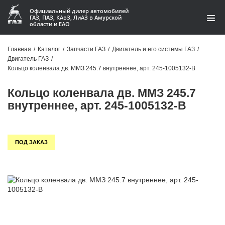
Официальный дилер автомобилей
ГАЗ, ПАЗ, КАвЗ, ЛиАЗ в Амурской
области и ЕАО
Каталог
Главная
/
Каталог
/
Запчасти ГАЗ
/
Двигатель и его системы ГАЗ
/
Двигатель ГАЗ
/
Акции
Кольцо коленвала дв. ММЗ 245.7 внутреннее, арт. 245-1005132-В
О компании
Кольцо коленвала дв. ММЗ 245.7
внутреннее, арт. 245-1005132-В
Контакты
Доставка
ПОД ЗАКАЗ
Гарантии
Статьи
Автомобили