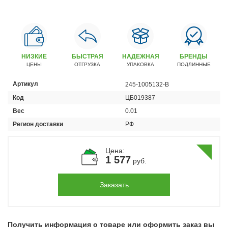
Автомобили
+7 (4162) 22-95-09
Запчасти
+7 (4162) 22-95-79
НИЗКИЕ
БЫСТРАЯ
НАДЕЖНАЯ
БРЕНДЫ
ЦЕНЫ
ОТГРУЗКА
УПАКОВКА
ПОДЛИННЫЕ
Сервисный центр
+7 (4162) 22–95–69
Артикул
245-1005132-В
Код
ЦБ019387
График работы: ПН-ПТ с 8.30 до 18.00 (+6 по МСК)
Вес
0.01
График работы сервис: ПН-СБ с 8.30 до 20.00
Регион доставки
РФ
Цена:
1 577
руб.
Заказать
Получить информация о товаре или оформить заказ вы