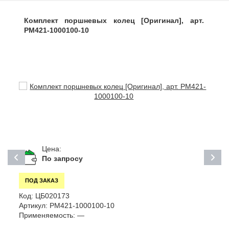
Комплект поршневых колец [Оригинал], арт.
РМ421-1000100-10
Цена:
По запросу
ПОД ЗАКАЗ
Код:
ЦБ020173
К
Артикул:
РМ421-1000100-10
А
Применяемость:
—
П