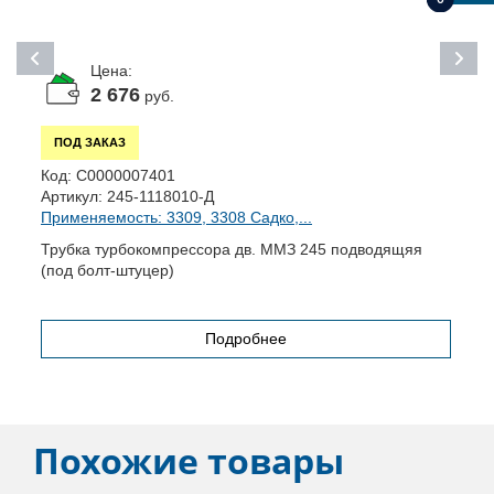
Цена:
2 676
руб.
ПОД ЗАКАЗ
К
Код:
С0000007401
А
Артикул:
245-1118010-Д
П
Применяемость: 3309, 3308 Садко,...
)
Т
Трубка турбокомпрессора дв. ММЗ 245 подводящяя
(под болт-штуцер)
Подробнее
Похожие товары