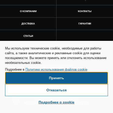
О КОМПАНИИ
КОНТАКТЫ
ДОСТАВКА
ГАРАНТИИ
СТАТЬИ
Мы используем технические cookie, необходимые для работы
Получить консультацию
сайта, а также аналитические и рекламные cookie для оценки
посещаемости. Вы можете принять или отклонить использование
необязательных cookie.
Подробнее в
Политике использования файлов cookie
Принять
© Все права защищены. Информация сайта
защищена законом об авторских правах.
Отказаться
Есть вопросы по доставке?
SEO продвижение сайта - Result Plus
Техподдержка сайта - Direkt.ink
Подробнее о cookie
Маркетинговая поддержка - AdCreat Digital Lab