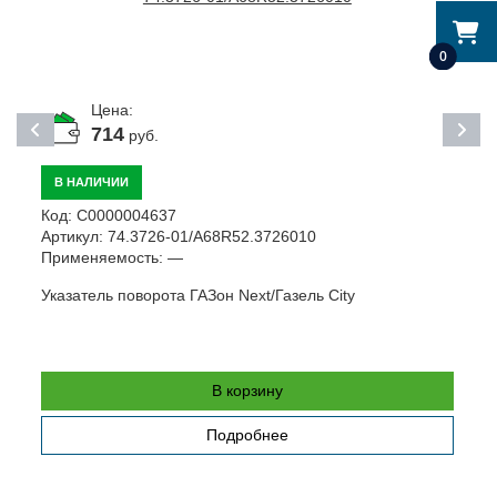
0
Цена:
714
руб.
В НАЛИЧИИ
Код:
С0000004637
К
Артикул:
74.3726-01/A68R52.3726010
А
Применяемость:
—
П
Указатель поворота ГАЗон Next/Газель City
Г
(
В корзину
Подробнее