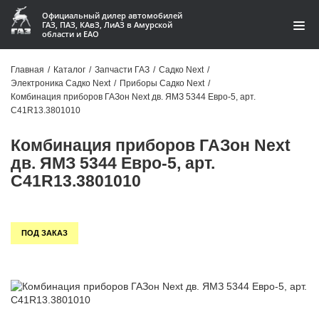
Официальный дилер автомобилей
ГАЗ, ПАЗ, КАвЗ, ЛиАЗ в Амурской
области и ЕАО
Каталог
Главная
/
Каталог
/
Запчасти ГАЗ
/
Садко Next
/
Электроника Садко Next
/
Приборы Садко Next
/
Акции
Комбинация приборов ГАЗон Next дв. ЯМЗ 5344 Евро-5, арт.
C41R13.3801010
О компании
Комбинация приборов ГАЗон Next
Контакты
дв. ЯМЗ 5344 Евро-5, арт.
C41R13.3801010
Доставка
Гарантии
ПОД ЗАКАЗ
Статьи
Автомобили