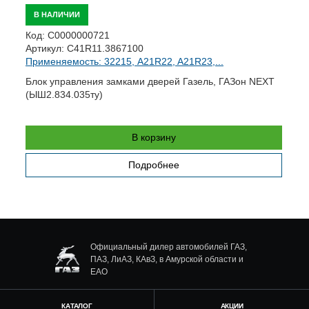
В НАЛИЧИИ
К
Код:
С0000000721
А
Артикул:
C41R11.3867100
П
Применяемость: 32215, A21R22, A21R23,...
Д
Блок управления замками дверей Газель, ГАЗон NEXT
(
(ЫШ2.834.035ту)
В корзину
Подробнее
Официальный дилер автомобилей ГАЗ,
ПАЗ, ЛиАЗ, КАвЗ, в Амурской области и
ЕАО
КАТАЛОГ
АКЦИИ