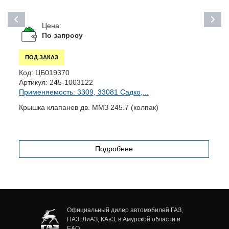
Цена:
По запросу
ПОД ЗАКАЗ
Код:
ЦБ019370
К
Артикул:
245-1003122
А
Применяемость: 3309, 33081 Садко,...
П
Крышка клапанов дв. ММЗ 245.7 (колпак)
Р
о
Подробнее
Официальный дилер автомобилей ГАЗ,
ПАЗ, ЛиАЗ, КАвЗ, в Амурской области и
ЕАО