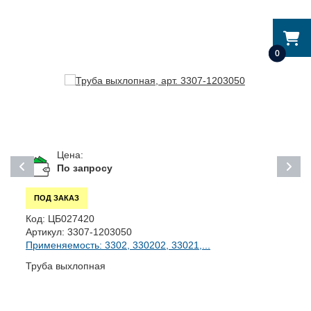
0
Цена:
По запросу
ПОД ЗАКАЗ
Код:
ЦБ027420
К
Артикул:
3307-1203050
А
Применяемость: 3302, 330202, 33021,...
П
Труба выхлопная
Т