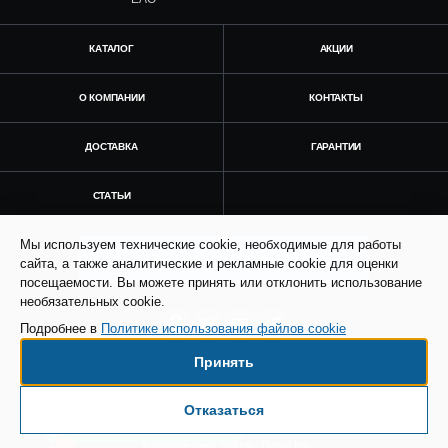
КАТАЛОГ
АКЦИИ
О КОМПАНИИ
КОНТАКТЫ
ДОСТАВКА
ГАРАНТИИ
СТАТЬИ
Мы используем технические cookie, необходимые для работы
Получить консультацию
сайта, а также аналитические и рекламные cookie для оценки
посещаемости. Вы можете принять или отклонить использование
необязательных cookie.
Подробнее в
Политике использования файлов cookie
Принять
© Все права защищены. Информация сайта
защищена законом об авторских правах.
Отказаться
Есть вопросы по доставке?
SEO продвижение сайта - Result Plus
Техподдержка сайта - Direkt.ink