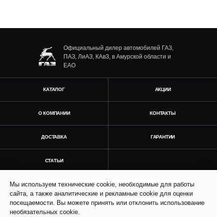
Официальный дилер автомобилей ГАЗ,
ПАЗ, ЛиАЗ, КАвЗ, в Амурской области и
ЕАО
КАТАЛОГ
АКЦИИ
О КОМПАНИИ
КОНТАКТЫ
ДОСТАВКА
ГАРАНТИИ
СТАТЬИ
Мы используем технические cookie, необходимые для работы
Получить консультацию
сайта, а также аналитические и рекламные cookie для оценки
посещаемости. Вы можете принять или отклонить использование
необязательных cookie.