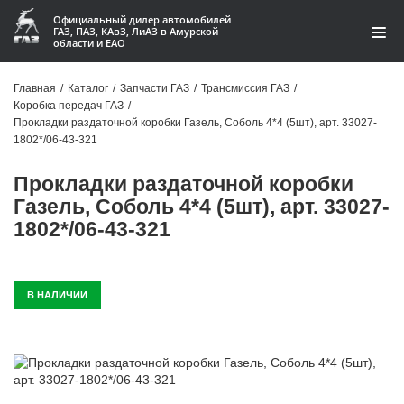
Официальный дилер автомобилей
ГАЗ, ПАЗ, КАвЗ, ЛиАЗ в Амурской
области и ЕАО
Каталог
Главная
/
Каталог
/
Запчасти ГАЗ
/
Трансмиссия ГАЗ
/
Коробка передач ГАЗ
/
Акции
Прокладки раздаточной коробки Газель, Соболь 4*4 (5шт), арт. 33027-
1802*/06-43-321
О компании
Прокладки раздаточной коробки
Контакты
Газель, Соболь 4*4 (5шт), арт. 33027-
1802*/06-43-321
Доставка
Гарантии
В НАЛИЧИИ
Статьи
Автомобили