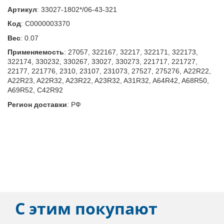
Артикул
:
33027-1802*/06-43-321
Код
:
С0000003370
Вес
:
0.07
Применяемость
:
27057, 322167, 32217, 322171, 322173,
322174, 330232, 330267, 33027, 330273, 221717, 221727,
22177, 221776, 2310, 23107, 231073, 27527, 275276, A22R22,
A22R23, A22R32, A23R22, A23R32, A31R32, A64R42, A68R50,
A69R52, C42R92
Регион доставки
:
РФ
С этим покупают