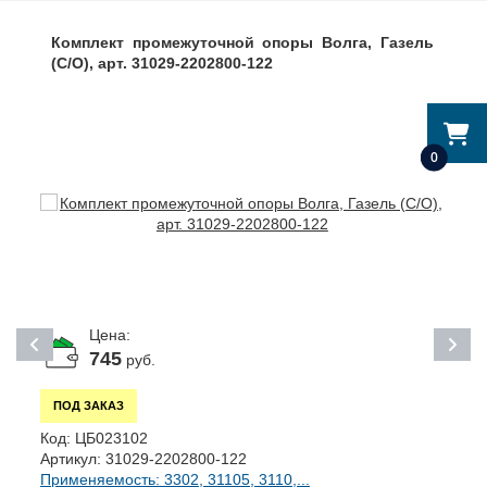
Комплект промежуточной опоры Волга, Газель
(С/О), арт. 31029-2202800-122
0
Цена:
745
руб.
ПОД ЗАКАЗ
Код:
ЦБ023102
К
Артикул:
31029-2202800-122
А
Применяемость: 3302, 31105, 3110,...
П