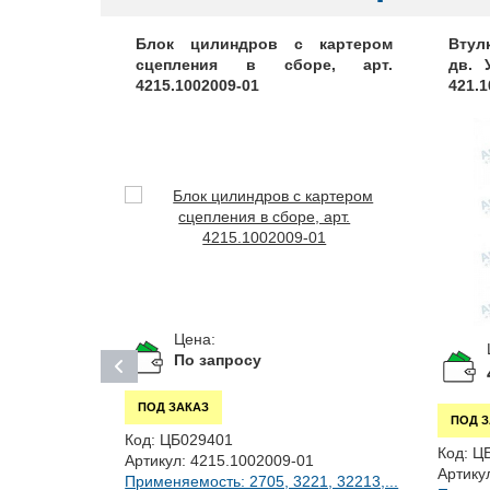
ый, арт.
Блок цилиндров с картером
Втул
сцепления в сборе, арт.
дв. 
4215.1002009-01
421.
Цена:
По запросу
ПОД ЗАКАЗ
ПОД 
Код:
ЦБ029401
Код:
Ц
Артикул:
4215.1002009-01
Артику
Применяемость: 2705, 3221, 32213,...