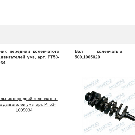
ник передний коленчатого
Вал коленчатый, 
 двигателей умз, арт. РТ53-
560.1005020
034