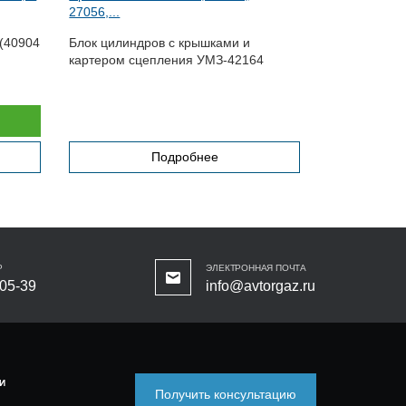
27056,...
Блок цилинд
 (40904
Блок цилиндров с крышками и
подшипнико
картером сцепления УМЗ-42164
Подробнее
Р
ЭЛЕКТРОННАЯ ПОЧТА
-05-39
info@avtorgaz.ru
И
Получить консультацию