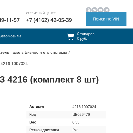
И
СЕРВИСНЫЙ ЦЕНТР
Поиск по VIN
49-11-57
+7 (4162) 42-05-39
0 товаров
АВТОМОБИЛИ
0 руб.
тель Газель Бизнес и его системы
/
. 4216.1007024
З 4216 (комплект 8 шт)
Артикул
4216.1007024
Код
ЦБ029476
Вес
0.53
Регион доставки
РФ