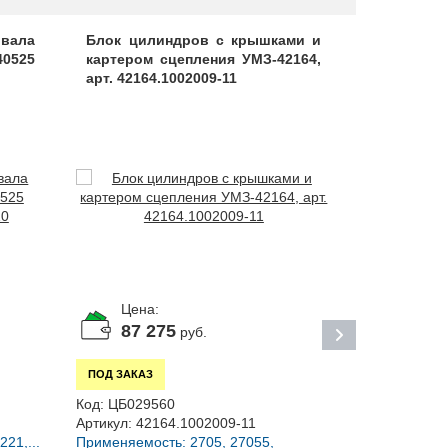
 вала
Блок цилиндров с крышками и
Блок цил
40525
картером сцепления УМЗ-42164,
коренных
арт. 42164.1002009-11
406.100201
Цена:
Цена:
87 275
По за
руб.
ПОД ЗАКАЗ
ПОД ЗАКАЗ
Код:
ЦБ0197
Код:
ЦБ029560
Артикул:
406
Артикул:
42164.1002009-11
Применяемост
21,...
Применяемость: 2705, 27055,