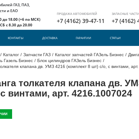
илей ГАЗ, ПАЗ,
сти и ЕАО
ПРОДАЖА АВТОМОБИЛЕЙ
ЗАПАСНЫЕ ЧАСТ
 до 18.00 (+6 по МСК)
+7 (4162) 39-47-11
+7 (4162) 
Б с 8.30 до 20.00
КОНТАКТЫ
ДОСТАВКА
ГАРАНТИИ
СТАТЬИ
/
Каталог
/
Запчасти ГАЗ
/
Каталог запчастей ГАЗель Бизнес
/
Двига
ь Газель Бизнес
/
Блок цилиндров ГАЗель Бизнес
/
олкателя клапана дв. УМЗ 4216 (комплект 8 шт) с/о, с винтами, арт
нга толкателя клапана дв. УМ
, с винтами, арт. 4216.1007024
ИЧИИ