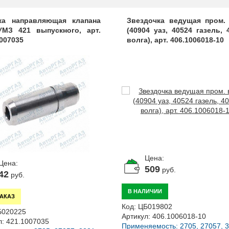
ка направляющая клапана
Звездочка ведущая пром.
УМЗ 421 выпускного, арт.
(40904 уаз, 40524 газель, 
1007035
волга), арт. 406.1006018-10
Цена:
Цена:
509
руб.
42
руб.
В НАЛИЧИИ
ЗАКАЗ
Код:
ЦБ019802
Б020225
Артикул:
406.1006018-10
л:
421.1007035
Применяемость: 2705, 27057, 32