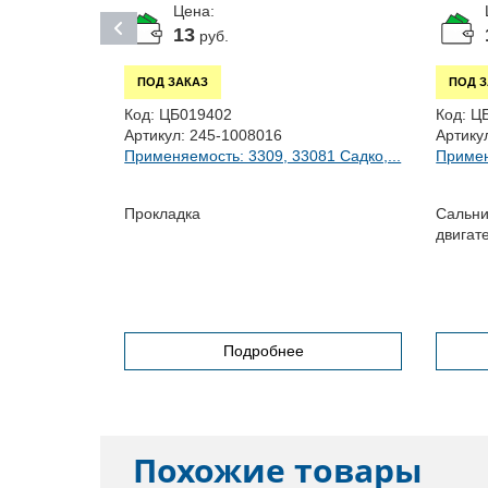
Цена:
13
руб.
ПОД ЗАКАЗ
ПОД 
Код:
ЦБ019402
Код:
Ц
Артикул:
245-1008016
Артику
Применяемость: 3309, 33081 Садко,...
Примен
/1701196
57, 3221,...
Прокладка
Сальни
пана дв.
двигат
шт.)
Подробнее
Похожие товары