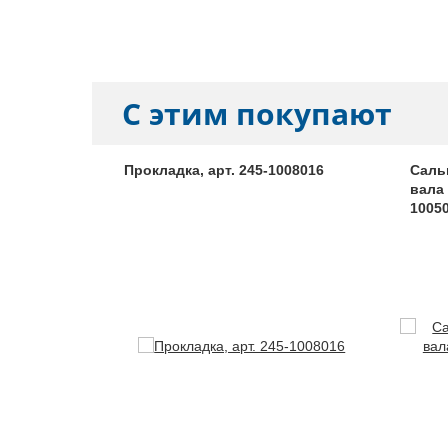
С этим покупают
я клапана
Прокладка, арт. 245-1008016
Саль
ль (к-т 16
вала
 406-
1005