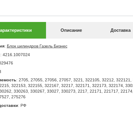
арактеристики
Описание
Доставка
ия
:
Блок цилиндров Газель Бизнес
л
:
4216.1007024
029476
3
яемость
:
2705, 27055, 27056, 27057, 3221, 322105, 32212, 322121,
2215, 322153, 322155, 322167, 32217, 322171, 322173, 322174, 330
30262, 330263, 330267, 33027, 330273, 2217, 22171, 221717, 22174,
7527, 275276
доставки
:
РФ