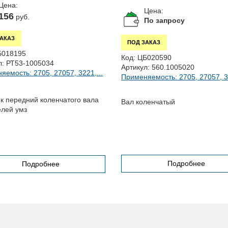
Цена:
Цена:
156
руб.
По запросу
ЗАКАЗ
ПОД ЗАКАЗ
Б018195
Код:
ЦБ020590
л:
РТ53-1005034
Артикул:
560.1005020
яемость: 2705, 27057, 3221,...
Применяемость: 2705, 27057, 32
к передний коленчатого вала
Вал коленчатый
елей умз
Подробнее
Подробнее