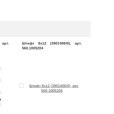
арт.
Штифт 8х12 (3901406/0), арт.
Прокладка
560.1005204
арт. 420.1