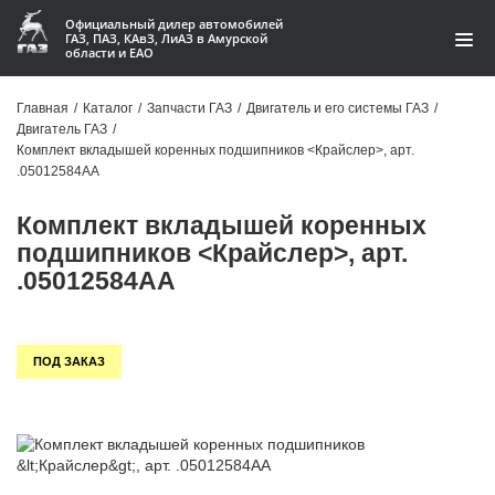
Официальный дилер автомобилей
ГАЗ, ПАЗ, КАвЗ, ЛиАЗ в Амурской
области и ЕАО
Каталог
Главная
/
Каталог
/
Запчасти ГАЗ
/
Двигатель и его системы ГАЗ
/
Двигатель ГАЗ
/
Акции
Комплект вкладышей коренных подшипников <Крайслер>, арт.
.05012584АА
О компании
Комплект вкладышей коренных
Контакты
подшипников <Крайслер>, арт.
.05012584АА
Доставка
Гарантии
ПОД ЗАКАЗ
Статьи
Автомобили