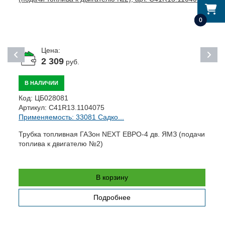
0
Цена:
2 309
руб.
В НАЛИЧИИ
К
Код:
ЦБ028081
А
Артикул:
C41R13.1104075
П
Применяемость: 33081 Садко...
Ш
Трубка топливная ГАЗон NEXT ЕВРО-4 дв. ЯМЗ (подачи
о
топлива к двигателю №2)
В корзину
Подробнее