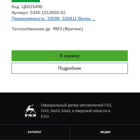
Код:
ЦБ015496
К
Артикул:
5340.1013650-02
А
Применяемость: 33098, 330811 Вепрь,...
П
Теплообменник дв. ЯМЗ (Фритекс)
М
я
В корзину
Подробнее
Официальный дилер автомобилей ГАЗ,
ПАЗ, ЛиАЗ, КАвЗ, в Амурской области и
ЕАО
КАТАЛОГ
АКЦИИ