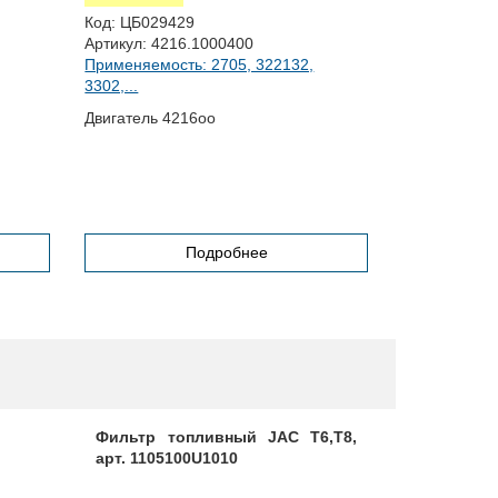
Код:
ЦБ0197
Код:
ЦБ029429
Артикул:
405
Артикул:
4216.1000400
Применяемост
Применяемость: 2705, 322132,
3302,...
Блок цилинд
Двигатель 4216оо
подшипнико
Подробнее
Фильтр топливный JAC T6,T8,
Шланг со
арт. 1105100U1010
560.10142