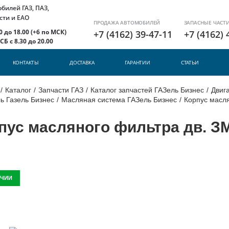
илей ГАЗ, ПАЗ,
сти и ЕАО
ПРОДАЖА АВТОМОБИЛЕЙ
ЗАПАСНЫЕ ЧАСТ
 до 18.00 (+6 по МСК)
+7 (4162) 39-47-11
+7 (4162) 
Б с 8.30 до 20.00
КОНТАКТЫ
ДОСТАВКА
ГАРАНТИИ
СТАТЬИ
/
Каталог
/
Запчасти ГАЗ
/
Каталог запчастей ГАЗель Бизнес
/
Двига
ь Газель Бизнес
/
Масляная система ГАЗель Бизнес
/
Корпус масля
пус масляного фильтра дв. ЗМЗ
ИЧИИ