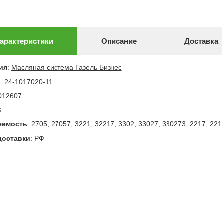
арактеристики
Описание
Доставка
ия
:
Масляная система Газель Бизнес
л
:
24-1017020-11
012607
6
яемость
:
2705, 27057, 3221, 32217, 3302, 33027, 330273, 2217, 221
доставки
:
РФ