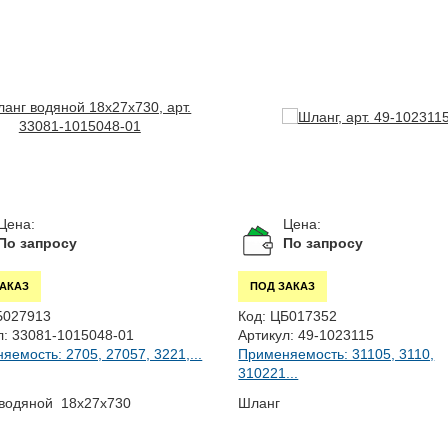
Цена:
Цена:
По запросу
По запросу
ЗАКАЗ
ПОД ЗАКАЗ
Б027913
Код:
ЦБ017352
л:
33081-1015048-01
Артикул:
49-1023115
яемость: 2705, 27057, 3221,...
Применяемость: 31105, 3110,
310221...
водяной 18х27х730
Шланг