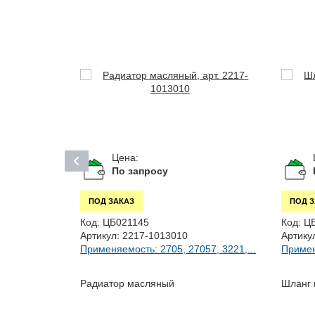
Цена:
По запросу
ПОД ЗАКАЗ
ПОД 
Код:
ЦБ021145
Код:
Ц
Артикул:
2217-1013010
Артику
Применяемость: 2705, 27057, 3221,...
Примен
1, 32213,...
Радиатор масляный
Шланг 
а