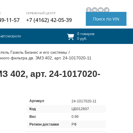
И
СЕРВИСНЫЙ ЦЕНТР
Поиск по VIN
49-11-57
+7 (4162) 42-05-39
0 товаров
АВТОМОБИЛИ
0 руб.
тель Газель Бизнес и его системы
/
ного фильтра дв. ЗМЗ 402, арт. 24-1017020-11
 402, арт. 24-1017020-
Артикул
24-1017020-11
Код
ЦБ012607
Вес
0.96
Регион доставки
РФ