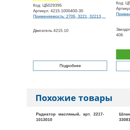
Код:
Ц
Код:
ЦБ029395
Артику
Артикул:
4215.1000400-30
Примен
Применяемость: 2705, 3221, 32213,...
81 Садко,...
Звездо
Двигатель 4215.10
406
Подробнее
Похожие товары
соса, арт.
Радиатор масляный, арт. 2217-
Шлан
1013010
3308