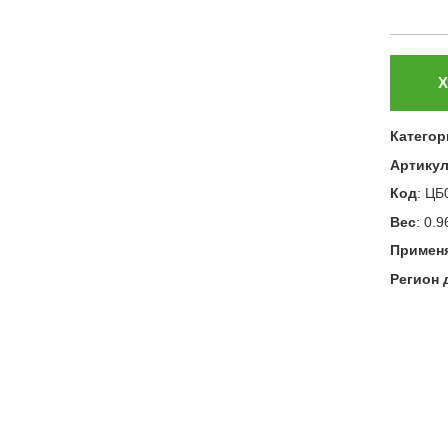
Х
Категор
Артику
Код
:
ЦБ
Вес
:
0.9
Примен
Регион 