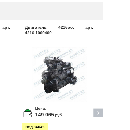
арт.
Двигатель 4216оо, арт.
Блок цил
4216.1000400
коренных
405.100201
Цена:
Цена:
По за
149 065
руб.
ПОД ЗАКАЗ
ПОД ЗАКАЗ