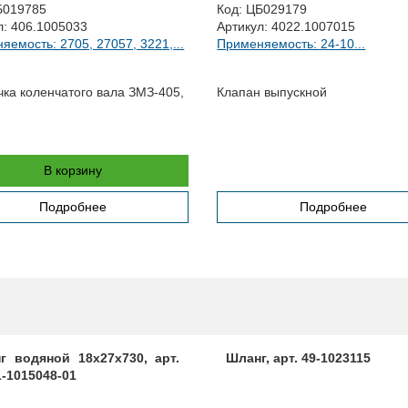
Б019785
Код:
ЦБ029179
л:
406.1005033
Артикул:
4022.1007015
яемость: 2705, 27057, 3221,...
Применяемость: 24-10...
чка коленчатого вала ЗМЗ-405,
Клапан выпускной
В корзину
Подробнее
Подробнее
г водяной 18х27х730, арт.
Шланг, арт. 49-1023115
1-1015048-01