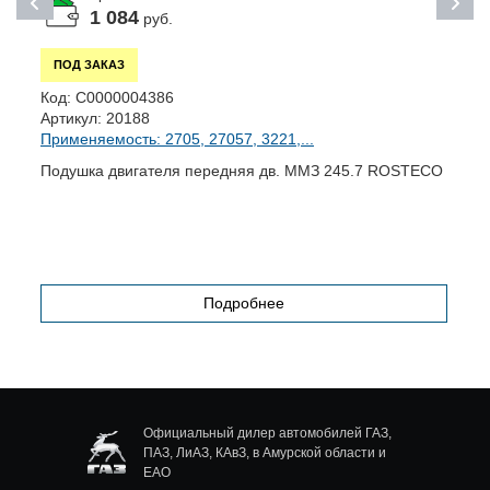
1 084
руб.
ПОД ЗАКАЗ
К
Код:
С0000004386
А
Артикул:
20188
П
Применяемость: 2705, 27057, 3221,...
К
Подушка двигателя передняя дв. ММЗ 245.7 ROSTECO
Подробнее
Официальный дилер автомобилей ГАЗ,
ПАЗ, ЛиАЗ, КАвЗ, в Амурской области и
ЕАО