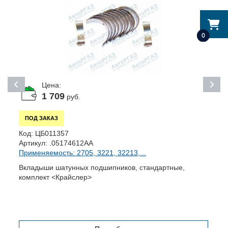
0
Цена:
1 709
руб.
ПОД ЗАКАЗ
К
Код:
ЦБ011357
А
Артикул:
.05174612AA
П
Применяемость: 2705, 3221, 32213,...
Ш
Вкладыши шатунных подшипников, стандартные,
комплект <Крайслер>