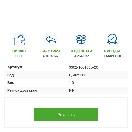
Автомобили
+7 (4162) 22-95-09
Запчасти
+7 (4162) 22-95-79
Сервисный центр
+7 (4162) 22–95–69
НИЗКИЕ
БЫСТРАЯ
НАДЕЖНАЯ
БРЕНДЫ
ЦЕНЫ
ОТГРУЗКА
УПАКОВКА
ПОДЛИННЫЕ
График работы: ПН-ПТ с 8.30 до 18.00 (+6 по МСК)
Артикул
3302-1001015-20
График работы сервис: ПН-СБ с 8.30 до 20.00
Код
ЦБ025368
Вес
1.6
Регион доставки
РФ
Заказать