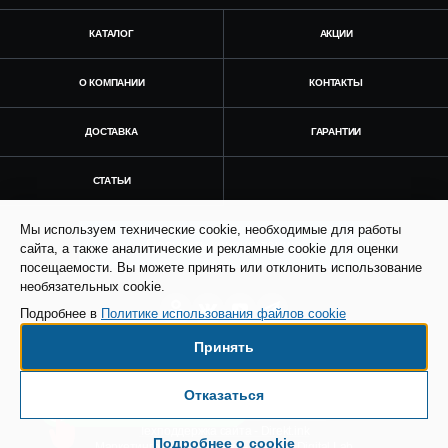
КАТАЛОГ
АКЦИИ
О КОМПАНИИ
КОНТАКТЫ
ДОСТАВКА
ГАРАНТИИ
СТАТЬИ
Мы используем технические cookie, необходимые для работы
Получить консультацию
сайта, а также аналитические и рекламные cookie для оценки
посещаемости. Вы можете принять или отклонить использование
необязательных cookie.
Подробнее в
Политике использования файлов cookie
Принять
© Все права защищены. Информация сайта
защищена законом об авторских правах.
Отказаться
Есть вопросы по доставке?
SEO продвижение сайта - Result Plus
Техподдержка сайта - Direkt.ink
Подробнее о cookie
Маркетинговая поддержка - AdCreat Digital Lab