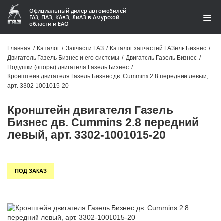
Официальный дилер автомобилей
ГАЗ, ПАЗ, КАвЗ, ЛиАЗ в Амурской
области и ЕАО
Каталог
Главная
/
Каталог
/
Запчасти ГАЗ
/
Каталог запчастей ГАЗель Бизнес
/
Двигатель Газель Бизнес и его системы
/
Двигатель Газель Бизнес
/
Акции
Подушки (опоры) двигателя Газель Бизнес
/
Кронштейн двигателя Газель Бизнес дв. Cummins 2.8 передний левый,
О компании
арт. 3302-1001015-20
Кронштейн двигателя Газель
Контакты
Бизнес дв. Cummins 2.8 передний
Доставка
левый, арт. 3302-1001015-20
Гарантии
ПОД ЗАКАЗ
Статьи
Автомобили