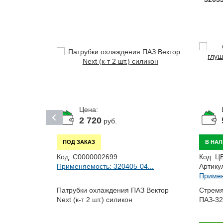
Цена:
2 720
руб.
ПОД ЗАКАЗ
В НА
Код:
С0000002699
Код:
Ц
Применяемость: 320405-04...
Артику
1201010
Примен
4...
Патрубки охлаждения ПАЗ Вектор
Стремя
Next (к-т 2 шт.) силикон
ПАЗ-32
xt