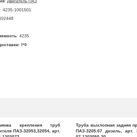
ия
:
Двигатель ПАЗ
л
:
4235-1001501
032448
яемость
:
4235
доставки
:
РФ
емянка крепления труб
Труба выхлопная задняя п
ителя ПАЗ-32053,32054, арт.
ПАЗ-3205.07 дизель, арт. 
3-1203072
07-1203050-20