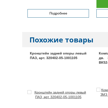
Подробнее
Похожие товары
рамника
Кронштейн задней опоры левый
Комп
 дв. Д245,
ПАЗ, арт. 320402-05-1001105
дв. 
1
ВК52