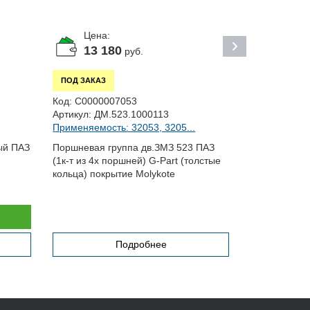
Цена:
Цена:
13 180
829
руб.
р
ПОД ЗАКАЗ
ПОД ЗАКАЗ
Код:
С0000007053
Код:
С00000
Артикул:
ДМ.523.1000113
Артикул:
DIF
Применяемость: 32053, 3205...
Применяемос
ый ПАЗ
Поршневая группа дв.ЗМЗ 523 ПАЗ
Фильтр масл
(1к-т из 4x поршней) G-Part (толстые
Евро-2 (Н=13
кольца) покрытие Molykote
Подробнее