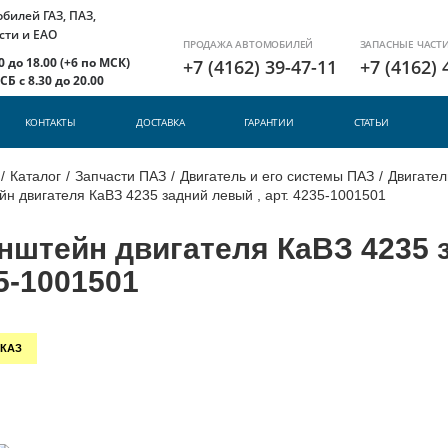
илей ГАЗ, ПАЗ,
сти и ЕАО
ПРОДАЖА АВТОМОБИЛЕЙ
ЗАПАСНЫЕ ЧАСТ
 до 18.00 (+6 по МСК)
+7 (4162) 39-47-11
+7 (4162) 
Б с 8.30 до 20.00
КОНТАКТЫ
ДОСТАВКА
ГАРАНТИИ
СТАТЬИ
/
Каталог
/
Запчасти ПАЗ
/
Двигатель и его системы ПАЗ
/
Двигател
н двигателя КаВЗ 4235 задний левый , арт. 4235-1001501
нштейн двигателя КаВЗ 4235 з
5-1001501
КАЗ