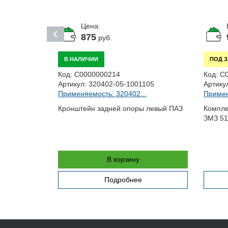
Цена:
875
руб.
В НАЛИЧИИ
ПОД 
Код:
С0000000214
Код:
С
Артикул:
320402-05-1001105
Артику
Применяемость: 320402...
Примен
34...
Кронштейн задней опоры левый ПАЗ
Компле
ЗМЗ 51
Д245, Е-1,2
В корзину
Подробнее