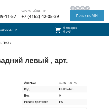
И
СЕРВИСНЫЙ ЦЕНТР
Поиск по VIN
49-11-57
+7 (4162) 42-05-39
0 товаров
АВТОМОБИЛИ
0 руб.
ь ПАЗ
/
адний левый , арт.
Артикул
4235-1001501
Код
ЦБ032448
Вес
0
Регион доставки
РФ