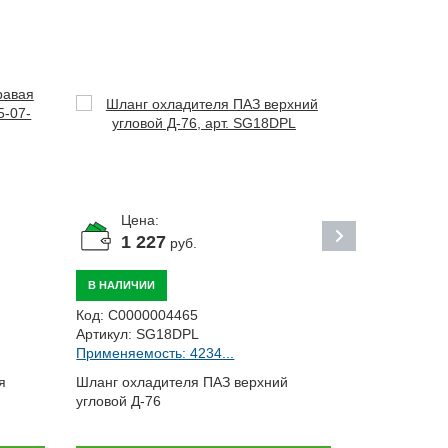
Цена:
Цена:
1 227
204
руб.
р
В НАЛИЧИИ
В НАЛИЧИИ
Код:
С0000004465
Код:
С00000
Артикул:
SG18DPL
Артикул:
320
Применяемость: 4234...
Применяемост
я
Шланг охладителя ПАЗ верхний
Тяга радиат
угловой Д-76
ПАЗ-3205