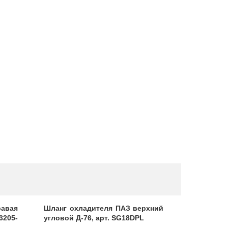
равая
Шланг охладителя ПАЗ верхний
Тяга ради
3205-
угловой Д-76, арт. SG18DPL
ПАЗ-3205, 