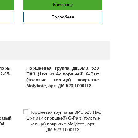
В корзину
Подробнее
поры
Поршневая группа дв.ЗМЗ 523
Фильтр 
2-05-
ПАЗ (1к-т из 4x поршней) G-Part
Д-245.7 Е
(толстые кольца) покрытие
арт. DIFA5
Molykote, арт. ДМ.523.1000113