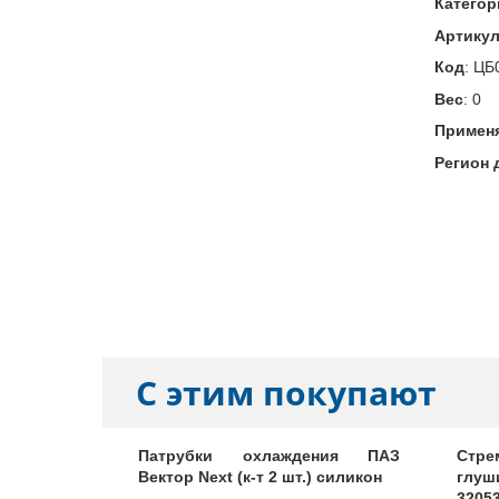
Категор
Артику
Код
:
ЦБ
Вес
:
0
Примен
Регион 
С этим покупают
Next, арт.
Патрубки охлаждения ПАЗ
Стр
Вектор Next (к-т 2 шт.) силикон
глуш
3205