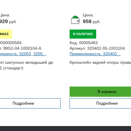
Цена:
Цена:
929
958
руб.
руб.
ЗАКАЗ
В НАЛИЧИИ
0000000584
Код:
00005483
л:
ВК52-04-1000104-А
Артикул:
320402-05-1001104
яемость: 32053, 3205...
Применяемость: 320402...
кт шатунных вкладышей дв.
Кронштейн задней опоры прав
1 (стандарт)
В корзину
Подробнее
Подробнее