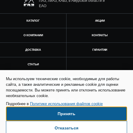
ПАЗ, ЛиАЗ, КАвЗ, в Амурской области и
ЕАО
КАТАЛОГ
АКЦИИ
О КОМПАНИИ
КОНТАКТЫ
ДОСТАВКА
ГАРАНТИИ
СТАТЬИ
Мы используем технические cookie, необходимые для работы
Получить консультацию
сайта, а также аналитические и рекламные cookie для оценки
посещаемости. Вы можете принять или отклонить использование
необязательных cookie.
Подробнее в
Политике использования файлов cookie
Принять
© Все права защищены. Информация сайта
защищена законом об авторских правах.
Отказаться
Есть вопросы по доставке?