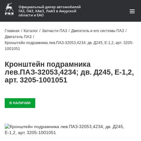
Официальный дилер автомобилей
ГАЗ, ПАЗ, КАвЗ, ЛиАЗ в Амурской
области и ЕАО
Каталог
Главная
/
Каталог
/
Запчасти ПАЗ
/
Двигатель и его системы ПАЗ
/
Двигатель ПАЗ
/
Акции
Кронштейн подрамника лев.ПАЗ-32053,4234; дв. Д245, Е-1,2, арт. 3205-
1001051
О компании
Кронштейн подрамника
Контакты
лев.ПАЗ-32053,4234; дв. Д245, Е-1,2,
арт. 3205-1001051
Доставка
Гарантии
В НАЛИЧИИ
Статьи
Автомобили