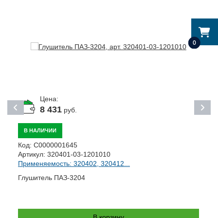
0
Цена:
8 431
руб.
В НАЛИЧИИ
Код:
С0000001645
К
Артикул:
320401-03-1201010
А
Применяемость: 320402, 320412...
П
Глушитель ПАЗ-3204
В
N
В корзину