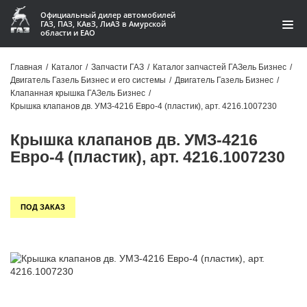
Официальный дилер автомобилей
ГАЗ, ПАЗ, КАвЗ, ЛиАЗ в Амурской
области и ЕАО
Каталог
Главная
/
Каталог
/
Запчасти ГАЗ
/
Каталог запчастей ГАЗель Бизнес
/
Двигатель Газель Бизнес и его системы
/
Двигатель Газель Бизнес
/
Акции
Клапанная крышка ГАЗель Бизнес
/
Крышка клапанов дв. УМЗ-4216 Евро-4 (пластик), арт. 4216.1007230
О компании
Крышка клапанов дв. УМЗ-4216
Контакты
Евро-4 (пластик), арт. 4216.1007230
Доставка
ПОД ЗАКАЗ
Гарантии
Статьи
Автомобили