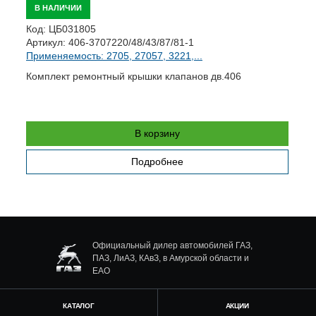
В НАЛИЧИИ
Код:
ЦБ031805
К
Артикул:
406-3707220/48/43/87/81-1
А
Применяемость: 2705, 27057, 3221,...
П
Комплект ремонтный крышки клапанов дв.406
К
В корзину
Подробнее
Официальный дилер автомобилей ГАЗ,
ПАЗ, ЛиАЗ, КАвЗ, в Амурской области и
ЕАО
КАТАЛОГ
АКЦИИ