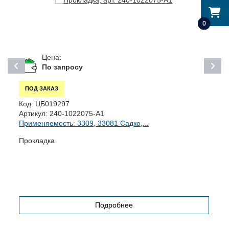
0
Цена:
По запросу
ПОД ЗАКАЗ
Код:
ЦБ019297
К
Артикул:
240-1022075-А1
А
Применяемость: 3309, 33081 Садко,...
П
Прокладка
Б
Подробнее