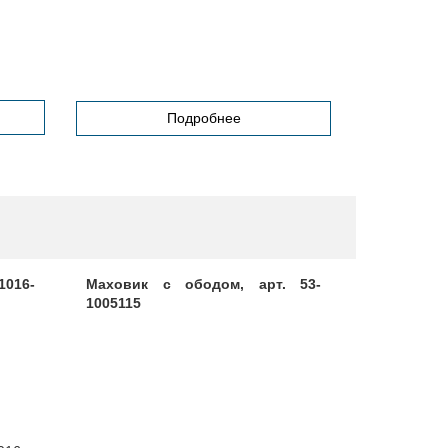
Подробнее
1016-
Маховик с ободом, арт. 53-
Орнамен
1005115
Валдай N
8212086