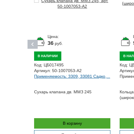
Цена:
36
руб.
В НАЛИЧИИ
В НА
Код:
ЦБ017495
Код:
Ц
Артикул:
50-1007053-А2
Артику
Применяемость: 3309, 33081 Садко,...
Примен
81 Садко,...
Сухарь клапана дв. ММЗ 245
Кольца
(широк
В корзину