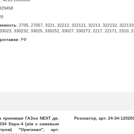
029458
25
яемость
:
2705, 27057, 3221, 32212, 322121, 32213, 322132, 322133
33023, 330232, 33025, 330252, 33027, 330273, 2217, 22171, 2310, 2
доставки
:
РФ
а приемная ГАЗон NEXT дв.
Резонатор, арт. 24-34-12020
534 Евро-4 (а/м с сажевым
тром) "Оригинал", арт.