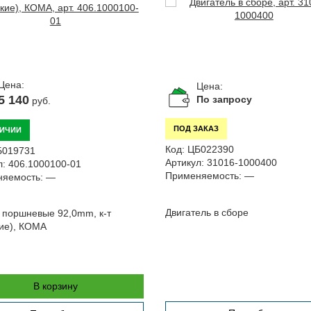
Цена:
Цена:
5 140
По запросу
руб.
ПОД ЗАКАЗ
ЛИЧИИ
Код:
ЦБ022390
Б019731
Артикул:
31016-1000400
л:
406.1000100-01
Применяемость:
—
яемость:
—
Двигатель в сборе
 поршневые 92,0mm, к-т
ие), КОМА
В корзину