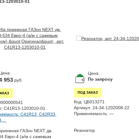
13-1203010-01
Цена:
Цена:
4 953
По запросу
руб.
ПОД ЗАКАЗ
ЗАКАЗ
Код:
ЦБ013271
0000000541
Артикул:
24-34-1202008-22
л:
C41R13-1203010-01
Применяемость:
—
яемость: C41R13, C42R33,
...
Резонатор
приемная ГАЗон NEXT дв.
4 Евро-4 (а/м с сажевым