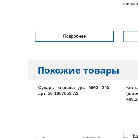
фильтр
ля
Подробнее
Похожие товары
 арт. 260-
Сухарь клапана дв. ММЗ 245,
Коль
арт. 50-1007053-А2
(ши
406.1