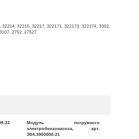
, 32214, 32215, 32217, 322171, 322173, 322174, 3302,
3107, 2752, 27527
08-22
Модуль погружного
Прокл
электробензонасоса, арт.
вентилятор
Э04.3900000-21