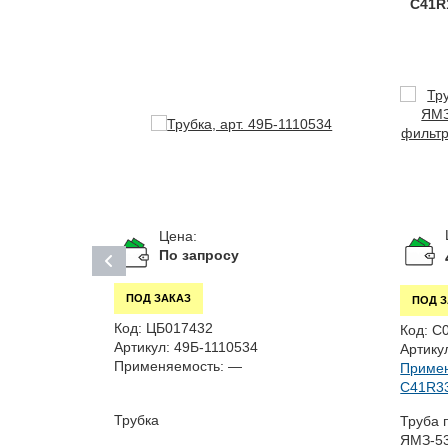
C41R
Цена:
По запросу
ПОД ЗАКАЗ
ПОД 
Код:
ЦБ017432
Код:
С
Артикул:
49Б-1110534
Артику
Применяемость:
—
Примен
C41R33,
110,
Трубка
Труба 
ЯМЗ-53