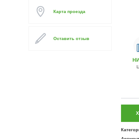
Карта проезда
Оставить отзыв
Н
Х
Категор
Артику