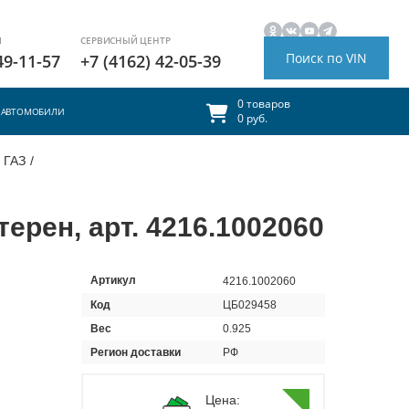
И
СЕРВИСНЫЙ ЦЕНТР
Поиск по VIN
49-11-57
+7 (4162) 42-05-39
0 товаров
АВТОМОБИЛИ
0 руб.
 ГАЗ
/
рен, арт. 4216.1002060
Артикул
4216.1002060
Код
ЦБ029458
Вес
0.925
Регион доставки
РФ
Цена: