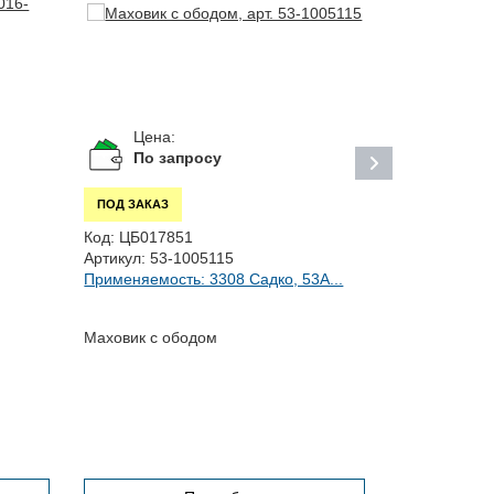
Цена:
Цена:
2 22
По запросу
ПОД ЗАКАЗ
ПОД ЗАКАЗ
Код:
ЦБ017851
Код:
С00000
Артикул:
53-1005115
Артикул:
C49
Применяемость: 3308 Садко, 53А...
Применяемо
NEXT,...
Маховик с ободом
Орнамент пе
NEXT