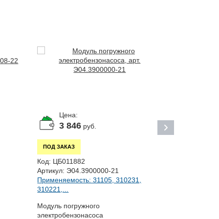
Цена:
Цена:
3 846
По за
руб.
ПОД ЗАКАЗ
ПОД ЗАКАЗ
Код:
ЦБ0205
Код:
ЦБ011882
Артикул:
542
Артикул:
Э04.3900000-21
Применяемост
Применяемость: 31105, 310231,
310221,...
Прокладка к
Модуль погружного
электробензонасоса