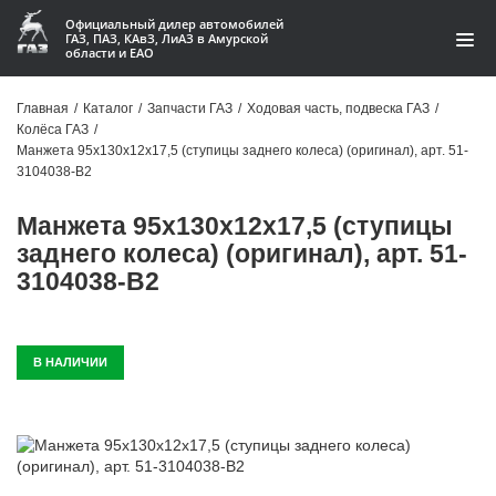
Официальный дилер автомобилей
ГАЗ, ПАЗ, КАвЗ, ЛиАЗ в Амурской
области и ЕАО
Каталог
Главная
/
Каталог
/
Запчасти ГАЗ
/
Ходовая часть, подвеска ГАЗ
/
Колёса ГАЗ
/
Акции
Манжета 95х130х12х17,5 (ступицы заднего колеса) (оригинал), арт. 51-
3104038-В2
О компании
Манжета 95х130х12х17,5 (ступицы
Контакты
заднего колеса) (оригинал), арт. 51-
3104038-В2
Доставка
Гарантии
В НАЛИЧИИ
Статьи
Автомобили