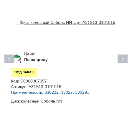
Цена:
По запросу
ПОД ЗАКАЗ
Код:
С0000007057
К
Артикул:
А31S13-3101015
А
Применяемость: 330232, 33027, 33029,...
П
Диск колесный Соболь NN
С