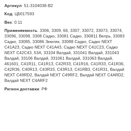
Артикул
:
51-3104038-В2
Код
:
ЦБ017593
Вес
:
0.11
Применяемость
:
3306, 3309, 66, 3307, 33072, 33073, 33074,
33096, 33098, 3308 Садко, 33081 Садко, 330811 Вепрь, 33083
Садко, 33085, 33086 Земляк, 33088 Садко, Садко NEXT
C41A23, Садко NEXT C41A43, Садко NEXT C41C23, Садко
NEXT C42C43, 53А, 33104 Валдай, 331041 Валдай, 331043
Валдай, 33106 Валдай, 331061 Валдай, 331063 Валдай,
461601, C41R11, C41R13, C42R33, C41R16, C41R33, C41R36,
C42R36, C40R13, C43R33, C43R13, C41RB3, C41R31, Валдай
NEXT C49RD2, Валдай NEXT C49RF2, Валдай NEXT C4ARD2,
Валдай NEXT C4ARF2
Регион доставки
:
РФ