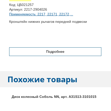
Код:
ЦБ021257
К
Артикул:
2217-2904026
А
Применяемость: 2217, 22171, 22172,...
П
Кронштейн нижних рычагов передней подвески
Р
Подробнее
Похожие товары
Диск колесный Соболь NN, арт. А31S13-3101015