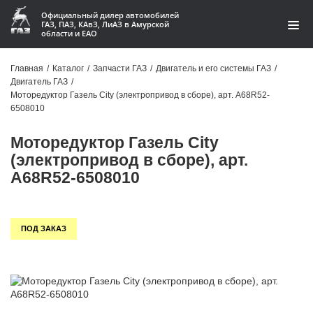
Официальный дилер автомобилей
ГАЗ, ПАЗ, КАвЗ, ЛиАЗ в Амурской
области и ЕАО
Каталог
Главная
/
Каталог
/
Запчасти ГАЗ
/
Двигатель и его системы ГАЗ
/
Двигатель ГАЗ
/
Акции
Моторедуктор Газель City (электропривод в сборе), арт. A68R52-
6508010
О компании
Моторедуктор Газель City
Контакты
(электропривод в сборе), арт.
A68R52-6508010
Доставка
Гарантии
ПОД ЗАКАЗ
Статьи
Автомобили