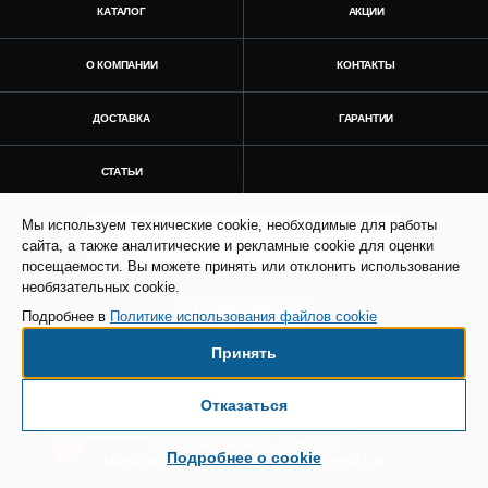
КАТАЛОГ
АКЦИИ
О КОМПАНИИ
КОНТАКТЫ
ДОСТАВКА
ГАРАНТИИ
СТАТЬИ
Мы используем технические cookie, необходимые для работы
Получить консультацию
сайта, а также аналитические и рекламные cookie для оценки
посещаемости. Вы можете принять или отклонить использование
необязательных cookie.
Подробнее в
Политике использования файлов cookie
Принять
© Все права защищены. Информация сайта
защищена законом об авторских правах.
Отказаться
Есть вопросы по доставке?
SEO продвижение сайта - Result Plus
Техподдержка сайта - Direkt.ink
Подробнее о cookie
Маркетинговая поддержка - AdCreat Digital Lab