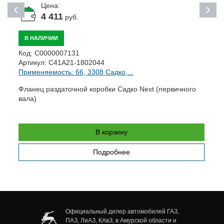
Цена:
4 411
руб.
В НАЛИЧИИ
Код:
С0000007131
К
Артикул:
C41A21-1802044
А
Применяемость: 66, 3308 Садко,...
П
Фланец раздаточной коробки Садко Next (первичного
К
вала)
п
В корзину
Подробнее
Официальный дилер автомобилей ГАЗ,
ПАЗ, ЛиАЗ, КАвЗ, в Амурской области и