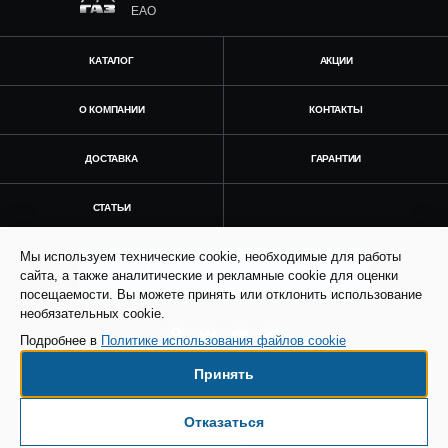
ЕАО
КАТАЛОГ
АКЦИИ
О КОМПАНИИ
КОНТАКТЫ
ДОСТАВКА
ГАРАНТИИ
СТАТЬИ
Мы используем технические cookie, необходимые для работы
Получить консультацию
сайта, а также аналитические и рекламные cookie для оценки
посещаемости. Вы можете принять или отклонить использование
необязательных cookie.
Подробнее в
Политике использования файлов cookie
Принять
© Все права защищены. Информация сайта
защищена законом об авторских правах.
Отказаться
Есть вопросы по доставке?
SEO продвижение сайта - Result Plus