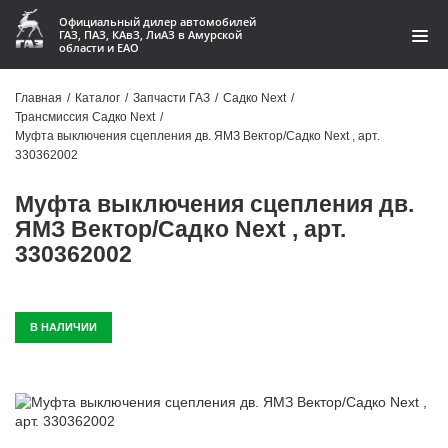
Официальный дилер автомобилей
ГАЗ, ПАЗ, КАвЗ, ЛиАЗ в Амурской
области и ЕАО
Каталог
Главная
/
Каталог
/
Запчасти ГАЗ
/
Садко Next
/
Трансмиссия Садко Next
/
Акции
Муфта выключения сцепления дв. ЯМЗ Вектор/Садко Next , арт.
330362002
О компании
Муфта выключения сцепления дв.
Контакты
ЯМЗ Вектор/Садко Next , арт.
330362002
Доставка
Гарантии
В НАЛИЧИИ
Статьи
Автомобили