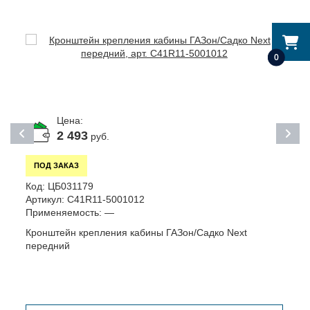
0
Цена:
2 493
руб.
ПОД ЗАКАЗ
К
Код:
ЦБ031179
А
Артикул:
C41R11-5001012
П
Применяемость:
—
К
Кронштейн крепления кабины ГАЗон/Садко Next
передний