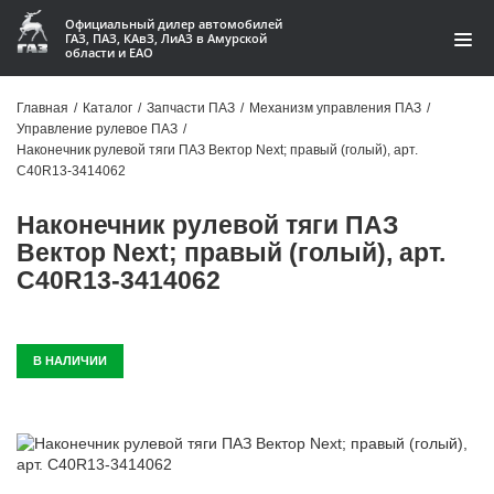
Официальный дилер автомобилей
ГАЗ, ПАЗ, КАвЗ, ЛиАЗ в Амурской
области и ЕАО
Каталог
Главная
/
Каталог
/
Запчасти ПАЗ
/
Механизм управления ПАЗ
/
Управление рулевое ПАЗ
/
Акции
Наконечник рулевой тяги ПАЗ Вектор Next; правый (голый), арт.
C40R13-3414062
О компании
Наконечник рулевой тяги ПАЗ
Контакты
Вектор Next; правый (голый), арт.
C40R13-3414062
Доставка
Гарантии
В НАЛИЧИИ
Статьи
Автомобили