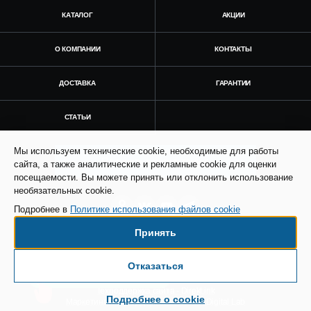
КАТАЛОГ
АКЦИИ
О КОМПАНИИ
КОНТАКТЫ
ДОСТАВКА
ГАРАНТИИ
СТАТЬИ
Мы используем технические cookie, необходимые для работы
Получить консультацию
сайта, а также аналитические и рекламные cookie для оценки
посещаемости. Вы можете принять или отклонить использование
необязательных cookie.
Подробнее в
Политике использования файлов cookie
Принять
© Все права защищены. Информация сайта
защищена законом об авторских правах.
Отказаться
Есть вопросы по доставке?
SEO продвижение сайта - Result Plus
Техподдержка сайта - Direkt.ink
Подробнее о cookie
Маркетинговая поддержка - AdCreat Digital Lab