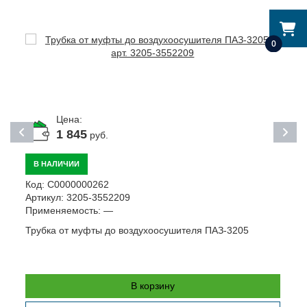
0
Цена:
1 845
руб.
В НАЛИЧИИ
Код:
С0000000262
К
Артикул:
3205-3552209
А
Применяемость:
—
П
Трубка от муфты до воздухоосушителя ПАЗ-3205
К
у
В корзину