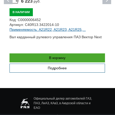
6 223
руб.
В НАЛИЧИИ
Код:
С0000006452
К
Артикул:
С40R13.3422014-10
А
Применяемость: A21R22, A21R23, A21R25,...
П
Вал карданный рулевого управления ПАЗ Вектор Next
К
В корзину
Подробнее
Официальный дилер автомобилей ГАЗ,
ПАЗ, ЛиАЗ, КАвЗ, в Амурской области и
ЕАО