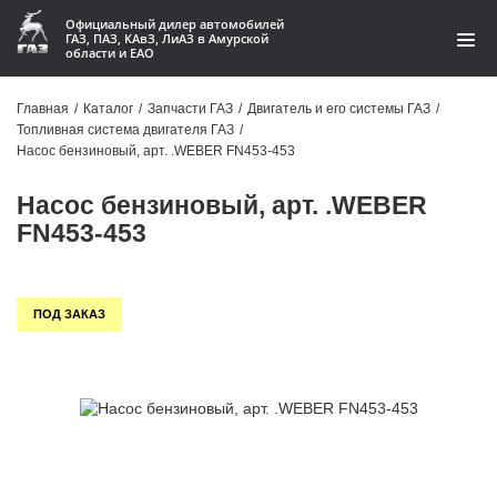
Официальный дилер автомобилей
ГАЗ, ПАЗ, КАвЗ, ЛиАЗ в Амурской
области и ЕАО
Каталог
Главная
/
Каталог
/
Запчасти ГАЗ
/
Двигатель и его системы ГАЗ
/
Топливная система двигателя ГАЗ
/
Акции
Насос бензиновый, арт. .WEBER FN453-453
О компании
Насос бензиновый, арт. .WEBER
FN453-453
Контакты
Доставка
ПОД ЗАКАЗ
Гарантии
Статьи
Автомобили