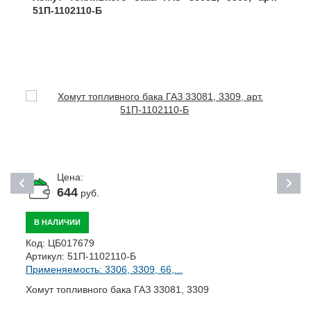
51П-1102110-Б
Цена:
644
руб.
В НАЛИЧИИ
К
Код:
ЦБ017679
А
Артикул:
51П-1102110-Б
П
Применяемость: 3306, 3309, 66,...
Б
Хомут топливного бака ГАЗ 33081, 3309