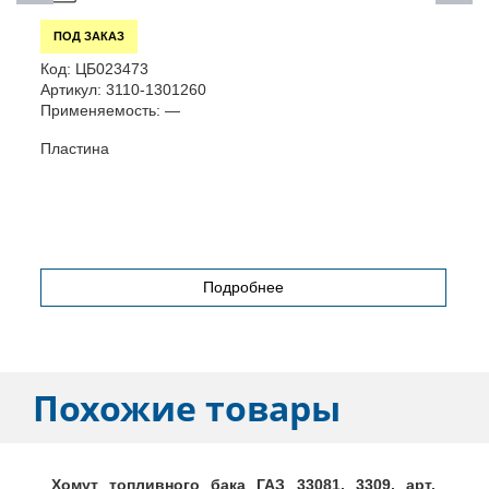
ПОД ЗАКАЗ
Код:
ЦБ023473
К
Артикул:
3110-1301260
А
Применяемость:
—
П
Пластина
В
A
Подробнее
Похожие товары
Хомут топливного бака ГАЗ 33081, 3309, арт.