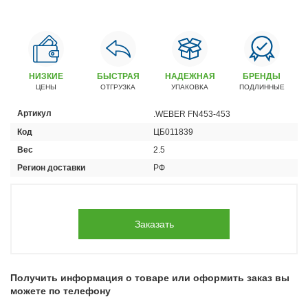
Автомобили
+7 (4162) 22-95-09
Запчасти
+7 (4162) 22-95-79
НИЗКИЕ
БЫСТРАЯ
НАДЕЖНАЯ
БРЕНДЫ
ЦЕНЫ
ОТГРУЗКА
УПАКОВКА
ПОДЛИННЫЕ
Сервисный центр
+7 (4162) 22–95–69
Артикул
.WEBER FN453-453
Код
ЦБ011839
График работы: ПН-ПТ с 8.30 до 18.00 (+6 по МСК)
Вес
2.5
График работы сервис: ПН-СБ с 8.30 до 20.00
Регион доставки
РФ
Заказать
Получить информация о товаре или оформить заказ вы
можете по телефону